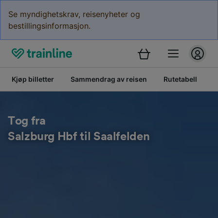
Se myndighetskrav, reisenyheter og
bestillingsinformasjon.
Kjøp billetter
Sammendrag av reisen
Rutetabell
B
Tog fra
Salzburg Hbf til Saalfelden