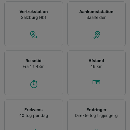
audience research and services development.
Vertrekstation
Aankomststation
List of Partners
Salzburg Hbf
Saalfelden
Reisetid
Afstand
Fra 1 t 43m
46 km
Frekvens
Endringer
40 tog per dag
Direkte tog tilgjengelig