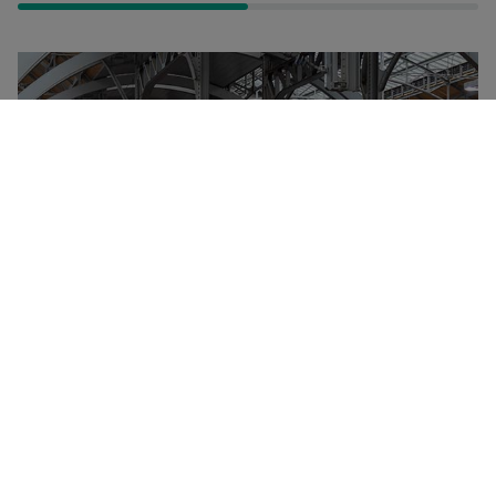
Deutsche Bahn-konsernet eies av den tyske stat og
kontrollerer det meste av jernbanetrafikken i Tyskland
samt i flere grenseregioner rundt landet. Deutsche
Bahn har flere milliarder passasjerreiser i året, og