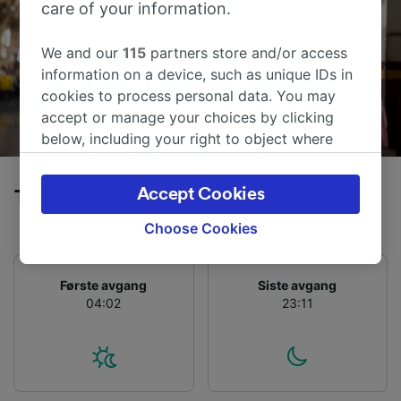
care of your information.
We and our
115
partners store and/or access
information on a device, such as unique IDs in
cookies to process personal data. You may
accept or manage your choices by clicking
below, including your right to object where
legitimate interest is used, or at any time in
the privacy policy page. These choices will be
Accept Cookies
Tog fra Salzburg Hbf til Saalfelden
signaled to our partners and will not affect
browsing data. Your data will not be used for
Choose Cookies
tracking purposes if you have asked us not to
track you.
Første avgang
Siste avgang
We and our partners process data to provide:
04:02
23:11
Use precise geolocation data. Actively scan
device characteristics for identification. Store
and/or access information on a device.
Personalised advertising and content,
advertising and content measurement,