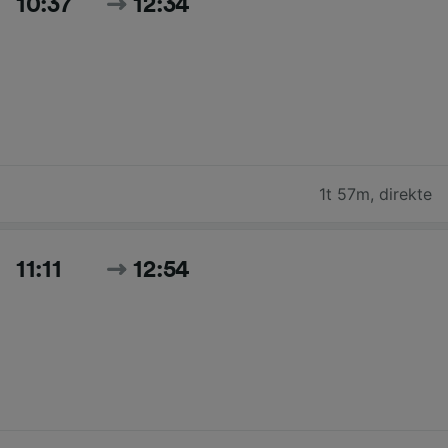
10:37
12:34
1t 57m
,
direkte
11:11
12:54