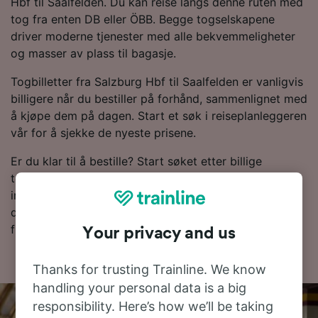
Hbf til Saalfelden. Du kan reise langs denne ruten med
tog fra enten DB eller ÖBB. Begge togselskapene
driver moderne tjenester med alle bekvemmeligheter
og masser av plass til bagasje.
Togbilletter fra Salzburg Hbf til Saalfelden er vanligvis
billigere når du bestiller på forhånd, sammenlignet med
å kjøpe dem på dagen. Start et søk i reiseplanleggeren
vår for å sjekke de nyeste prisene.
Er du klar til å bestille? Start søket etter billige
togbilletter hos oss i dag. Les videre for mer
informasjon, inkludert rutetabellen vår, der du kan se
dagens første og siste tog, samt tips om hvor du
finner togbilletter til en lav pris.
Your privacy and us
Thanks for trusting Trainline. We know
handling your personal data is a big
responsibility. Here’s how we’ll be taking