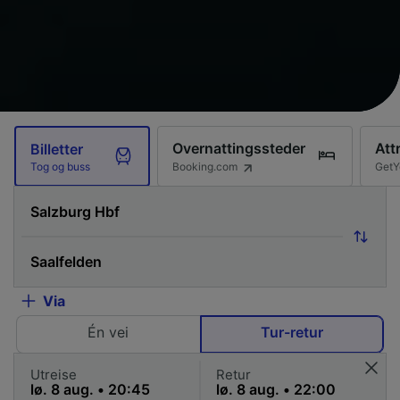
Overnattingssteder
Att
Billetter
Booking.com
GetY
Tog og buss
Via
Én vei
Tur-retur
Utreise
Retur