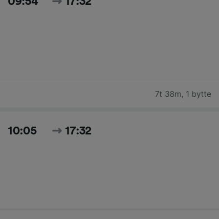
09:54
17:32
7t 38m
,
1 bytte
10:05
17:32