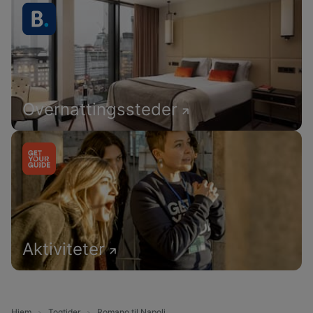
Overnattingssteder
Aktiviteter
Hjem
Togtider
Romano til Napoli