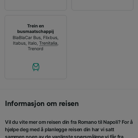
Trein en
busmaatschappij
BlaBlaCar Bus
,
Flixbus
,
Itabus
,
Italo
,
Trenitalia
,
Trenord
Informasjon om reisen
Vil du vite mer om reisen din fra Romano til Napoli? For å
hjelpe deg med å planlegge reisen din har vi satt
sammen noen av de vanligste spørsmålene vi får fra