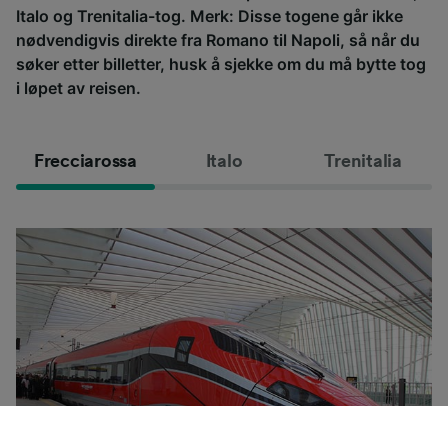
Italo og Trenitalia-tog. Merk: Disse togene går ikke
nødvendigvis direkte fra Romano til Napoli, så når du
søker etter billetter, husk å sjekke om du må bytte tog
i løpet av reisen.
Frecciarossa
Italo
Trenitalia