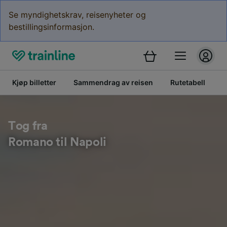
Se myndighetskrav, reisenyheter og
bestillingsinformasjon.
Kjøp billetter
Sammendrag av reisen
Rutetabell
B
Tog fra
Romano til Napoli