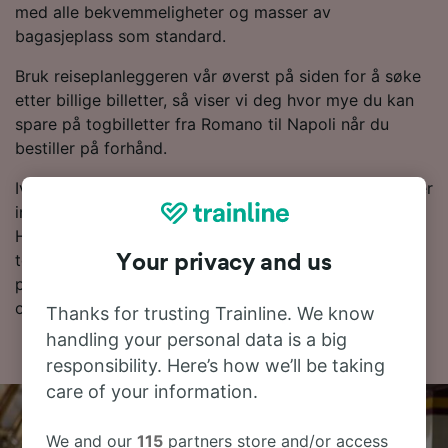
med alle bekvemmeligheter og masser av
bagasjeplass som standard.
Bruk reiseplanleggeren vår øverst på siden for å søke
etter billige billetter, så viser vi deg hvor mye du kan
spare på togbilletter fra Romano til Napoli når du
bestiller på forhånd.
Ivrig etter å bestille togbillettene dine til Napoli? Det er
ingen grunn til å vente – start et søk hos oss i dag!
Hvis du vil finne ut litt mer om reisen først, finner du
togtider nedenfor, tips om å bestille billetter til en lav
Your privacy and us
pris og våre vanlige spørsmål, inkludert dagens første
og siste tog.
Thanks for trusting Trainline. We know
handling your personal data is a big
responsibility. Here’s how we’ll be taking
care of your information.
We and our
115
partners store and/or access