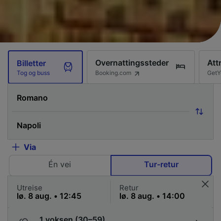
Overnattingssteder
Att
Billetter
Booking.com
GetY
Tog og buss
Via
Én vei
Tur-retur
Utreise
Retur
1 voksen (30–59)