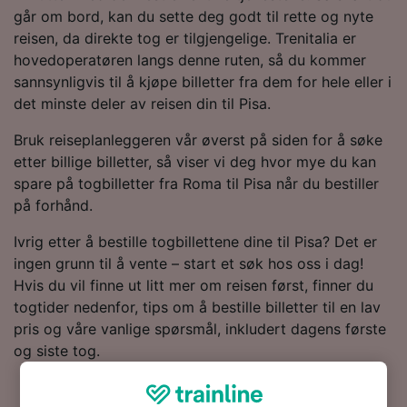
går om bord, kan du sette deg godt til rette og nyte
reisen, da direkte tog er tilgjengelige. Trenitalia er
hovedoperatøren langs denne ruten, så du kommer
sannsynligvis til å kjøpe billetter fra dem for hele eller i
det minste deler av reisen din til Pisa.
Bruk reiseplanleggeren vår øverst på siden for å søke
etter billige billetter, så viser vi deg hvor mye du kan
spare på togbilletter fra Roma til Pisa når du bestiller
på forhånd.
Ivrig etter å bestille togbillettene dine til Pisa? Det er
ingen grunn til å vente – start et søk hos oss i dag!
Hvis du vil finne ut litt mer om reisen først, finner du
togtider nedenfor, tips om å bestille billetter til en lav
pris og våre vanlige spørsmål, inkludert dagens første
og siste tog.