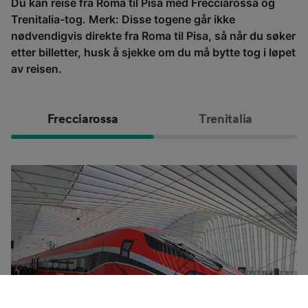
Du kan reise fra Roma til Pisa med Frecciarossa og
Trenitalia-tog. Merk: Disse togene går ikke
nødvendigvis direkte fra Roma til Pisa, så når du søker
etter billetter, husk å sjekke om du må bytte tog i løpet
av reisen.
Frecciarossa
Trenitalia