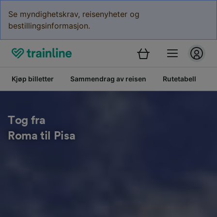
Se myndighetskrav, reisenyheter og
bestillingsinformasjon.
Kjøp billetter
Sammendrag av reisen
Rutetabell
B
Tog fra
Roma til Pisa