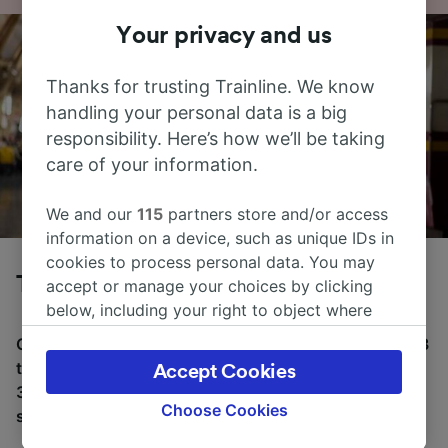
Your privacy and us
Thanks for trusting Trainline. We know
handling your personal data is a big
responsibility. Here’s how we’ll be taking
care of your information.
We and our
115
partners store and/or access
information on a device, such as unique IDs in
cookies to process personal data. You may
Tog fra Roma til Pisa
accept or manage your choices by clicking
below, including your right to object where
legitimate interest is used, or at any time in
Gjennomsnittlig tid å reise fra Roma til Pisa med tog er 3
the privacy policy page. These choices will be
t 21m, over en avstand på rundt 264 km. Det er normalt
Accept Cookies
signaled to our partners and will not affect
36 tog per dag som reiser fra Roma til Pisa, og billetter
browsing data. Your data will not be used for
Choose Cookies
starter fra kr 160,29.
tracking purposes if you have asked us not to