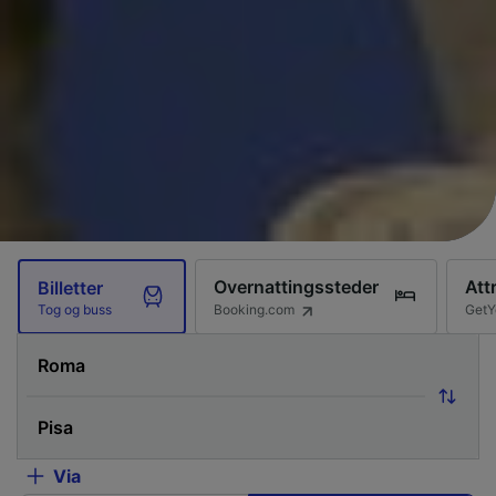
Overnattingssteder
Att
Billetter
Booking.com
GetY
Tog og buss
Via