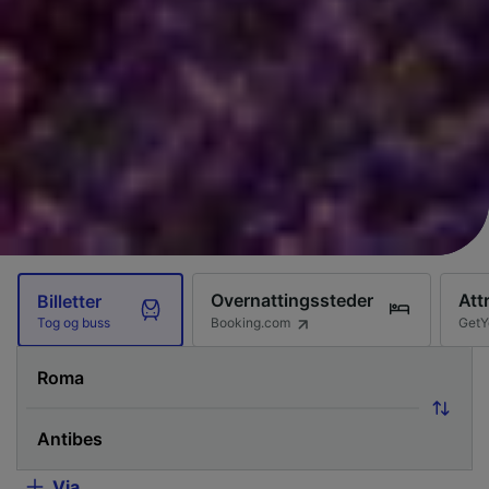
Overnattingssteder
Att
Billetter
Booking.com
GetY
Tog og buss
Via