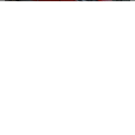
Frecciarossa-hurtigtogene er Trenitalias flaggskip,
med en toppfart på 300 km/t. De utmerker seg med
komfort, topp-moderne design og redusert
miljøbelastning. Alle Frecciarossa-tog har spisevogn,
gratis WiFi og fire billettkategorier – Standard,
Premium (med drikke, velkomstsnacks ved
påstigning), Business (med drikke og snacks og større
seter) og Executive (med Fast Track, tilgang til
FrecciaClub-lounge på stasjoner og servering av
gourmetmåltider).