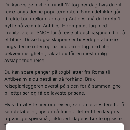
Du kan velge mellom rundt 12 tog per dag hvis du vil
reise langs denne populære ruten. Siden det ikke går
direkte tog mellom Roma og Antibes, må du foreta 1
bytte på veien til Antibes. Hopp på et tog med
Trenitalia eller SNCF for å reise til destinasjonen din på
et blunk. Disse togselskapene er hovedoperatørene
langs denne ruten og har moderne tog med alle
bekvemmeligheter, slik at du får en mest mulig
avslappende reise.
Du kan spare penger på togbilletter fra Roma til
Antibes hvis du bestiller på forhånd. Bruk
reiseplanleggeren øverst på siden for å sammenligne
billettpriser og få de laveste prisene.
Hvis du vil vite mer om reisen, kan du lese videre for å
se rutetabeller, tips om å finne billetter til en lav pris
og vanlige spørsmål, inkludert dagens første og siste
tog. Vil du gå rett til bestillingen? Start søket ditt etter