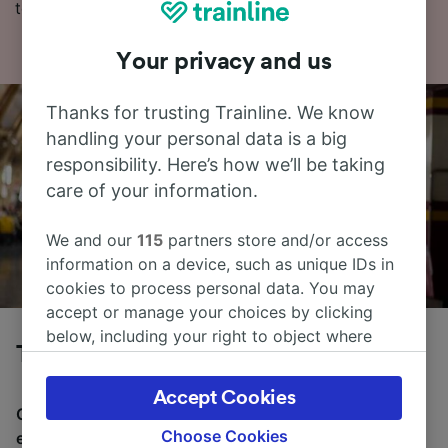
togbilletter hos oss i dag!
Your privacy and us
Thanks for trusting Trainline. We know
handling your personal data is a big
responsibility. Here’s how we’ll be taking
care of your information.
We and our
115
partners store and/or access
information on a device, such as unique IDs in
cookies to process personal data. You may
accept or manage your choices by clicking
below, including your right to object where
Tog fra Roma til Antibes
legitimate interest is used, or at any time in
the privacy policy page. These choices will be
Accept Cookies
signaled to our partners and will not affect
Gjennomsnittlig tid å reise fra Roma til Antibes med tog
browsing data. Your data will not be used for
Choose Cookies
er 12 t 1m, over en avstand på rundt 477 km. Det er