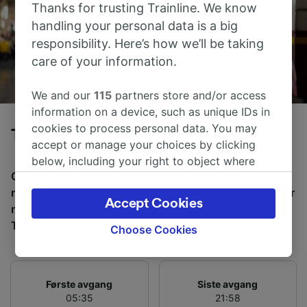
Thanks for trusting Trainline. We know
handling your personal data is a big
responsibility. Here’s how we’ll be taking
care of your information.
We and our
115
partners store and/or access
information on a device, such as unique IDs in
cookies to process personal data. You may
Tog fra Roma Termini til Tivoli
accept or manage your choices by clicking
below, including your right to object where
Gjennomsnittlig tid å reise fra Roma Termini til Tivoli
legitimate interest is used, or at any time in
med tog er 59m, over en avstand på rundt 26 km. Det er
the privacy policy page. These choices will be
Accept Cookies
normalt 33 tog per dag som reiser fra Roma Termini til
signaled to our partners and will not affect
Tivoli, og billetter starter fra kr 30,03.
browsing data. Your data will not be used for
Choose Cookies
tracking purposes if you have asked us not to
track you.
Første avgang
Siste avgang
We and our partners process data to provide:
05:35
21:58
Use precise geolocation data. Actively scan