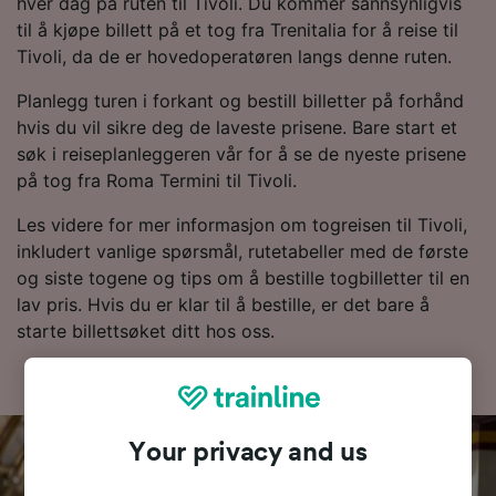
hver dag på ruten til Tivoli. Du kommer sannsynligvis
til å kjøpe billett på et tog fra Trenitalia for å reise til
Tivoli, da de er hovedoperatøren langs denne ruten.
Planlegg turen i forkant og bestill billetter på forhånd
hvis du vil sikre deg de laveste prisene. Bare start et
søk i reiseplanleggeren vår for å se de nyeste prisene
på tog fra Roma Termini til Tivoli.
Les videre for mer informasjon om togreisen til Tivoli,
inkludert vanlige spørsmål, rutetabeller med de første
og siste togene og tips om å bestille togbilletter til en
lav pris. Hvis du er klar til å bestille, er det bare å
starte billettsøket ditt hos oss.
Your privacy and us