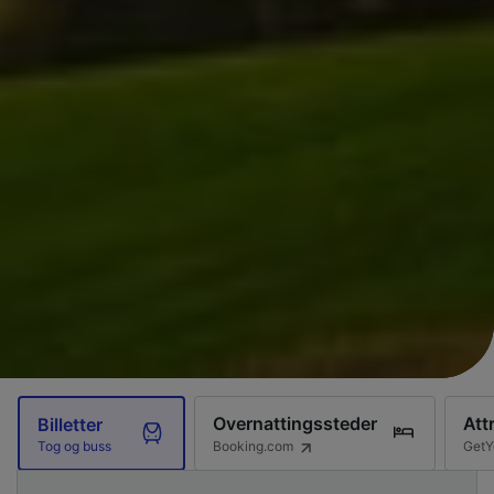
Overnattingssteder
Att
Billetter
Booking.com
GetY
Tog og buss