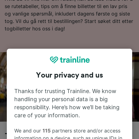
se rutetabeller, tips om å finne billetter til en lav pris
og vanlige spørsmål, inkludert dagens første og siste
tog. Vil du gå rett til bestillingen? Start søket ditt etter
togbilletter hos oss i dag!
Your privacy and us
Thanks for trusting Trainline. We know
handling your personal data is a big
responsibility. Here’s how we’ll be taking
care of your information.
We and our
115
partners store and/or access
Tog fra Roma Termini til Santa
information on a device, such as unique IDs in