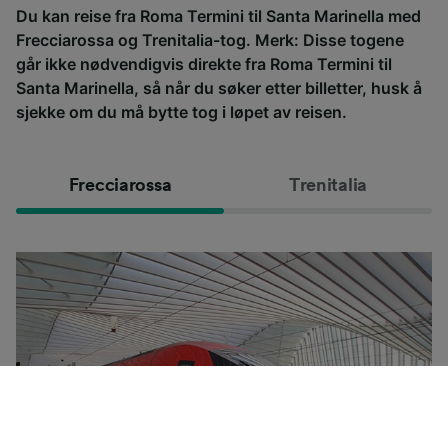
Du kan reise fra Roma Termini til Santa Marinella med
Frecciarossa og Trenitalia-tog. Merk: Disse togene
går ikke nødvendigvis direkte fra Roma Termini til
Santa Marinella, så når du søker etter billetter, husk å
sjekke om du må bytte tog i løpet av reisen.
Frecciarossa
Trenitalia