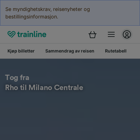
Se myndighetskrav, reisenyheter og
bestillingsinformasjon.
Kjøp billetter
Sammendrag av reisen
Rutetabell
B
Tog fra
Rho til Milano Centrale