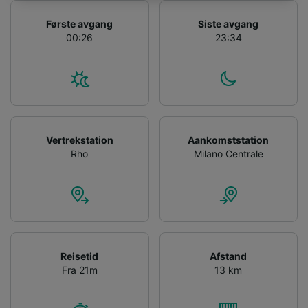
track you.
Første avgang
Siste avgang
We and our partners process data to provide:
00:26
23:34
Use precise geolocation data. Actively scan
device characteristics for identification. Store
and/or access information on a device.
Personalised advertising and content,
advertising and content measurement,
audience research and services development.
List of Partners
Vertrekstation
Aankomststation
Rho
Milano Centrale
Reisetid
Afstand
Fra 21m
13 km