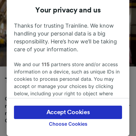
Your privacy and us
Thanks for trusting Trainline. We know
handling your personal data is a big
responsibility. Here’s how we’ll be taking
care of your information.
We and our
115
partners store and/or access
information on a device, such as unique IDs in
cookies to process personal data. You may
Tog fra Rho til Milano Centrale
accept or manage your choices by clicking
below, including your right to object where
Gjennomsnittlig tid å reise fra Rho til Milano Centrale
legitimate interest is used, or at any time in
med tog er 35m, over en avstand på rundt 13 km. Det er
the privacy policy page. These choices will be
Accept Cookies
normalt 37 tog per dag som reiser fra Rho til Milano
signaled to our partners and will not affect
Centrale, og billetter starter fra kr 173,18.
browsing data. Your data will not be used for
Choose Cookies
tracking purposes if you have asked us not to