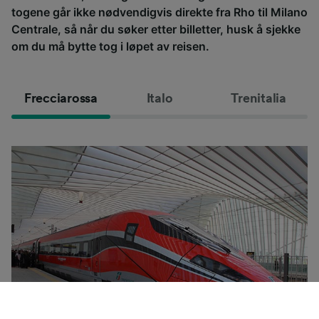
togene går ikke nødvendigvis direkte fra Rho til Milano
Centrale, så når du søker etter billetter, husk å sjekke
om du må bytte tog i løpet av reisen.
Frecciarossa
Italo
Trenitalia