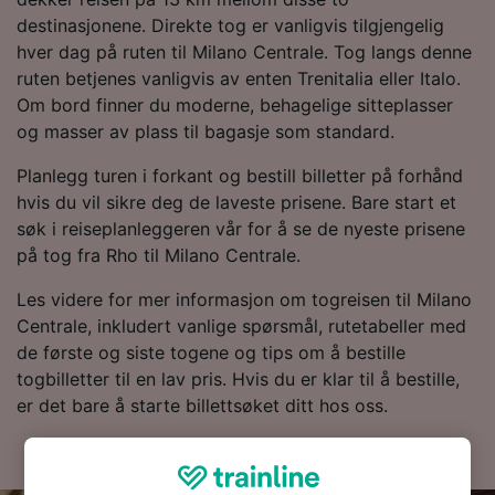
destinasjonene. Direkte tog er vanligvis tilgjengelig
hver dag på ruten til Milano Centrale. Tog langs denne
ruten betjenes vanligvis av enten Trenitalia eller Italo.
Om bord finner du moderne, behagelige sitteplasser
og masser av plass til bagasje som standard.
Planlegg turen i forkant og bestill billetter på forhånd
hvis du vil sikre deg de laveste prisene. Bare start et
søk i reiseplanleggeren vår for å se de nyeste prisene
på tog fra Rho til Milano Centrale.
Les videre for mer informasjon om togreisen til Milano
Centrale, inkludert vanlige spørsmål, rutetabeller med
de første og siste togene og tips om å bestille
togbilletter til en lav pris. Hvis du er klar til å bestille,
er det bare å starte billettsøket ditt hos oss.