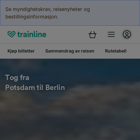
Se myndighetskrav, reisenyheter og
bestillingsinformasjon.
Kjøp billetter
Sammendrag av reisen
Rutetabell
B
Tog fra
Potsdam til Berlin