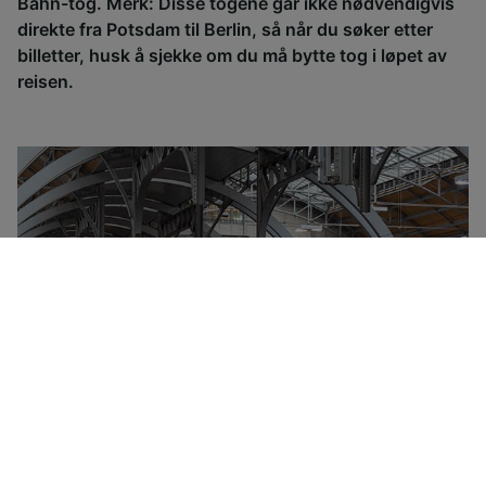
Bahn-tog. Merk: Disse togene går ikke nødvendigvis
direkte fra Potsdam til Berlin, så når du søker etter
billetter, husk å sjekke om du må bytte tog i løpet av
reisen.