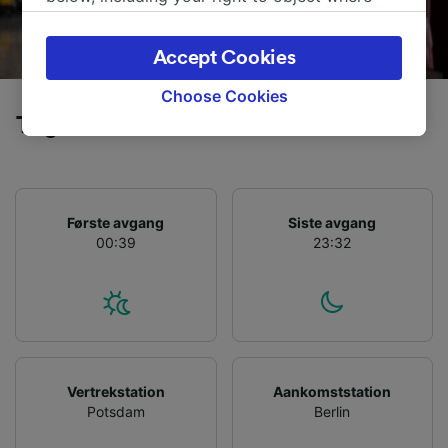
legitimate interest is used, or at any time in
the privacy policy page. These choices will be
Accept Cookies
signaled to our partners and will not affect
browsing data. Your data will not be used for
Choose Cookies
tracking purposes if you have asked us not to
Tog fra Potsdam til Berlin
track you.
We and our partners process data to provide:
Use precise geolocation data. Actively scan
device characteristics for identification. Store
Første avgang
Siste avgang
and/or access information on a device.
00:39
23:32
Personalised advertising and content,
advertising and content measurement,
audience research and services development.
List of Partners
Vertrekstation
Aankomststation
Potsdam
Berlin