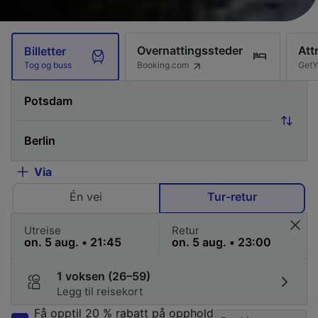
Overnattingssteder
Att
Billetter
Booking.com
GetY
Tog og buss
Via
Én vei
Tur-retur
Utreise
Retur
1 voksen (26–59)
Legg til reisekort
Få opptil 20 % rabatt på opphold