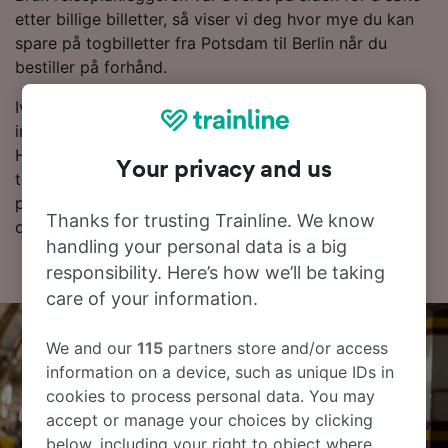
etter billige billetter, så viser vi deg hvor mye du kan
spare på togbilletter fra Potsdam til Berlin når du
bestiller på forhånd.
Ivrig etter å bestille togbillettene dine til Berlin? Det er
ingen grunn til å vente – start et søk hos oss i dag!
Hvis du vil finne ut litt mer om reisen først, finner du
Your privacy and us
togtider nedenfor, tips om å bestille billetter til en lav
pris og våre vanlige spørsmål, inkludert dagens første
Thanks for trusting Trainline. We know
og siste tog.
handling your personal data is a big
responsibility. Here’s how we’ll be taking
care of your information.
We and our
115
partners store and/or access
information on a device, such as unique IDs in
cookies to process personal data. You may
accept or manage your choices by clicking
below, including your right to object where