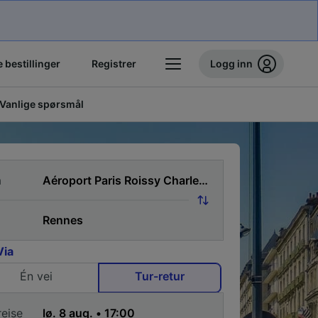
 bestillinger
Registrer
Logg inn
Vanlige spørsmål
a
Via
Én vei
Tur-retur
reise