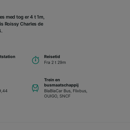
nes med tog er 4 t 1m,
is Roissy Charles de
4.
station
Reisetid
Fra 2 t 29m
Trein en
busmaatschappij
9,44
BlaBlaCar Bus
,
Flixbus
,
OUIGO
,
SNCF