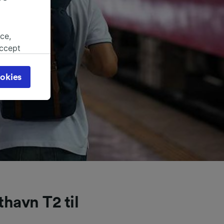
ce,
accept
object
cy page.
okies
browsing
 asked
for
alised
dience
thavn T2 til