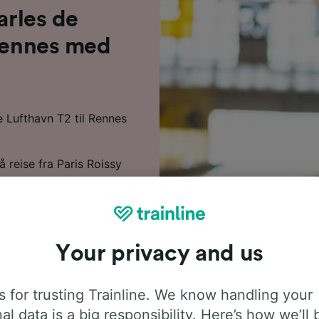
arles de
 Rennes med
le Lufthavn T2 til Rennes
å reise fra Paris Roissy
d tog, men de raskeste
29 minutter. Det går
 ruten mellom disse to
du lene deg tilbake og
direkte toget til Rennes.
Your privacy and us
for å reise til Rennes –
melige tjenester som får
 for trusting Trainline. We know handling your
al data is a big responsibility. Here’s how we’ll 