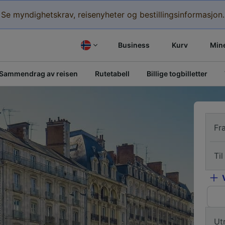
Se myndighetskrav, reisenyheter og bestillingsinformasjon.
Business
Kurv
Mine
Sammendrag av reisen
Rutetabell
Billige togbilletter
Fr
Til
Ut