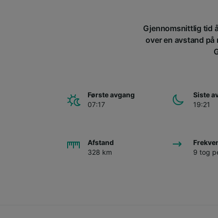
Gjennomsnittlig tid å
over en avstand på 
G
Første avgang
Siste 
07:17
19:21
Afstand
Frekve
328 km
9 tog p