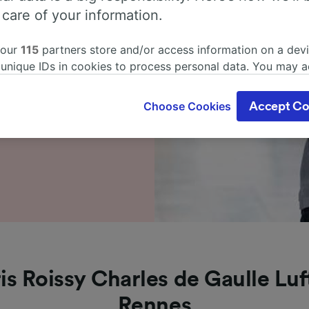
dene markerer vi de
 care of your information.
s de Gaulle Lufthavn T2 til
du snarere du bestiller
 our
115
partners store and/or access information on a devi
are!
 unique IDs in cookies to process personal data. You may 
ge your choices by clicking below, including your right to 
søk hos oss i dag. Hvis du
gitimate interest is used, or at any time in the privacy poli
 å se rutetabellene
Choose Cookies
Accept Co
oices will be signaled to our partners and will not affect 
ige spørsmål og tips om
our data will not be used for tracking purposes if you have
o track you.
our partners process data to provide:
ise geolocation data. Actively scan device characteristics 
cation. Store and/or access information on a device. Person
sing and content, advertising and content measurement, au
h and services development.
Partners
is Roissy Charles de Gaulle Luf
Rennes