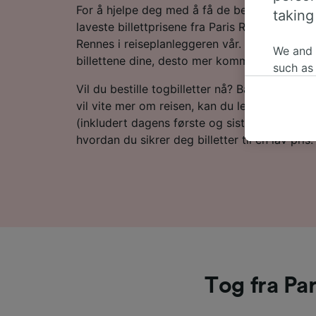
For å hjelpe deg med å få de beste togtilbu
taking
laveste billettprisene fra Paris Roissy Charle
Rennes i reiseplanleggeren vår. Bare husk at 
We and
billettene dine, desto mer kommer du til å sp
such as
or mana
Vil du bestille togbilletter nå? Bare start et 
where le
vil vite mer om reisen, kan du lese videre for
These ch
(inkludert dagens første og siste tog), vanl
data. Y
hvordan du sikrer deg billetter til en lav pris.
us not t
We and 
Use prec
identifi
adverti
researc
List of 
Tog fra Par