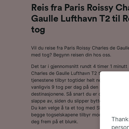
Reis fra Paris Roissy Ch
Gaulle Lufthavn T2 til
tog
Vil du reise fra Paris Roissy Charles de Gaul
med tog? Begynn reisen din hos oss.
Det tar i gjennomsnitt rundt 4 timer 1 minutt 
Charles de Gaulle Lufthavn T2 til Rennes me
tjenestene tilbyr togtider helt ned i 2 timer 
vanligvis 9 tog per dag på den 328 km lange
destinasjonene. Så snart du er om bord, kan 
slappe av, siden du slipper bytter med dette 
Du kan velge å ta et tog med SNCF eller TGV 
begge togselskapene tilbyr moderne, bekvem
Thanks
deg frem på et blunk.
person