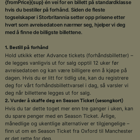
{fromPrice}{sup} én vei for en billett på standardklasse
hvis du bestiller på forhånd. Siden de fleste
togselskaper i Storbritannia setter opp prisene etter
hvert som avreisedatoen nærmer seg, hjelper vi deg
med å finne de billigste billettene.
1
.
Bestill på forhånd
Hold utkikk etter Advance tickets (forhåndsbilletter) –
de legges vanligvis ut for salg opptil 12 uker før
avreisedatoen og kan være billigere enn å kjøpe på
dagen. Hvis du er litt for tidlig ute, kan du registrere
deg for vårt forhåndsbillettvarsel i dag, så varsler vi
deg når billettene legges ut for salg.
2
.
Vurder å skaffe deg en Season Ticket (sesongkort)
Hvis du tar dette toget mer enn tre ganger i uken, kan
du spare penger med en Season Ticket. Årlige,
månedlige og ukentlige alternativer er tilgjengelige –
finn ut om en Season Ticket fra Oxford til Manchester
er det rette for deg.