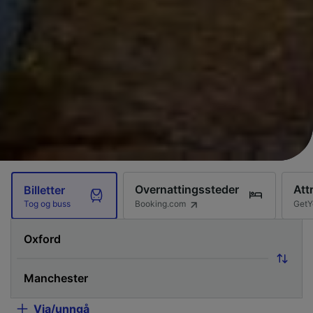
Overnattingssteder
Att
Billetter
Booking.com
GetY
Tog og buss
Via/unngå