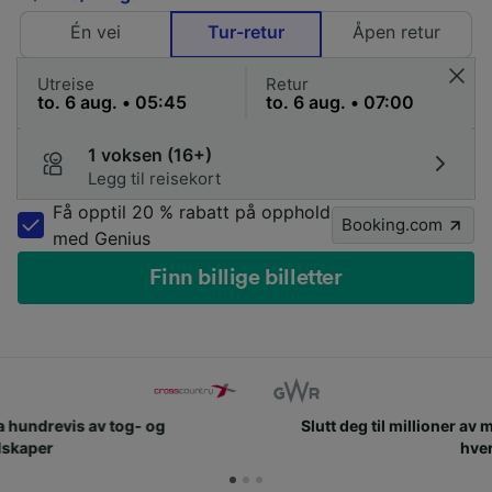
Én vei
Tur-retur
Åpen retur
Utreise
Retur
1 voksen (16+)
Legg til reisekort
Få opptil 20 % rabatt på opphold
Booking.com
med Genius
Finn billige billetter
Slutt deg til millioner av mennesker som bruker oss
hver dag