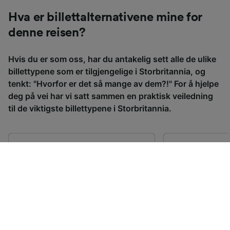
Hva er billettalternativene mine for
denne reisen?
Hvis du er som oss, har du antakelig sett alle de ulike
billettypene som er tilgjengelige i Storbritannia, og
tenkt: "Hvorfor er det så mange av dem?!" For å hjelpe
deg på vei har vi satt sammen en praktisk veiledning
til de viktigste billettypene i Storbritannia.