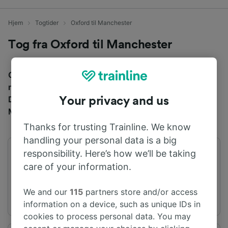
Hjem
Togtider
Oxford til Manchester
Tog fra Oxford til Manchester
Gjennomsnittlig tid å reise fra Oxford til Manchester
med tog er 2 t 54m, over en avstand på rundt 203 km.
Det er normalt 21 tog per dag som reiser fra Oxford til
Your privacy and us
Manchester, og billetter starter fra kr 219,71.
Thanks for trusting Trainline. We know
handling your personal data is a big
responsibility. Here’s how we’ll be taking
Første avgang
Siste avgang
05:39
21:09
care of your information.
We and our
115
partners store and/or access
information on a device, such as unique IDs in
cookies to process personal data. You may