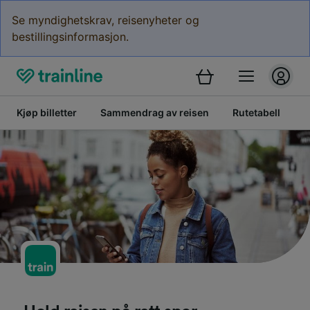
Se myndighetskrav, reisenyheter og
bestillingsinformasjon.
Kjøp billetter
Sammendrag av reisen
Rutetabell
V