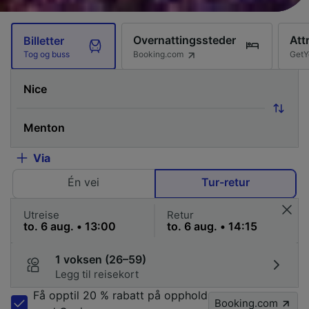
Overnattingssteder
Att
Billetter
Booking.com
GetY
Tog og buss
Via
Én vei
Tur-retur
Utreise
Retur
1 voksen (26–59)
Legg til reisekort
Få opptil 20 % rabatt på opphold
Booking.com