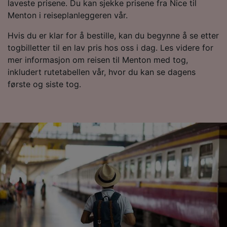
laveste prisene. Du kan sjekke prisene fra Nice til
We and our partners process data to provide:
Menton i reiseplanleggeren vår.
Use precise geolocation data. Actively scan
device characteristics for identification. Store
Hvis du er klar for å bestille, kan du begynne å se etter
and/or access information on a device.
Personalised advertising and content,
togbilletter til en lav pris hos oss i dag. Les videre for
advertising and content measurement,
mer informasjon om reisen til Menton med tog,
audience research and services development.
inkludert rutetabellen vår, hvor du kan se dagens
første og siste tog.
List of Partners