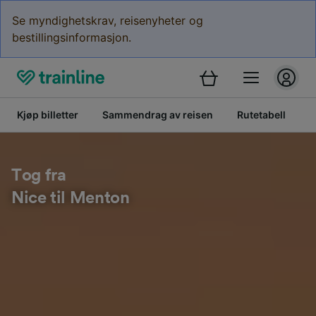
Se myndighetskrav, reisenyheter og
bestillingsinformasjon.
Kjøp billetter
Sammendrag av reisen
Rutetabell
B
Tog fra
Nice til Menton