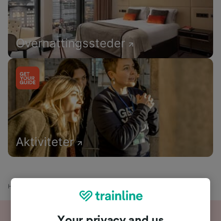
Overnattingssteder
Aktiviteter
Hjem
Togtider
Nice til Menton
Your privacy and us