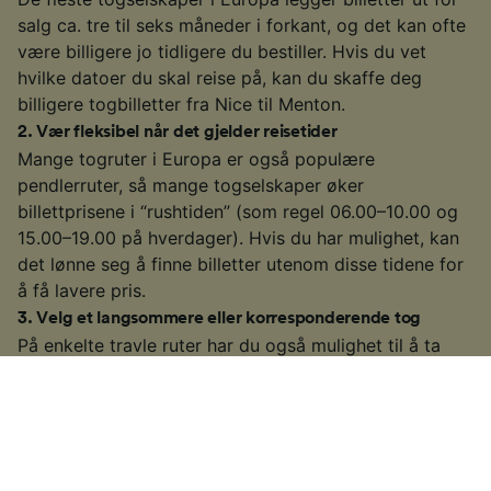
salg ca. tre til seks måneder i forkant, og det kan ofte
være billigere jo tidligere du bestiller. Hvis du vet
hvilke datoer du skal reise på, kan du skaffe deg
billigere togbilletter fra Nice til Menton.
2
.
Vær fleksibel når det gjelder reisetider
Mange togruter i Europa er også populære
pendlerruter, så mange togselskaper øker
billettprisene i “rushtiden” (som regel 06.00–10.00 og
15.00–19.00 på hverdager). Hvis du har mulighet, kan
det lønne seg å finne billetter utenom disse tidene for
å få lavere pris.
3
.
Velg et langsommere eller korresponderende tog
På enkelte travle ruter har du også mulighet til å ta
langsommere eller korresponderende tog. Disse kan ta
litt lengre tid enn hurtigtog eller direktelinjer, men hvis
du har tid til overs, kan du få billigere billett. I tillegg
får du bedre tid til å nyte utsikten underveis!
4
.
Vær på utkikk etter spesialtilbud