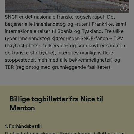
SNCF er det nasjonale franske togselskapet. Det
betjener alle innenlandstog og -ruter i Frankrike, samt
internasjonale reiser til Spania og Tyskland. Tre ulike
typer innenlandstog kjører under SNCF-fanen – TGV
(høyhastighets-, fullservice-tog som knytter sammen
de franske storbyene), Intercités (vanligvis flere
stoppesteder, men med alle bekvemmeligheter) og
TER (regiontog med grunnleggende fasiliteter).
Billige togbilletter fra Nice til
Menton
1
.
Forhåndsbestill
De fleste togselskaper i Europa legger billetter ut for