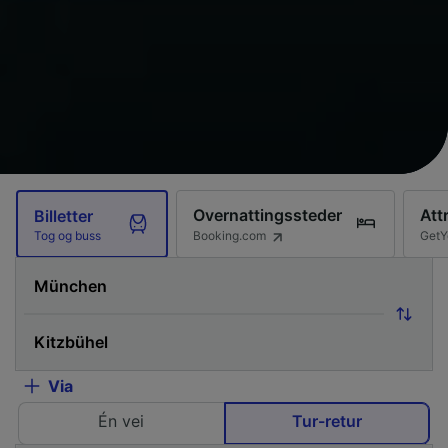
Overnattingssteder
Att
Billetter
Booking.com
GetY
Tog og buss
Via
Én vei
Tur-retur