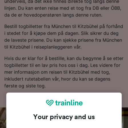
underveis, da det ikke finnes direkte tog langs denne
linjen. Du kan enten reise med et tog fra DB eller ÖBB,
da de er hovedoperatøren langs denne ruten.
Bestill togbilletter fra München til Kitzbühel på forhånd
i stedet for å kjøpe dem på dagen. Slik sikrer du deg
de laveste prisene. Du kan sjekke prisene fra München
til Kitzbühel i reiseplanleggeren vår.
Hvis du er klar for å bestille, kan du begynne å se etter
togbilletter til en lav pris hos oss i dag. Les videre for
mer informasjon om reisen til Kitzbühel med tog,
inkludert rutetabellen vår, hvor du kan se dagens
første og siste tog.
Your privacy and us