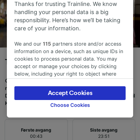
Thanks for trusting Trainline. We know
handling your personal data is a big
responsibility. Here’s how we’ll be taking
care of your information.
We and our
115
partners store and/or access
information on a device, such as unique IDs in
cookies to process personal data. You may
Tog fra München til Kitzbühel
accept or manage your choices by clicking
below, including your right to object where
Gjennomsnittlig tid å reise fra München til Kitzbühel
legitimate interest is used, or at any time in
med tog er 2 t 59m, over en avstand på rundt 98 km.
the privacy policy page. These choices will be
Accept Cookies
Det er normalt 22 tog per dag som reiser fra München til
signaled to our partners and will not affect
Kitzbühel, og billetter starter fra kr 330,84.
browsing data. Your data will not be used for
Choose Cookies
tracking purposes if you have asked us not to
track you.
Første avgang
Siste avgang
We and our partners process data to provide:
00:43
23:51
Use precise geolocation data. Actively scan