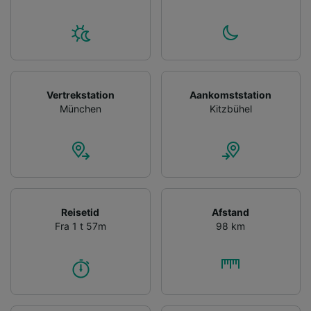
device characteristics for identification. Store
and/or access information on a device.
Personalised advertising and content,
advertising and content measurement,
audience research and services development.
List of Partners
Vertrekstation
Aankomststation
München
Kitzbühel
Reisetid
Afstand
Fra 1 t 57m
98 km