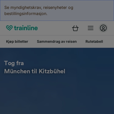
Se myndighetskrav, reisenyheter og
bestillingsinformasjon.
Kjøp billetter
Sammendrag av reisen
Rutetabell
B
Tog fra
München til Kitzbühel