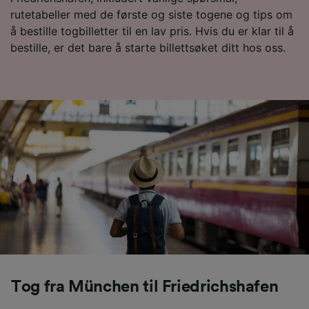
Personalised advertising and content,
rutetabeller med de første og siste togene og tips om
advertising and content measurement,
å bestille togbilletter til en lav pris. Hvis du er klar til å
audience research and services development.
bestille, er det bare å starte billettsøket ditt hos oss.
List of Partners
Tog fra München til Friedrichshafen