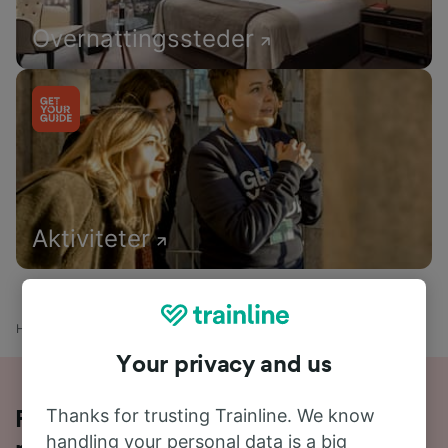
Overnattingssteder
Aktiviteter
Hjem
Togtider
München til Friedrichshafen
Your privacy and us
Thanks for trusting Trainline. We know
Reis fra München til Friedrichshafen
handling your personal data is a big