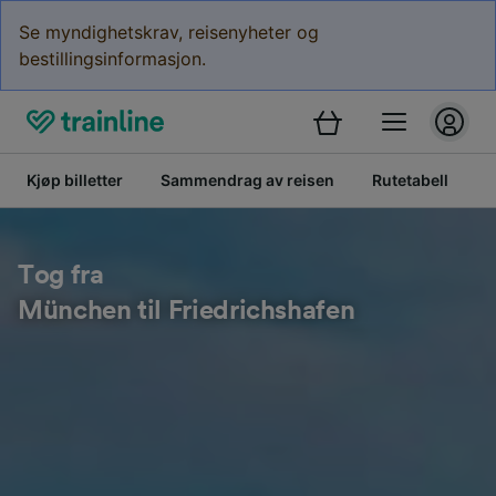
Se myndighetskrav, reisenyheter og
bestillingsinformasjon.
Kjøp billetter
Sammendrag av reisen
Rutetabell
B
Tog fra
München til Friedrichshafen