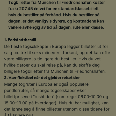
Togbilletter fra München til Friedrichshafen koster
fra kr 207,45 én vei for en standardklassebillett
hvis du bestiller på forhånd. Hvis du bestiller på
dagen, er det vanligvis dyrere, og kostnadene kan
variere avhengig av tid på dagen, rute eller klasse.
1
.
Forhåndsbestill
De fleste togselskaper i Europa legger billetter ut for
salg ca. tre til seks måneder i forkant, og det kan ofte
være billigere jo tidligere du bestiller. Hvis du vet
hvilke datoer du skal reise på, kan du skaffe deg
billigere togbilletter fra München til Friedrichshafen.
2
.
Vær fleksibel når det gjelder reisetider
Mange togruter i Europa er også populære
pendlerruter, så mange togselskaper øker
billettprisene i “rushtiden” (som regel 06.00–10.00 og
15.00–19.00 på hverdager). Hvis du har mulighet, kan
det lønne seg å finne billetter utenom disse tidene for
å få lavere pris.