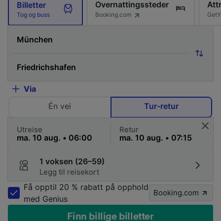
Overnattingssteder
Att
Billetter
Booking.com
GetY
Tog og buss
Via
Én vei
Tur-retur
Utreise
Retur
1 voksen (26–59)
Legg til reisekort
Få opptil 20 % rabatt på opphold
Booking.com
med Genius
Finn billige billetter