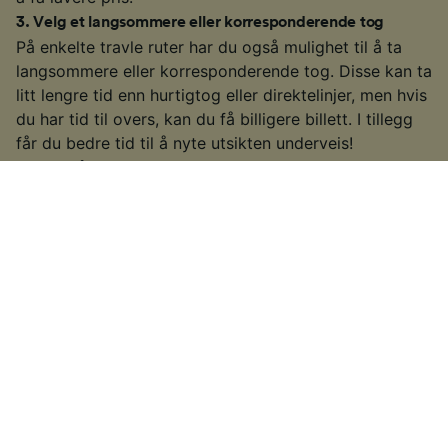
3
.
Velg et langsommere eller korresponderende tog
På enkelte travle ruter har du også mulighet til å ta
langsommere eller korresponderende tog. Disse kan ta
litt lengre tid enn hurtigtog eller direktelinjer, men hvis
du har tid til overs, kan du få billigere billett. I tillegg
får du bedre tid til å nyte utsikten underveis!
4
.
Vær på utkikk etter spesialtilbud
Bruk vår praktiske guide for å sjekke når europeiske
togoperatører legger ut spesialtilbud og kampanjer og
se om du kan finne billige billetter til reisen.
For spesifikk informasjon om hvordan du kan få tak i
billige billetter, se oversikten over europeiske
togbilletter.
§
Enkelte togselskaper tilbyr ikke Advance-billettyper eller prisavslag
ved tidlige bestillinger. I sjeldne tilfeller kan togselskaper velge å legge
ut spesialtilbud nærmere datoen for siste-liten-billetter. Dette kommer