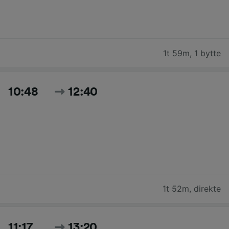
1t 59m
,
1 bytte
10:48
12:40
1t 52m
,
direkte
11:17
13:20