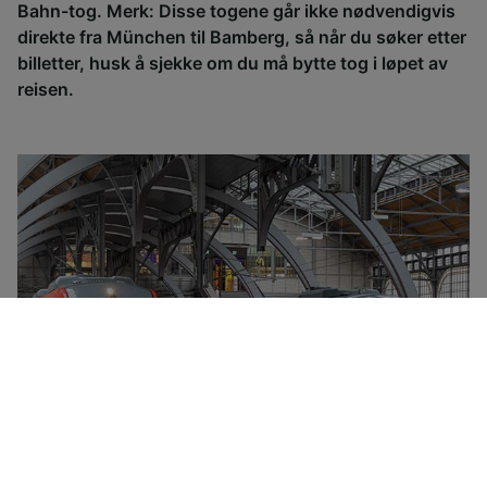
Bahn-tog. Merk: Disse togene går ikke nødvendigvis
direkte fra München til Bamberg, så når du søker etter
billetter, husk å sjekke om du må bytte tog i løpet av
reisen.