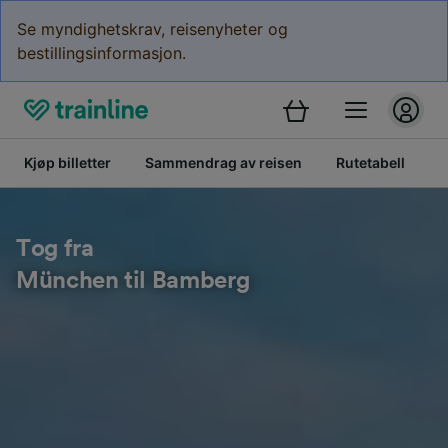
Se myndighetskrav, reisenyheter og
bestillingsinformasjon.
Kjøp billetter
Sammendrag av reisen
Rutetabell
B
Tog fra
München til Bamberg