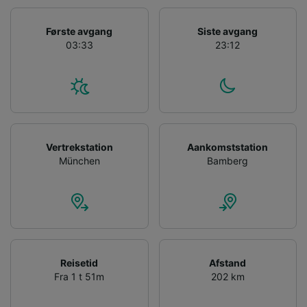
Use precise geolocation data. Actively scan
device characteristics for identification. Store
and/or access information on a device.
Første avgang
Siste avgang
Personalised advertising and content,
03:33
23:12
advertising and content measurement,
audience research and services development.
List of Partners
Vertrekstation
Aankomststation
München
Bamberg
Reisetid
Afstand
Fra 1 t 51m
202 km