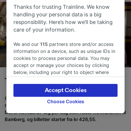
Thanks for trusting Trainline. We know
handling your personal data is a big
responsibility. Here’s how we’ll be taking
care of your information.
We and our
115
partners store and/or access
information on a device, such as unique IDs in
cookies to process personal data. You may
accept or manage your choices by clicking
below, including your right to object where
legitimate interest is used, or at any time in
Tog fra München til Bamberg
the privacy policy page. These choices will be
Accept Cookies
signaled to our partners and will not affect
Gjennomsnittlig tid å reise fra München til Bamberg
browsing data. Your data will not be used for
Choose Cookies
med tog er 2 t 8m, over en avstand på rundt 202 km.
tracking purposes if you have asked us not to
Det er normalt 37 tog per dag som reiser fra München til
track you.
Bamberg, og billetter starter fra kr 426,55.
We and our partners process data to provide: