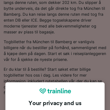
langs denne ruten, som dekker 202 km. Du slipper å
bytte underveis, da det går direkte tog fra München til
Bamberg. Du kan reise langs denne ruten med tog fra
enten DB eller ICE. Begge togselskapene driver
moderne tjenester med alle bekvemmeligheter og
masser av plass til bagasje.
Togbilletter fra München til Bamberg er vanligvis
billigere når du bestiller på forhånd, sammenlignet med
å kjøpe dem på dagen. Start et søk i reiseplanleggeren
vår for å sjekke de nyeste prisene.
Er du klar til å bestille? Start søket etter billige
togbilletter hos oss i dag. Les videre for mer
informasjon, inkludert rutetabellen vår, der du kan se
dagens første og siste tog, samt tips om hvor du
finner togbilletter til en lav pris.
Your privacy and us