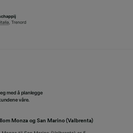
chappij
italia
,
Trenord
 deg med å planlegge
 kundene våre.
mellom Monza og San Marino (Valbrenta)
a Monza til San Marino (Valbrenta) er 5