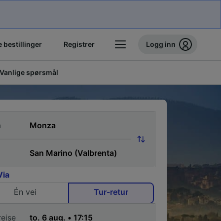
 bestillinger
Registrer
Logg inn
Vanlige spørsmål
a
Via
Én vei
Tur-retur
reise