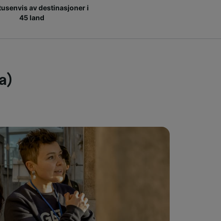
 tusenvis av destinasjoner i
45 land
a)