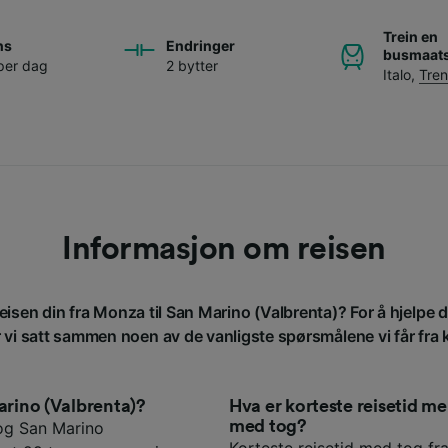
Trein en
ns
Endringer
busmaats
per dag
2 bytter
Italo
,
Tren
Informasjon om reisen
reisen din fra Monza til San Marino (Valbrenta)? For å hjelpe
r vi satt sammen noen av de vanligste spørsmålene vi får fra
arino (Valbrenta)?
Hva er korteste reisetid 
med tog?
og San Marino
Korteste reisetid med tog fr