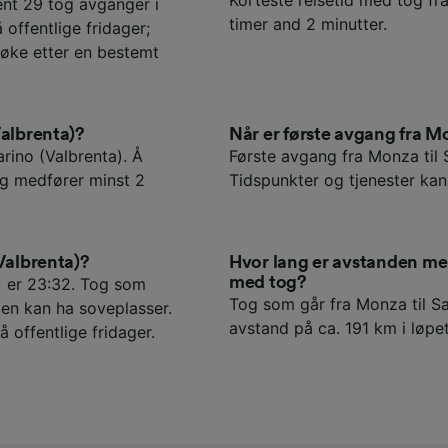
ent 29 tog avganger i
timer and 2 minutter.
offentlige fridager;
søke etter en bestemt
Valbrenta)?
Når er første avgang fra M
arino (Valbrenta). Å
Første avgang fra Monza til 
og medfører minst 2
Tidspunkter og tjenester kan 
Valbrenta)?
Hvor lang er avstanden me
med tog?
) er 23:32. Tog som
Tog som går fra Monza til Sa
en kan ha soveplasser.
avstand på ca. 191 km i løpet
å offentlige fridager.