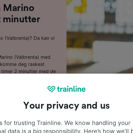
n Marino
2 minutter
no (Valbrenta)? Da kan vi
Marino (Valbrenta) med
il komme deg raskest
5 timer 2 minutter med de
 29 tog per dag langs
ta 2 bytter underveis på
 reise langs denne ruten
ge togselskapene driver
Your privacy and us
r og masser av plass til
 for trusting Trainline. We know handling your
ta) er vanligvis billigere
al data is a big responsibility. Here’s how we’ll 
med å kjøpe dem på dagen.