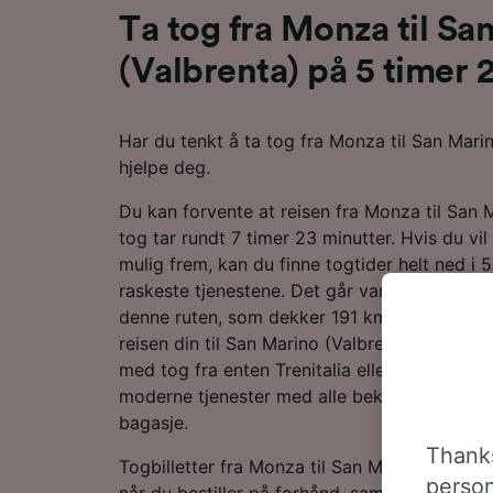
Ta tog fra Monza til Sa
(Valbrenta) på 5 timer 
Har du tenkt å ta tog fra Monza til San Mari
hjelpe deg.
Du kan forvente at reisen fra Monza til San 
tog tar rundt 7 timer 23 minutter. Hvis du v
mulig frem, kan du finne togtider helt ned i 
raskeste tjenestene. Det går vanligvis rundt
denne ruten, som dekker 191 km. Du må fore
reisen din til San Marino (Valbrenta). Du kan
med tog fra enten Trenitalia eller Italo. Beg
moderne tjenester med alle bekvemmelighete
bagasje.
Thanks
Togbilletter fra Monza til San Marino (Valbren
person
når du bestiller på forhånd, sammenlignet 