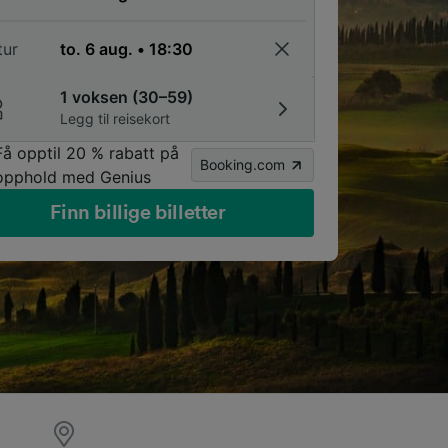
tur
1 voksen (30–59)
Legg til reisekort
Få opptil 20 % rabatt på
Booking.com
opphold med Genius
Finn billige billetter