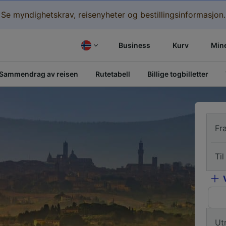
Se myndighetskrav, reisenyheter og bestillingsinformasjon.
Business
Kurv
Mine
Sammendrag av reisen
Rutetabell
Billige togbilletter
Fr
Til
Ut