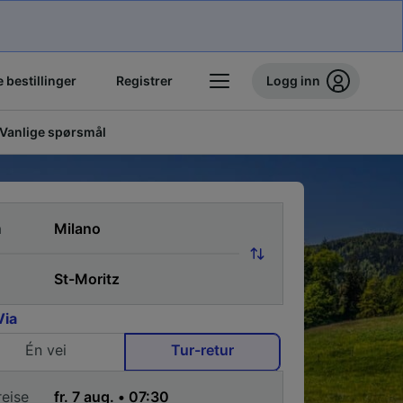
 bestillinger
Registrer
Logg inn
Vanlige spørsmål
a
Via
Én vei
Tur-retur
reise