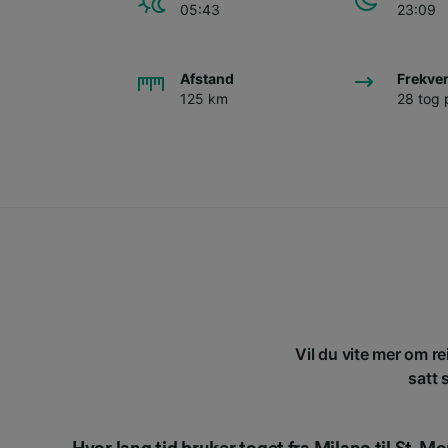
05:43
23:09
Afstand
Frekve
125 km
28 tog 
Vil du vite mer om re
satt 
Hvor lang tid bruker toget fra Milano til St-Mo