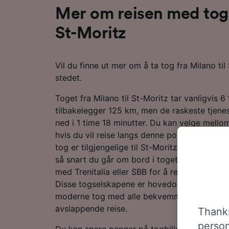
Mer om reisen med tog f
St-Moritz
Vil du finne ut mer om å ta tog fra Milano til
stedet.
Toget fra Milano til St-Moritz tar vanligvis 6
tilbakelegger 125 km, men de raskeste tjenest
ned i 1 time 18 minutter. Du kan velge mello
hvis du vil reise langs denne populære ruten
tog er tilgjengelige til St-Moritz, slik at du k
så snart du går om bord i toget, og bare nyt
med Trenitalia eller SBB for å reise til destin
Disse togselskapene er hovedoperatørene la
moderne tog med alle bekvemmeligheter, slik
avslappende reise.
Thanks
person
Du kan spare penger på togbilletter fra Milan