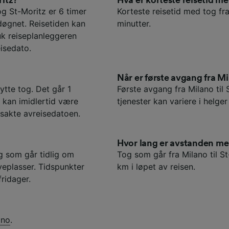
g St-Moritz er 6 timer
Korteste reisetid med tog fra
døgnet. Reisetiden kan
minutter.
uk reiseplanleggeren
isedato.
Når er første avgang fra Mi
ytte tog. Det går 1
Første avgang fra Milano til
t kan imidlertid være
tjenester kan variere i helger
ksakte avreisedatoen.
Hvor lang er avstanden me
og som går tidlig om
Tog som går fra Milano til S
eplasser. Tidspunkter
km i løpet av reisen.
fridager.
ano
.