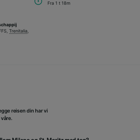
Fra 1 t 18m
chappij
FFS
,
Trenitalia
,
egge reisen din har vi
 våre.
ellom Milano og St-Moritz med tog?