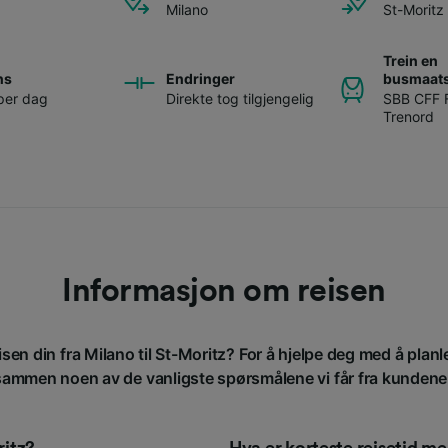
Milano
St-Moritz
Trein en
ns
Endringer
busmaats
per dag
Direkte tog tilgjengelig
SBB CFF 
Trenord
Informasjon om reisen
isen din fra Milano til St-Moritz? For å hjelpe deg med å planl
sammen noen av de vanligste spørsmålene vi får fra kundene
ritz?
Hva er korteste reisetid m