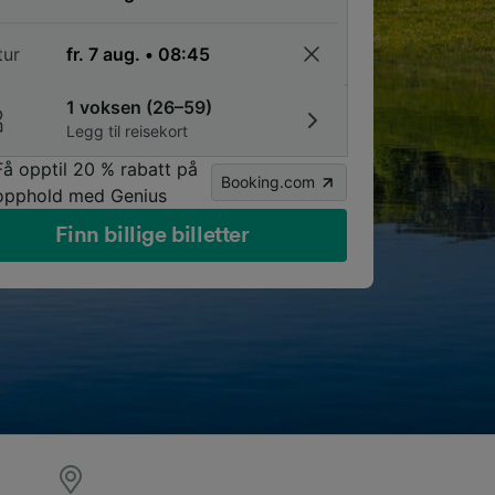
tur
1 voksen (26–59)
Legg til reisekort
Få opptil 20 % rabatt på
Booking.com
opphold med Genius
Finn billige billetter