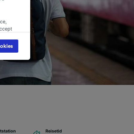
ce,
accept
object
cy page.
okies
browsing
 asked
for
alised
dience
station
Reisetid