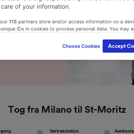
 care of your information.
øverst på siden for å
isene.
 our
115
partners store and/or access information on a devi
dere for å se rutetabeller,
 unique IDs in cookies to process personal data. You may 
nlige spørsmål, inkludert
ge your choices by clicking below, including your right to 
bestillingen? Start søket
gitimate interest is used, or at any time in the privacy poli
Choose Cookies
Accept Co
oices will be signaled to our partners and will not affect 
our data will not be used for tracking purposes if you have
o track you.
our partners process data to provide:
ise geolocation data. Actively scan device characteristics 
cation. Store and/or access information on a device. Person
sing and content, advertising and content measurement, au
h and services development.
Tog fra Milano til St-Moritz
Partners
avgang
Vertrekstation
Aankomst