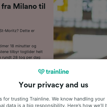
ra Milano til
 St-Moritz? Dette er
 timer 18 minutter og
ene tilbyr togtider helt
m rundt 28 tog per dag
. Gode nyheter! Direkte
an sette deg godt til rette
e turen. Hopp på et tog
asjonen din på et blunk.
Your privacy and us
ngs denne ruten og har
 at du får en mest mulig
 for trusting Trainline. We know handling your
al data is a big responsibility. Here’s how we’ll 
o til St-Moritz hvis du