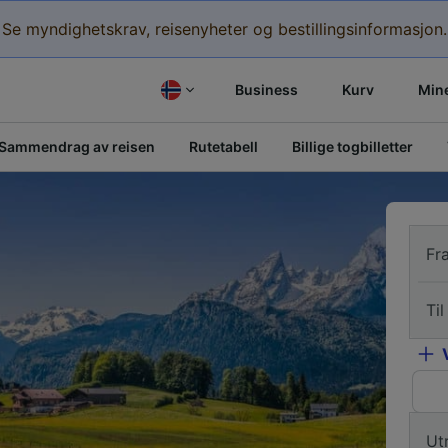
Se myndighetskrav, reisenyheter og bestillingsinformasjon.
Business
Kurv
Mine
Sammendrag av reisen
Rutetabell
Billige togbilletter
Fr
Til
Ut