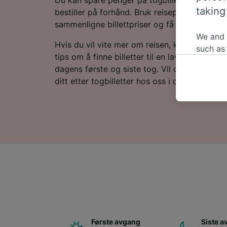
taking
bestiller på forhånd. Bruk reiseplanleggeren 
sammenligne billettpriser og få de laveste pr
We and
Hvis du vil vite mer om reisen, kan du lese vi
such as
tips om å finne billetter til en lav pris og va
or mana
dagens første og siste tog. Vil du gå rett til 
where le
ditt etter togbilletter hos oss i dag!
These ch
data. Y
us not t
We and 
Use prec
identifi
adverti
researc
List of 
Første avgang
Siste 