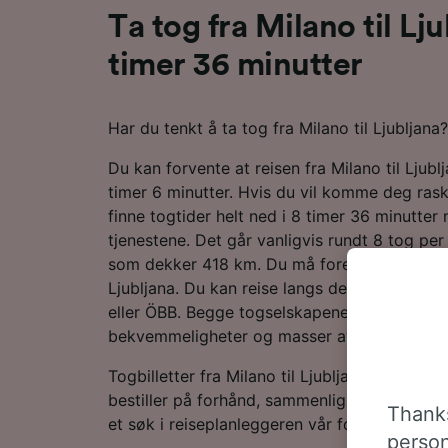
Ta tog fra Milano til Lj
timer 36 minutter
Har du tenkt å ta tog fra Milano til Ljubljana
Du kan forvente at reisen fra Milano til Ljubl
timer 6 minutter. Hvis du vil komme deg rask
finne togtider helt ned i 8 timer 36 minutte
tjenestene. Det går vanligvis rundt 8 tog pe
som dekker 418 km. Du må foreta 2 bytter und
Ljubljana. Du kan reise langs denne ruten med
eller ÖBB. Begge togselskapene driver moder
bekvemmeligheter og masser av plass til bag
Togbilletter fra Milano til Ljubljana er vanligv
bestiller på forhånd, sammenlignet med å k
Thanks
et søk i reiseplanleggeren vår for å sjekke d
person