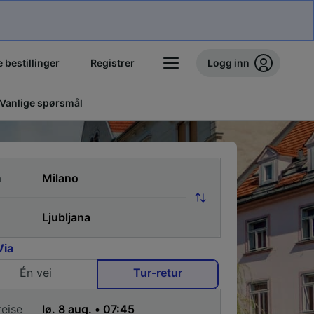
 bestillinger
Registrer
Logg inn
Vanlige spørsmål
a
Via
Én vei
Tur-retur
reise