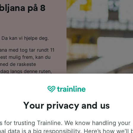
ubljana på 8
? Da kan vi hjelpe deg.
jana med tog tar rundt 11
est mulig frem, kan du
r med de raskeste
r dag langs denne ruten,
erveis på reisen din til
 tog fra enten Trenitalia
ne tjenester med alle
asje.
Your privacy and us
is billigere når du
jøpe dem på dagen. Start
 for trusting Trainline. We know handling your
e nyeste prisene.
al data is a big responsibility. Here’s how we’ll 