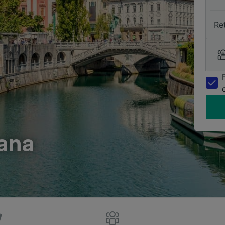
Re
jana