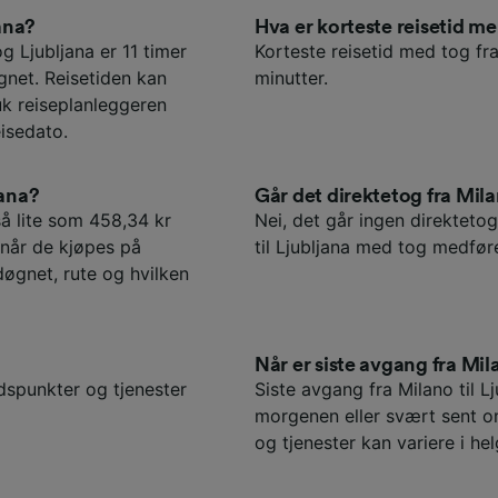
jana?
Hva er korteste reisetid m
 Ljubljana er 11 timer
Korteste reisetid med tog fra
gnet. Reisetiden kan
minutter.
uk reiseplanleggeren
isedato.
jana?
Går det direktetog fra Mila
 så lite som 458,34 kr
Nei, det går ingen direktetog 
 når de kjøpes på
til Ljubljana med tog medfør
døgnet, rute og hvilken
Når er siste avgang fra Mila
idspunkter og tjenester
Siste avgang fra Milano til L
morgenen eller svært sent o
og tjenester kan variere i hel