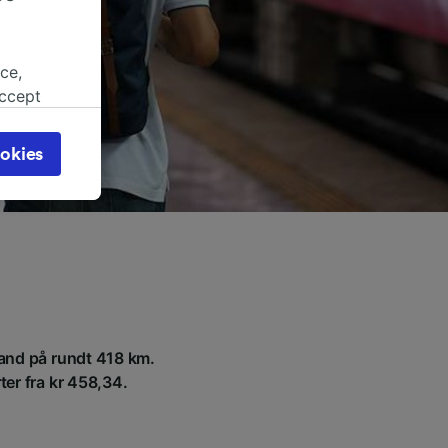
ce,
accept
object
cy page.
okies
browsing
 asked
for
alised
dience
stand på rundt 418 km.
rter fra kr 458,34.