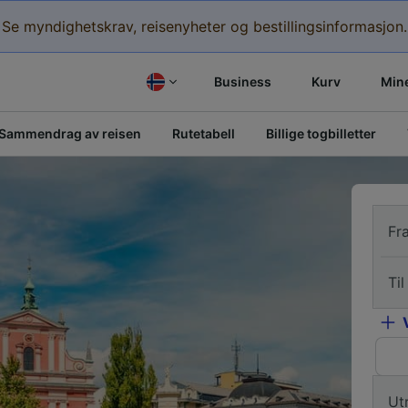
Se myndighetskrav, reisenyheter og bestillingsinformasjon.
Business
Kurv
Mine
Sammendrag av reisen
Rutetabell
Billige togbilletter
Fr
Til
Ut