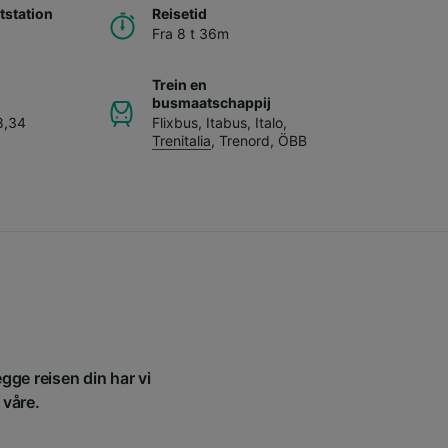
station
Reisetid
Fra 8 t 36m
Trein en
busmaatschappij
8,34
Flixbus
,
Itabus
,
Italo
,
Trenitalia
,
Trenord
,
ÖBB
egge reisen din har vi
 våre.