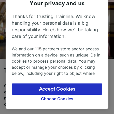
Your privacy and us
Thanks for trusting Trainline. We know
handling your personal data is a big
responsibility. Here’s how we’ll be taking
care of your information.
We and our
115
partners store and/or access
information on a device, such as unique IDs in
cookies to process personal data. You may
accept or manage your choices by clicking
Tog fra Milano til Ferrara
below, including your right to object where
legitimate interest is used, or at any time in
the privacy policy page. These choices will be
Gjennomsnittlig tid å reise fra Milano til Ferrara med tog
Accept Cookies
signaled to our partners and will not affect
er 2 t 53m, over en avstand på rundt 202 km. Det er
browsing data. Your data will not be used for
normalt 19 tog per dag som reiser fra Milano til Ferrara,
Choose Cookies
tracking purposes if you have asked us not to
og billetter starter fra kr 223,98.
track you.