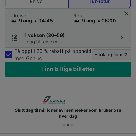
Én vei
Tur-retur
Utreise
Retur
1 voksen (30–59)
Legg til reisekort
Få opptil 20 % rabatt på opphold
Booking.com
med Genius
Finn billige billetter
Slutt deg til millioner av mennesker som bruker oss
hver dag