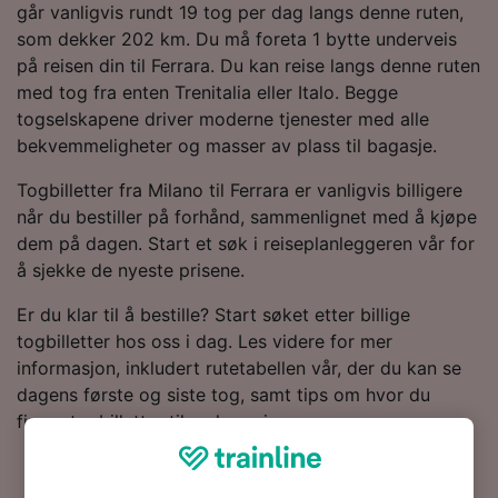
går vanligvis rundt 19 tog per dag langs denne ruten,
som dekker 202 km. Du må foreta 1 bytte underveis
på reisen din til Ferrara. Du kan reise langs denne ruten
med tog fra enten Trenitalia eller Italo. Begge
togselskapene driver moderne tjenester med alle
bekvemmeligheter og masser av plass til bagasje.
Togbilletter fra Milano til Ferrara er vanligvis billigere
når du bestiller på forhånd, sammenlignet med å kjøpe
dem på dagen. Start et søk i reiseplanleggeren vår for
å sjekke de nyeste prisene.
Er du klar til å bestille? Start søket etter billige
togbilletter hos oss i dag. Les videre for mer
informasjon, inkludert rutetabellen vår, der du kan se
dagens første og siste tog, samt tips om hvor du
finner togbilletter til en lav pris.