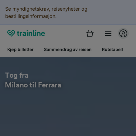
Se myndighetskrav, reisenyheter og
bestillingsinformasjon.
Kjøp billetter
Sammendrag av reisen
Rutetabell
B
Tog fra
Milano til Ferrara