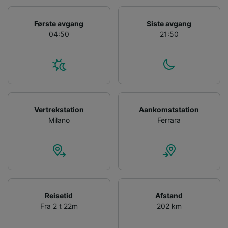
We and our partners process data to provide:
Use precise geolocation data. Actively scan
Første avgang
Siste avgang
device characteristics for identification. Store
04:50
21:50
and/or access information on a device.
Personalised advertising and content,
advertising and content measurement,
audience research and services development.
List of Partners
Vertrekstation
Aankomststation
Milano
Ferrara
Reisetid
Afstand
Fra 2 t 22m
202 km