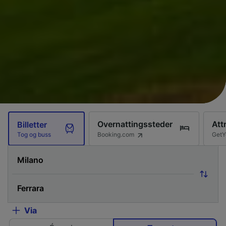
Overnattingssteder
Att
Billetter
Booking.com
GetY
Tog og buss
Via