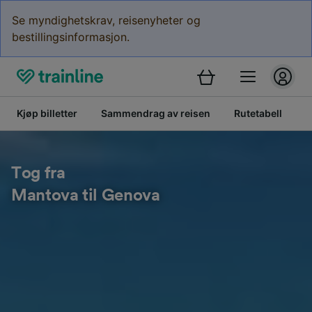
Se myndighetskrav, reisenyheter og
bestillingsinformasjon.
Kjøp billetter
Sammendrag av reisen
Rutetabell
B
Tog fra
Mantova til Genova