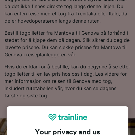
da det ikke finnes direkte tog langs denne linjen. Du
kan enten reise med et tog fra Trenitalia eller Italo, da
de er hovedoperatøren langs denne ruten.
Bestill togbilletter fra Mantova til Genova på forhånd i
stedet for å kjøpe dem på dagen. Slik sikrer du deg de
laveste prisene. Du kan sjekke prisene fra Mantova til
Genova i reiseplanleggeren vår.
Hvis du er klar for å bestille, kan du begynne å se etter
togbilletter til en lav pris hos oss i dag. Les videre for
mer informasjon om reisen til Genova med tog,
inkludert rutetabellen vår, hvor du kan se dagens
første og siste tog.
Your privacy and us