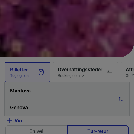
Overnattingssteder
Att
Billetter
Booking.com
GetY
Tog og buss
Via
Én vei
Tur-retur