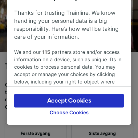
Thanks for trusting Trainline. We know
handling your personal data is a big
responsibility. Here’s how we’ll be taking
care of your information.
We and our
115
partners store and/or access
information on a device, such as unique IDs in
Tog fra Mantova til Genova
cookies to process personal data. You may
accept or manage your choices by clicking
below, including your right to object where
Gjennomsnittlig tid å reise fra Mantova til Genova med
legitimate interest is used, or at any time in
tog er 6 t 45m, over en avstand på rundt 169 km. Det er
the privacy policy page. These choices will be
normalt 17 tog per dag som reiser fra Mantova til
Accept Cookies
signaled to our partners and will not affect
Genova, og billetter starter fra kr 288,05.
browsing data. Your data will not be used for
Choose Cookies
tracking purposes if you have asked us not to
track you.
Første avgang
Siste avgang