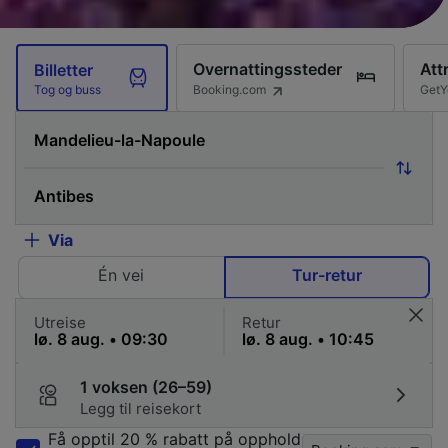
Overnattingssteder
Att
Billetter
Booking.com
GetY
Tog og buss
Via
Én vei
Tur-retur
Utreise
Retur
1 voksen (26–59)
Legg til reisekort
Få opptil 20 % rabatt på opphold