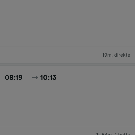
19m
,
direkte
08:19
10:13
1t 54m
,
1 bytte