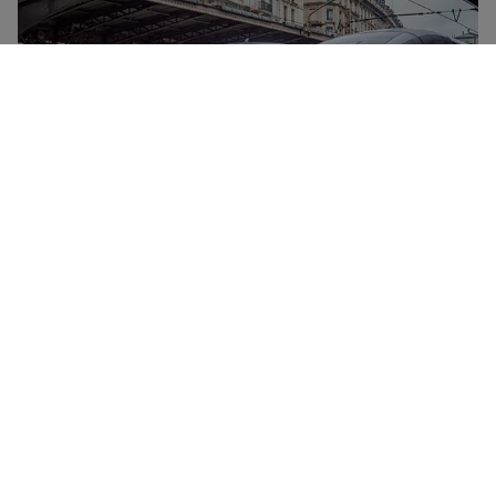
TGV er selskapet SNCFs høyhastighetstog. De knytter
sammen de største franske byene i hastigheter opptil
320 km/t. Alle TGV-tog har spisevogn, gratis WiFi,
strømuttak og nedtakbare hyller. TGV tilbyr to
komfortklasser – 1. klasse og 2. klasse – med mer
fleksible togbilletter og tilgang til Grand Voyageur-
lounge på enkelte stasjoner.