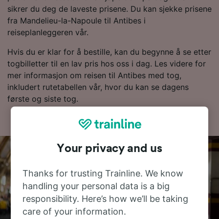
sikrer du deg de laveste prisene. Du kan sjekke prisene
fra Mandelieu-la-Napoule til Antibes i
reiseplanleggeren vår.
Hvis du er klar for å bestille, kan du begynne å se etter
togbilletter til en lav pris hos oss i dag. Les videre for
mer informasjon om reisen til Antibes med tog,
inkludert rutetabellen vår, hvor du kan se dagens
første og siste tog.
Your privacy and us
Thanks for trusting Trainline. We know
handling your personal data is a big
responsibility. Here’s how we’ll be taking
care of your information.