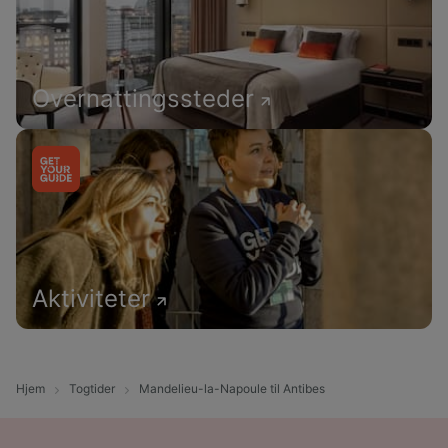
Overnattingssteder
Aktiviteter
Hjem
Togtider
Mandelieu-la-Napoule til Antibes