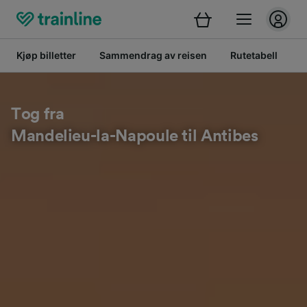
Kjøp billetter
Sammendrag av reisen
Rutetabell
B
Tog fra
Mandelieu-la-Napoule til Antibes