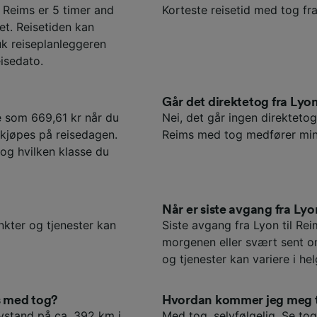
 Reims er 5 timer and
Korteste reisetid med tog fra
t. Reisetiden kan
uk reiseplanleggeren
isedato.
Går det direktetog fra Lyon
te som 669,61 kr når du
Nei, det går ingen direktetog 
e kjøpes på reisedagen.
Reims med tog medfører mins
 og hvilken klasse du
Når er siste avgang fra Lyo
nkter og tjenester kan
Siste avgang fra Lyon til Re
morgenen eller svært sent o
og tjenester kan variere i hel
s med tog?
Hvordan kommer jeg meg ti
avstand på ca. 392 km i
Med tog, selvfølgelig. Se
tog