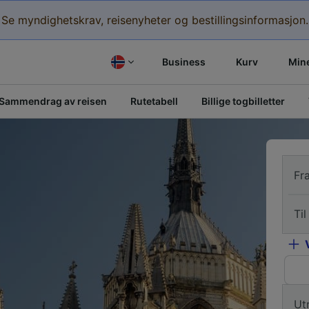
Se myndighetskrav, reisenyheter og bestillingsinformasjon.
Business
Kurv
Mine
Sammendrag av reisen
Rutetabell
Billige togbilletter
Fr
Til
Ut