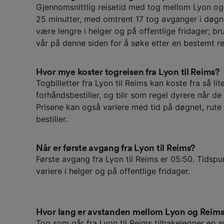
Gjennomsnittlig reisetid med tog mellom Lyon og
25 minutter, med omtrent 17 tog avganger i døgne
være lengre i helger og på offentlige fridager; br
vår på denne siden for å søke etter en bestemt re
Hvor mye koster togreisen fra Lyon til Reims?
Togbilletter fra Lyon til Reims kan koste fra så li
forhåndsbestiller, og blir som regel dyrere når d
Prisene kan også variere med tid på døgnet, rute
bestiller.
Når er første avgang fra Lyon til Reims?
Første avgang fra Lyon til Reims er 05:50. Tidspu
variere i helger og på offentlige fridager.
Hvor lang er avstanden mellom Lyon og Reim
Tog som går fra Lyon til Reims tilbakelegger en 