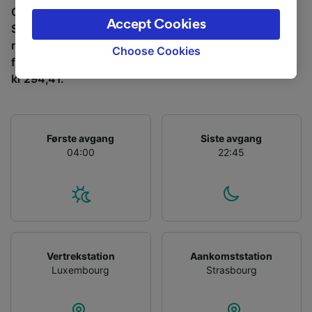
Gjennomsnittlig tid å reise fra Luxembourg til
the privacy policy page. These choices will be
Accept Cookies
Strasbourg med tog er 3 t 58m, over en avstand på
signaled to our partners and will not affect
rundt 162 km. Det er normalt 21 tog per dag som reiser
browsing data. Your data will not be used for
Choose Cookies
fra Luxembourg til Strasbourg, og billetter starter fra
tracking purposes if you have asked us not to
kr 294,41.
track you.
We and our partners process data to provide:
Use precise geolocation data. Actively scan
device characteristics for identification. Store
Første avgang
Siste avgang
and/or access information on a device.
04:00
22:45
Personalised advertising and content,
advertising and content measurement,
audience research and services development.
List of Partners
Vertrekstation
Aankomststation
Luxembourg
Strasbourg