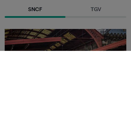
SNCF
TGV
SNCF er det nasjonale franske togselskapet. Det
betjener alle innenlandstog og -ruter i Frankrike, samt