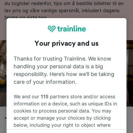
du togtider nedenfor, tips om å bestille billetter til en
lav pris og våre vanlige spørsmål, inkludert dagens
første og siste tog.
Your privacy and us
Thanks for trusting Trainline. We know
handling your personal data is a big
responsibility. Here’s how we’ll be taking
care of your information.
We and our
115
partners store and/or access
information on a device, such as unique IDs in
cookies to process personal data. You may
accept or manage your choices by clicking
Tog fra Luxembourg til Strasbourg
below, including your right to object where
legitimate interest is used, or at any time in