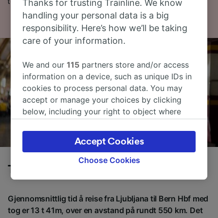
togbilletter hos oss i dag!
Thanks for trusting Trainline. We know
handling your personal data is a big
responsibility. Here’s how we’ll be taking
care of your information.
We and our
115
partners store and/or access
information on a device, such as unique IDs in
cookies to process personal data. You may
accept or manage your choices by clicking
below, including your right to object where
legitimate interest is used, or at any time in
the privacy policy page. These choices will be
Accept Cookies
signaled to our partners and will not affect
browsing data. Your data will not be used for
Choose Cookies
Tog fra Ljubljana til Bern Hbf
tracking purposes if you have asked us not to
track you.
Gjennomsnittlig tid å reise fra Ljubljana til Bern Hbf med
We and our partners process data to provide:
tog er 13 t 41m, over en avstand på rundt 550 km. Det
Use precise geolocation data. Actively scan