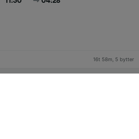
11:30
04:28
16t 58m
,
5 bytter
Søk etter alle dagens tider og priser
Billige togbilletter fra Ljubljana til
Bern Hbf