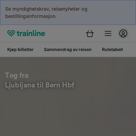
Se myndighetskrav, reisenyheter og
bestillingsinformasjon.
Kjøp billetter
Sammendrag av reisen
Rutetabell
B
Tog fra
Ljubljana til Bern Hbf