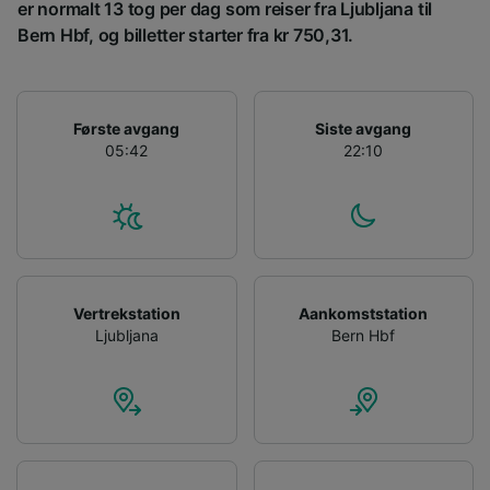
device characteristics for identification. Store
er normalt 13 tog per dag som reiser fra Ljubljana til
and/or access information on a device.
Bern Hbf, og billetter starter fra kr 750,31.
Personalised advertising and content,
advertising and content measurement,
audience research and services development.
Første avgang
Siste avgang
List of Partners
05:42
22:10
Vertrekstation
Aankomststation
Ljubljana
Bern Hbf