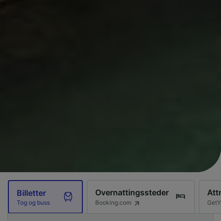
Overnattingssteder
Att
Billetter
Booking.com
GetY
Tog og buss