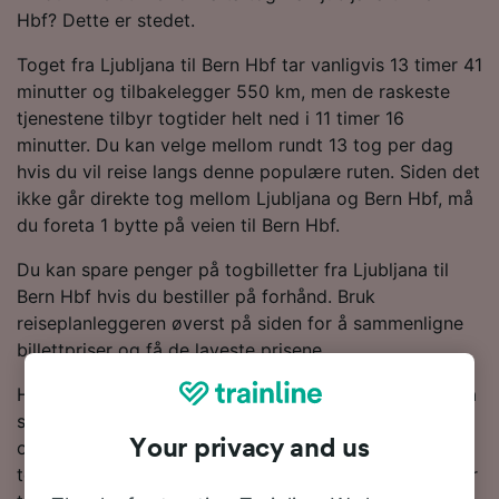
Hbf? Dette er stedet.
Toget fra Ljubljana til Bern Hbf tar vanligvis 13 timer 41
minutter og tilbakelegger 550 km, men de raskeste
tjenestene tilbyr togtider helt ned i 11 timer 16
minutter. Du kan velge mellom rundt 13 tog per dag
hvis du vil reise langs denne populære ruten. Siden det
ikke går direkte tog mellom Ljubljana og Bern Hbf, må
du foreta 1 bytte på veien til Bern Hbf.
Du kan spare penger på togbilletter fra Ljubljana til
Bern Hbf hvis du bestiller på forhånd. Bruk
reiseplanleggeren øverst på siden for å sammenligne
billettpriser og få de laveste prisene.
Hvis du vil vite mer om reisen, kan du lese videre for å
se rutetabeller, tips om å finne billetter til en lav pris
Your privacy and us
og vanlige spørsmål, inkludert dagens første og siste
tog. Vil du gå rett til bestillingen? Start søket ditt etter