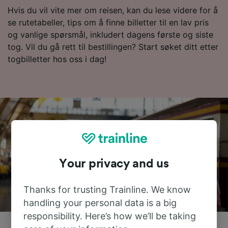
Hvis du vil vite mer om reisen, kan du lese videre for å
se rutetabeller, tips om å finne billetter til en lav pris
og vanlige spørsmål, inkludert dagens første og siste
tog. Vil du gå rett til bestillingen? Start søket ditt etter
togbilletter hos oss i dag!
Your privacy and us
Thanks for trusting Trainline. We know
handling your personal data is a big
responsibility. Here’s how we’ll be taking