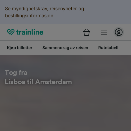
Se myndighetskrav, reisenyheter og
bestillingsinformasjon.
Kjøp billetter
Sammendrag av reisen
Rutetabell
K
Tog fra
Lisboa til Amsterdam