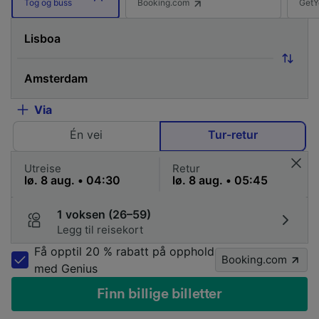
Booking.com
GetY
Tog og buss
Via
Én vei
Tur-retur
Utreise
Retur
1 voksen (26–59)
Legg til reisekort
Få opptil 20 % rabatt på opphold
Booking.com
med Genius
Finn billige billetter