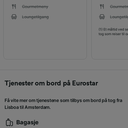
Gourmetmeny
Gourmet
Loungetilgang
Loungeti
(1)
Et måltid ved se
tog som reiser til o
Tjenester om bord på Eurostar
Få vite mer om tjenestene som tilbys om bord på tog fra
Lisboa til Amsterdam.
Bagasje