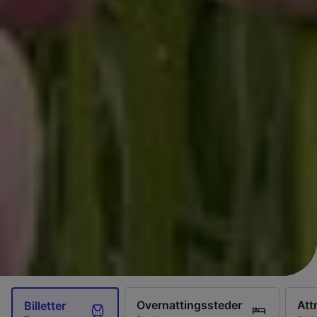
Overnattingssteder
Att
Billetter