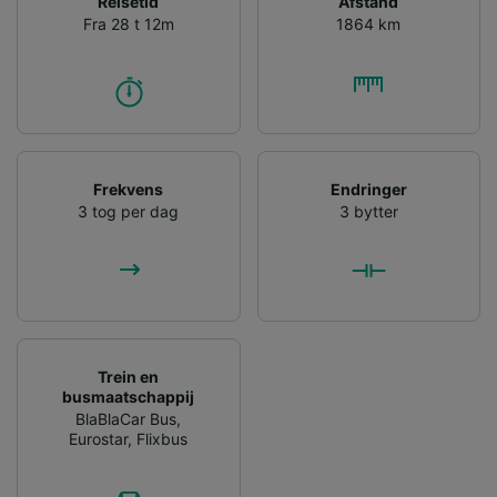
Reisetid
Afstand
audience research and services development.
Fra 28 t 12m
1864 km
List of Partners
Frekvens
Endringer
3 tog per dag
3 bytter
Trein en
busmaatschappij
BlaBlaCar Bus
,
Eurostar
,
Flixbus