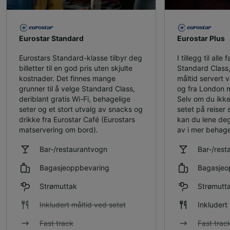
Eurostar Standard
Eurostar Plus
Eurostars Standard-klasse tilbyr deg
I tillegg til alle 
billetter til en god pris uten skjulte
Standard Class, 
kostnader. Det finnes mange
måltid servert ve
grunner til å velge Standard Class,
og fra London m
deriblant gratis Wi-Fi, behagelige
Selv om du ikke
seter og et stort utvalg av snacks og
setet på reiser 
drikke fra Eurostar Café (Eurostars
kan du lene deg
matservering om bord).
av i mer behage
Bar-/restaurantvogn
Bar-/rest
Bagasjeoppbevaring
Bagasjeo
Strømuttak
Strømutt
Inkludert måltid ved setet
Inkludert
Fast track
Fast trac