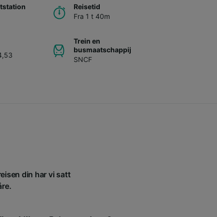
station
Reisetid
Fra 1 t 40m
Trein en
busmaatschappij
4,53
SNCF
eisen din har vi satt
åre.