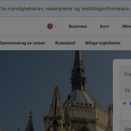
Se myndighetskrav, reisenyheter og bestillingsinformasjon.
Business
Kurv
Mine
Sammendrag av reisen
Rutetabell
Billige togbilletter
Fr
Til
Ut