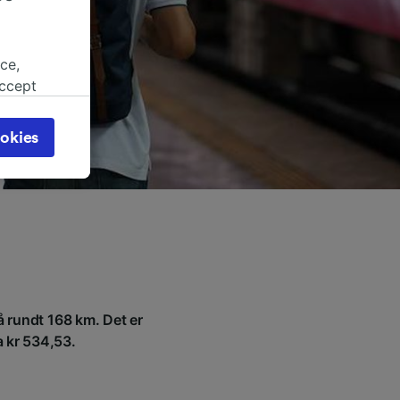
ce,
accept
object
cy page.
okies
browsing
 asked
for
alised
dience
på rundt 168 km. Det er
ra kr 534,53.