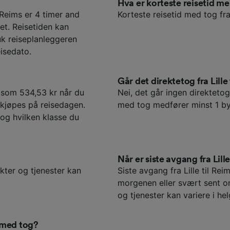
Hva er korteste reisetid m
 Reims er 4 timer and
Korteste reisetid med tog fra 
et. Reisetiden kan
uk reiseplanleggeren
isedato.
Går det direktetog fra Lille
te som 534,53 kr når du
Nei, det går ingen direktetog f
e kjøpes på reisedagen.
med tog medfører minst 1 by
 og hvilken klasse du
Når er siste avgang fra Lille
nkter og tjenester kan
Siste avgang fra Lille til Re
morgenen eller svært sent o
og tjenester kan variere i hel
 med tog?