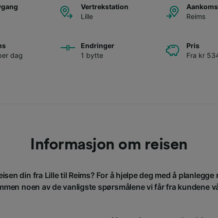
avgang
Vertrekstation
Aankomst
Lille
Reims
ns
Endringer
Pris
per dag
1 bytte
Fra kr 53
Informasjon om reisen
eisen din fra Lille til Reims? For å hjelpe deg med å planlegge r
men noen av de vanligste spørsmålene vi får fra kundene v