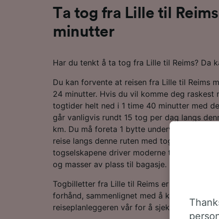
Ta tog fra Lille til Reim
minutter
Har du tenkt å ta tog fra Lille til Reims? Da k
Du kan forvente at reisen fra Lille til Reims 
24 minutter. Hvis du vil komme deg raskest 
togtider helt ned i 1 time 40 minutter med d
går vanligvis rundt 15 tog per dag langs de
km. Du må foreta 1 bytte underveis på reisen
reise langs denne ruten med tog fra enten S
togselskapene driver moderne tjenester med
og masser av plass til bagasje.
Togbilletter fra Lille til Reims er vanligvis bil
forhånd, sammenlignet med å kjøpe dem på d
Thanks
reiseplanleggeren vår for å sjekke de nyeste 
person