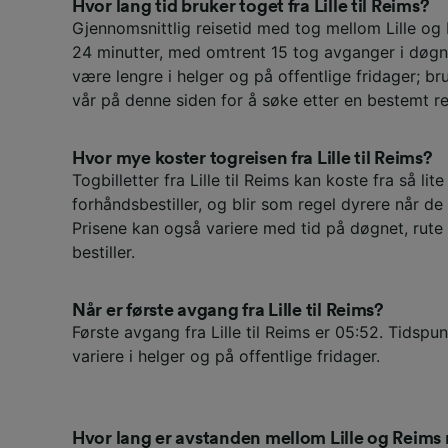
Hvor lang tid bruker toget fra Lille til Reims?
Gjennomsnittlig reisetid med tog mellom Lille og
24 minutter, med omtrent 15 tog avganger i døgn
være lengre i helger og på offentlige fridager; br
vår på denne siden for å søke etter en bestemt re
Hvor mye koster togreisen fra Lille til Reims?
Togbilletter fra Lille til Reims kan koste fra så li
forhåndsbestiller, og blir som regel dyrere når d
Prisene kan også variere med tid på døgnet, rute
bestiller.
Når er første avgang fra Lille til Reims?
Første avgang fra Lille til Reims er 05:52. Tidspu
variere i helger og på offentlige fridager.
Hvor lang er avstanden mellom Lille og Reims