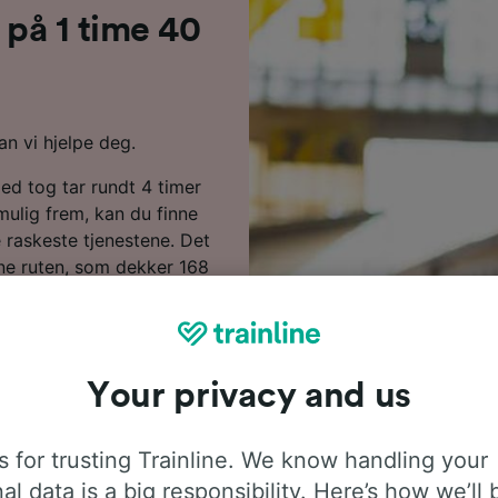
s på 1 time 40
an vi hjelpe deg.
med tog tar rundt 4 timer
mulig frem, kan du finne
e raskeste tjenestene. Det
nne ruten, som dekker 168
 din til Reims. Du kan
NCF eller TGV. Begge
 alle bekvemmeligheter
Your privacy and us
ligere når du bestiller på
agen. Start et søk i
 for trusting Trainline. We know handling your
prisene.
al data is a big responsibility. Here’s how we’ll 