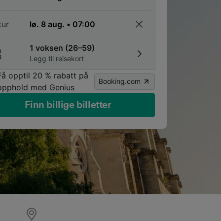
tur
1 voksen (26–59)
Legg til reisekort
Få opptil 20 % rabatt på
Booking.com
opphold med Genius
Finn billige billetter