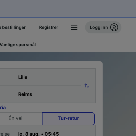
 bestillinger
Registrer
Logg inn
Vanlige spørsmål
a
Via
Én vei
Tur-retur
reise