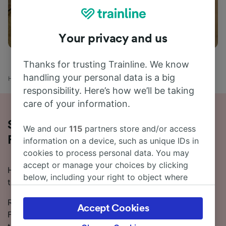
Aktiviteter
Your privacy and us
Thanks for trusting Trainline. We know
handling your personal data is a big
Hjem
Togtider
Konstanz til Friedrichshafen
responsibility. Here’s how we’ll be taking
care of your information.
Slik reiser du fra Konstanz til
We and our
115
partners store and/or access
Friedrichshafen med tog
information on a device, such as unique IDs in
cookies to process personal data. You may
accept or manage your choices by clicking
Hvis du vil reise fra Konstanz til Friedrichshafen med
below, including your right to object where
tog, har du kommet til riktig sted.
legitimate interest is used, or at any time in
the privacy policy page. These choices will be
Rundt 21 tog per dag går mellom Konstanz og
Accept Cookies
signaled to our partners and will not affect
Friedrichshafen, med gjennomsnittlige togtider på 15
browsing data. Your data will not be used for