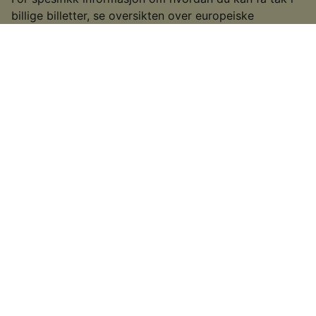
billige billetter, se oversikten over europeiske
togbilletter.
§
Enkelte togselskaper tilbyr ikke Advance-billettyper eller prisavslag
ved tidlige bestillinger. I sjeldne tilfeller kan togselskaper velge å legge
ut spesialtilbud nærmere datoen for siste-liten-billetter. Dette kommer
an på det enkelte togselskapet du skal reise med.
Ideer til andre ruter
Tog fra Konstanz
Tog fra Friedrichshafen
Andre ruter