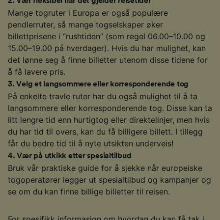
2
.
Vær fleksibel når det gjelder reisetider
Mange togruter i Europa er også populære
pendlerruter, så mange togselskaper øker
billettprisene i “rushtiden” (som regel 06.00–10.00 og
15.00–19.00 på hverdager). Hvis du har mulighet, kan
det lønne seg å finne billetter utenom disse tidene for
å få lavere pris.
3
.
Velg et langsommere eller korresponderende tog
På enkelte travle ruter har du også mulighet til å ta
langsommere eller korresponderende tog. Disse kan ta
litt lengre tid enn hurtigtog eller direktelinjer, men hvis
du har tid til overs, kan du få billigere billett. I tillegg
får du bedre tid til å nyte utsikten underveis!
4
.
Vær på utkikk etter spesialtilbud
Bruk vår praktiske guide for å sjekke når europeiske
togoperatører legger ut spesialtilbud og kampanjer og
se om du kan finne billige billetter til reisen.
For spesifikk informasjon om hvordan du kan få tak i