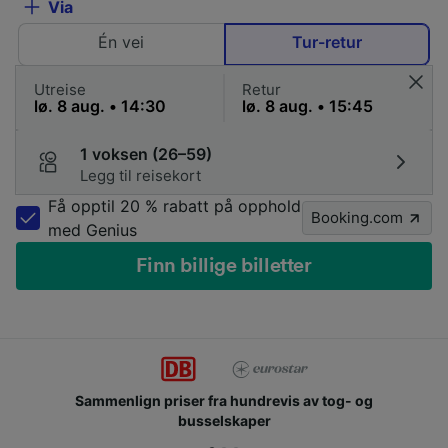
Via
Én vei
Tur-retur
Utreise
Retur
1 voksen (26–59)
Legg til reisekort
Få opptil 20 % rabatt på opphold
Booking.com
med Genius
Finn billige billetter
Slutt deg til millioner av mennesker som bruker oss
hver dag