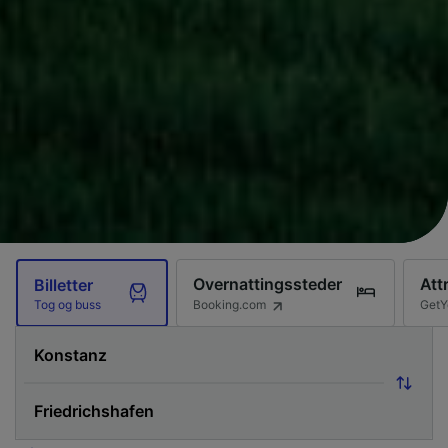
Overnattingssteder
Att
Billetter
Booking.com
GetY
Tog og buss