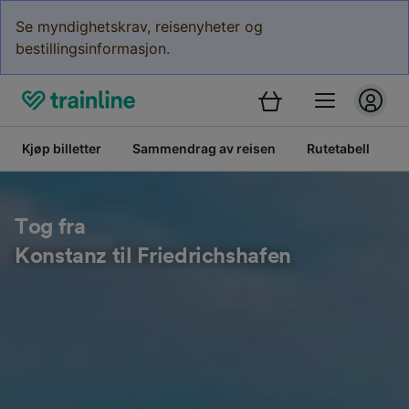
Se myndighetskrav, reisenyheter og
bestillingsinformasjon.
Kjøp billetter
Sammendrag av reisen
Rutetabell
B
Tog fra
Konstanz til Friedrichshafen