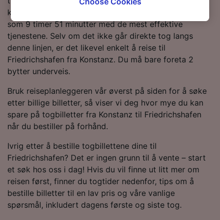
timer 31 minutter for å tilbakelegge hele reisen på 22
Choose Cookies
tracking purposes if you have asked us not to
km. Hvis du vil reise raskest mulig, kan det ta så lite
track you.
som 9 timer 51 minutter med de mest effektive
tjenestene. Selv om det ikke går direkte tog langs
We and our partners process data to provide:
denne linjen, er det likevel enkelt å reise til
Use precise geolocation data. Actively scan
Friedrichshafen fra Konstanz. Du må bare foreta 2
device characteristics for identification. Store
bytter underveis.
and/or access information on a device.
Personalised advertising and content,
Bruk reiseplanleggeren vår øverst på siden for å søke
advertising and content measurement,
etter billige billetter, så viser vi deg hvor mye du kan
audience research and services development.
spare på togbilletter fra Konstanz til Friedrichshafen
List of Partners
når du bestiller på forhånd.
Ivrig etter å bestille togbillettene dine til
Friedrichshafen? Det er ingen grunn til å vente – start
et søk hos oss i dag! Hvis du vil finne ut litt mer om
reisen først, finner du togtider nedenfor, tips om å
bestille billetter til en lav pris og våre vanlige
spørsmål, inkludert dagens første og siste tog.