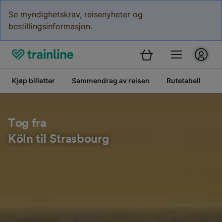
Se myndighetskrav, reisenyheter og
bestillingsinformasjon.
Kjøp billetter
Sammendrag av reisen
Rutetabell
B
Tog fra
Köln til Strasbourg