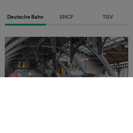
Deutsche Bahn
SNCF
TGV