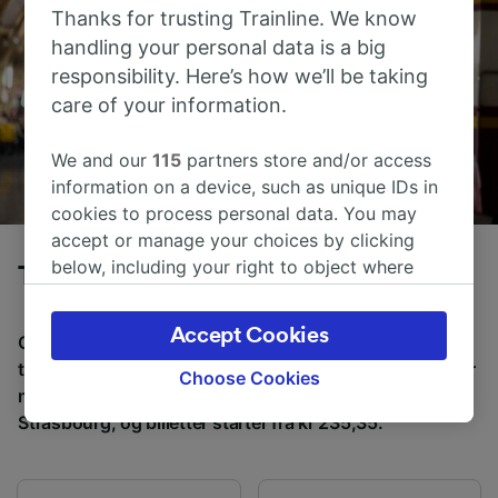
Thanks for trusting Trainline. We know
handling your personal data is a big
responsibility. Here’s how we’ll be taking
care of your information.
We and our
115
partners store and/or access
information on a device, such as unique IDs in
cookies to process personal data. You may
accept or manage your choices by clicking
below, including your right to object where
Tog fra Köln til Strasbourg
legitimate interest is used, or at any time in
the privacy policy page. These choices will be
Accept Cookies
Gjennomsnittlig tid å reise fra Köln til Strasbourg med
signaled to our partners and will not affect
tog er 3 t 46m, over en avstand på rundt 268 km. Det er
browsing data. Your data will not be used for
Choose Cookies
normalt 22 tog per dag som reiser fra Köln til
tracking purposes if you have asked us not to
Strasbourg, og billetter starter fra kr 235,35.
track you.
We and our partners process data to provide:
Use precise geolocation data. Actively scan