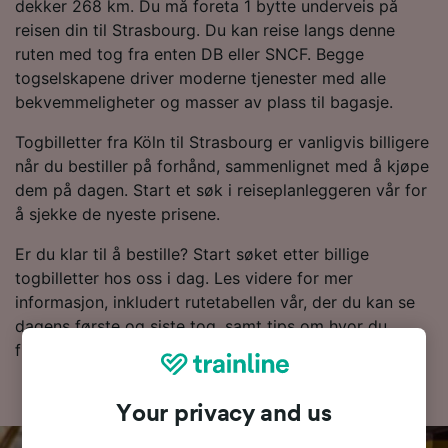
dekker 268 km. Du må foreta 1 bytte underveis på
reisen din til Strasbourg. Du kan reise langs denne
ruten med tog fra enten DB eller SNCF. Begge
togselskapene driver moderne tjenester med alle
bekvemmeligheter og masser av plass til bagasje.
Togbilletter fra Köln til Strasbourg er vanligvis billigere
når du bestiller på forhånd, sammenlignet med å kjøpe
dem på dagen. Start et søk i reiseplanleggeren vår for
å sjekke de nyeste prisene.
Er du klar til å bestille? Start søket etter billige
togbilletter hos oss i dag. Les videre for mer
informasjon, inkludert rutetabellen vår, der du kan se
dagens første og siste tog, samt tips om hvor du
finner togbilletter til en lav pris.
Your privacy and us