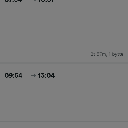
07:54
10:51
2t 57m
,
1 bytte
09:54
13:04