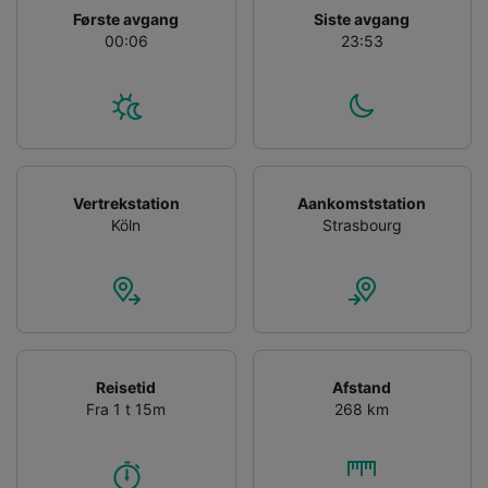
device characteristics for identification. Store
Første avgang
Siste avgang
and/or access information on a device.
00:06
23:53
Personalised advertising and content,
advertising and content measurement,
audience research and services development.
List of Partners
Vertrekstation
Aankomststation
Köln
Strasbourg
Reisetid
Afstand
Fra 1 t 15m
268 km