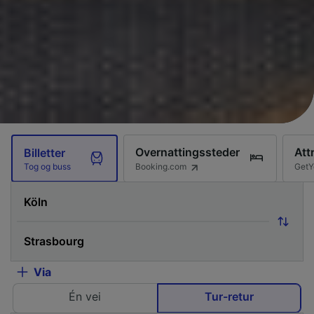
Overnattingssteder
Att
Billetter
Booking.com
GetY
Tog og buss
Via
Én vei
Tur-retur