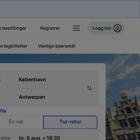
 bestillinger
Registrer
Logg inn
ge togbilletter
Vanlige spørsmål
a
Via
Én vei
Tur-retur
reise