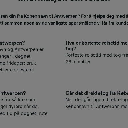
eisen din fra København til Antwerpen? For å hjelpe deg med å
att sammen noen av de vanligste spørsmålene vi får fra kund
 Antwerpen?
Hva er korteste reisetid
tog?
avn og Antwerpen er
Korteste reisetid med tog fr
anger i døgnet.
26 minutter.
ge fridager; bruk
etter en bestemt
 Antwerpen?
Går det direktetog fra Kø
e fra så lite som
Nei, det går ingen direktetog
egel dyrere når de
København til Antwerpen med
ed tid på døgnet, rute