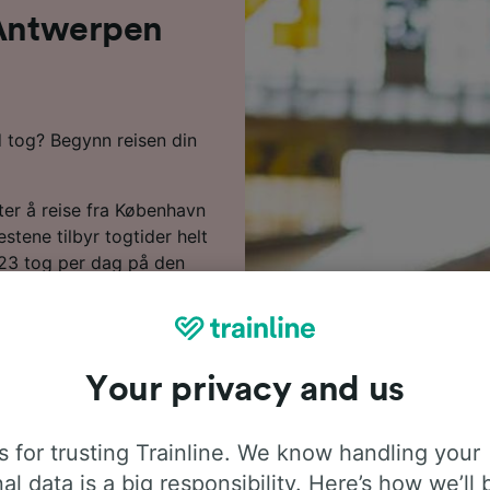
 Antwerpen
d tog? Begynn reisen din
ter å reise fra København
stene tilbyr togtider helt
s 23 tog per dag på den
sjonene. Du må foreta 3
år direkte tog langs
a et tog med DB eller NS
ene tilbyr moderne,
Your privacy and us
 et blunk.
dene markerer vi de
 for trusting Trainline. We know handling your
erpen i reiseplanleggeren
al data is a big responsibility. Here’s how we’ll 
ettene dine, desto mer