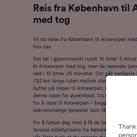
Reis fra København til
med tog
Vil du reise fra København til Antwerpen me
hos oss.
Det tar i gjennomsnitt rundt 16 timer 3 minut
til Antwerpen med tog, men de raskeste tjene
ned i 12 timer 26 minutter. Det går vanligvi
732 km lange ruten mellom disse to destina
bytter på reisen til Antwerpen, da det ikke g
denne ruten for øyeblikket. Du kan velge å t
for å reise til Antwerpen – begge togselskap
bekvemmelige tjenester som får deg frem på
For å hjelpe deg med å få de beste togtilbu
Thanks
laveste billettprisene fra København til Antw
person
vår. Bare husk at du snarere du bestiller bill