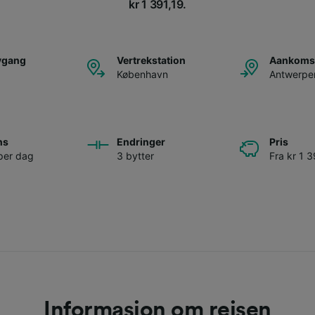
kr 1 391,19.
avgang
Vertrekstation
Aankomst
København
Antwerpe
ns
Endringer
Pris
per dag
3 bytter
Fra kr 1 3
Informasjon om reisen