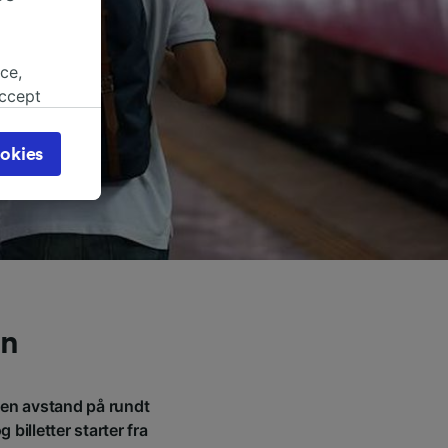
ce,
accept
object
cy page.
okies
browsing
 asked
for
alised
dience
en
r en avstand på rundt
billetter starter fra