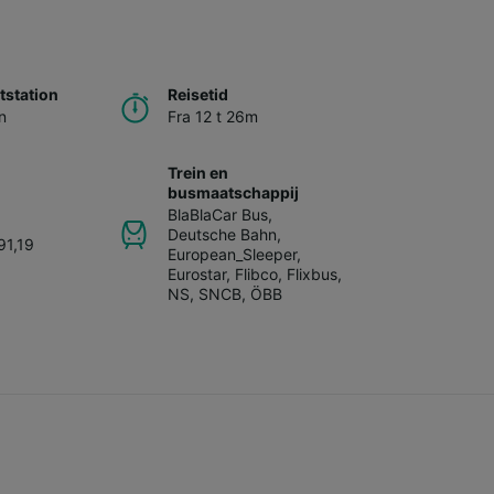
station
Reisetid
n
Fra 12 t 26m
Trein en
busmaatschappij
BlaBlaCar Bus
,
Deutsche Bahn
,
91,19
European_Sleeper
,
Eurostar
,
Flibco
,
Flixbus
,
NS
,
SNCB
,
ÖBB