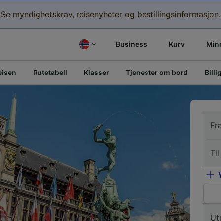
Se myndighetskrav, reisenyheter og bestillingsinformasjon.
Business
Kurv
Mine
eisen
Rutetabell
Klasser
Tjenester om bord
Billi
Fr
Til
Ut