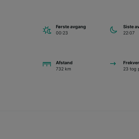
Første avgang
Siste 
00:23
22:07
Afstand
Frekve
732 km
23 tog 