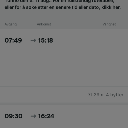
Torino den ti. 11 aug.. For en fullstendig rutetabell,
eller for å søke etter en senere tid eller dato,
klikk her
.
Avgang
Ankomst
Varighet
07:49
15:18
7t 29m
,
4 bytter
09:30
16:24