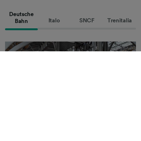
Deutsche
Italo
SNCF
Trenitalia
Bahn