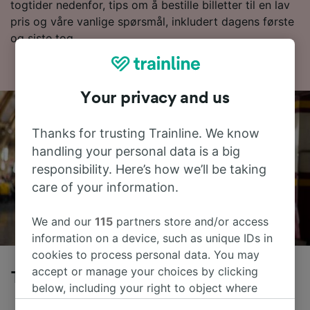
togtider nedenfor, tips om å bestille billetter til en lav
pris og våre vanlige spørsmål, inkludert dagens første
og siste tog.
Your privacy and us
Thanks for trusting Trainline. We know
handling your personal data is a big
responsibility. Here’s how we’ll be taking
care of your information.
We and our
115
partners store and/or access
information on a device, such as unique IDs in
cookies to process personal data. You may
accept or manage your choices by clicking
Tog fra Innsbruck Hbf til Torino
below, including your right to object where
legitimate interest is used, or at any time in