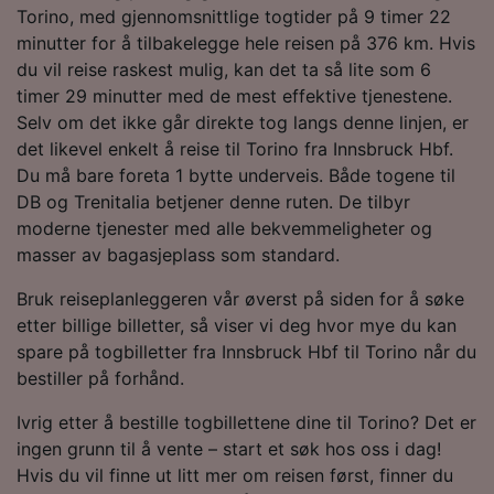
Torino, med gjennomsnittlige togtider på 9 timer 22
minutter for å tilbakelegge hele reisen på 376 km. Hvis
du vil reise raskest mulig, kan det ta så lite som 6
timer 29 minutter med de mest effektive tjenestene.
Selv om det ikke går direkte tog langs denne linjen, er
det likevel enkelt å reise til Torino fra Innsbruck Hbf.
Du må bare foreta 1 bytte underveis. Både togene til
DB og Trenitalia betjener denne ruten. De tilbyr
moderne tjenester med alle bekvemmeligheter og
masser av bagasjeplass som standard.
Bruk reiseplanleggeren vår øverst på siden for å søke
etter billige billetter, så viser vi deg hvor mye du kan
spare på togbilletter fra Innsbruck Hbf til Torino når du
bestiller på forhånd.
Ivrig etter å bestille togbillettene dine til Torino? Det er
ingen grunn til å vente – start et søk hos oss i dag!
Hvis du vil finne ut litt mer om reisen først, finner du