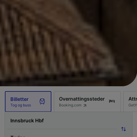
Overnattingssteder
Att
Billetter
Booking.com
GetY
Tog og buss