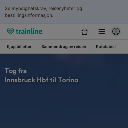
Se myndighetskrav, reisenyheter og
bestillingsinformasjon.
Kjøp billetter
Sammendrag av reisen
Rutetabell
B
Tog fra
Innsbruck Hbf til Torino