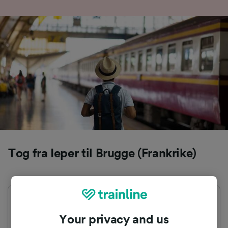
Tog fra Ieper til Brugge (Frankrike)
Første avgang
Siste avgang
05:15
20:15
Your privacy and us