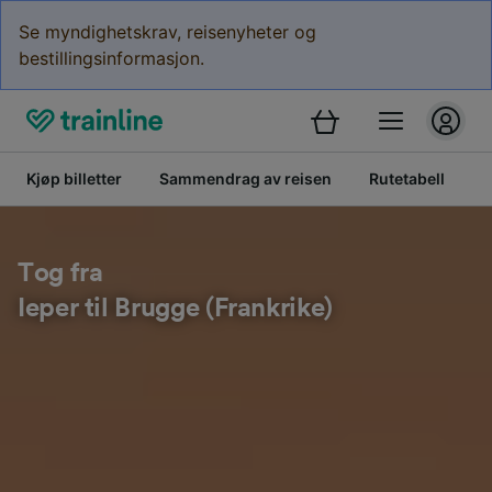
Se myndighetskrav, reisenyheter og
bestillingsinformasjon.
Kjøp billetter
Sammendrag av reisen
Rutetabell
K
Tog fra
Ieper til Brugge (Frankrike)