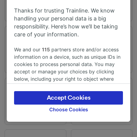
Thanks for trusting Trainline. We know
handling your personal data is a big
responsibility. Here’s how we’ll be taking
care of your information.
Vertrekstation
Aankomststation
Ieper
Brugge (Frankrike)
We and our
115
partners store and/or access
information on a device, such as unique IDs in
cookies to process personal data. You may
accept or manage your choices by clicking
below, including your right to object where
legitimate interest is used, or at any time in
Reisetid
Afstand
the privacy policy page. These choices will be
Fra 7 t 58m
712 km
Accept Cookies
signaled to our partners and will not affect
browsing data. Your data will not be used for
Choose Cookies
tracking purposes if you have asked us not to
track you.
We and our partners process data to provide: