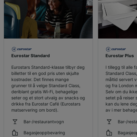
Eurostar Standard
Eurostar Plus
Eurostars Standard-klasse tilbyr deg
I tillegg til alle 
billetter til en god pris uten skjulte
Standard Class, 
kostnader. Det finnes mange
måltid servert ve
grunner til å velge Standard Class,
og fra London m
deriblant gratis Wi-Fi, behagelige
Selv om du ikke
seter og et stort utvalg av snacks og
setet på reiser 
drikke fra Eurostar Café (Eurostars
kan du lene deg
matservering om bord).
av i mer behage
Bar-/restaurantvogn
Bar-/rest
Bagasjeoppbevaring
Bagasjeo