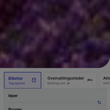
Overnattingssteder
Att
Billetter
Booking.com
GetY
Tog og buss