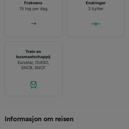
Frekvens
Endringer
Use precise geolocation data. Actively scan
15 tog per dag
3 bytter
device characteristics for identification. Store
and/or access information on a device.
Personalised advertising and content,
advertising and content measurement,
audience research and services development.
List of Partners
Trein en
busmaatschappij
Eurostar
,
OUIGO
,
SNCB
,
SNCF
Informasjon om reisen