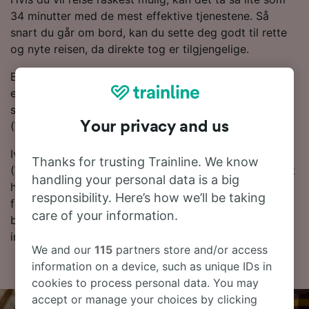
34 minutter med de mest effektive tjenestene. Så
snart du går om bord, kan du sette deg godt til rette
og nyte reisen, da direkte tog er tilgjengelige.
Bruk reiseplanleggeren vår øverst på siden for å søke
etter billige billetter, så viser vi deg hvor mye du kan
spare på togbilletter fra Hamburg til Rotenburg
Your privacy and us
(Wümme) når du bestiller på forhånd.
Ivrig etter å bestille togbillettene dine til Rotenburg
Thanks for trusting Trainline. We know
(Wümme)? Det er ingen grunn til å vente – start et søk
handling your personal data is a big
hos oss i dag! Hvis du vil finne ut litt mer om reisen
responsibility. Here’s how we’ll be taking
først, finner du togtider nedenfor, tips om å bestille
care of your information.
billetter til en lav pris og våre vanlige spørsmål,
inkludert dagens første og siste tog.
We and our
115
partners store and/or access
information on a device, such as unique IDs in
cookies to process personal data. You may
accept or manage your choices by clicking