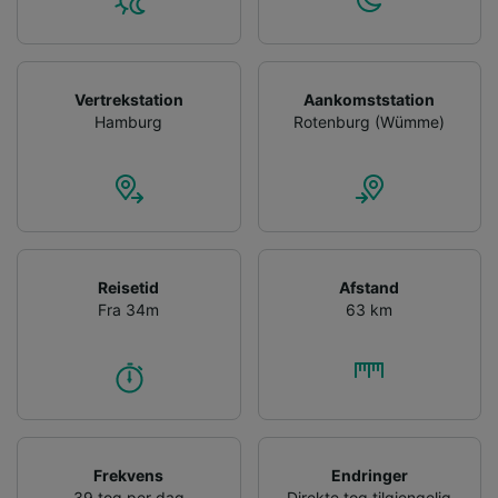
Vertrekstation
Aankomststation
Hamburg
Rotenburg (Wümme)
Reisetid
Afstand
Fra 34m
63 km
Frekvens
Endringer
39 tog per dag
Direkte tog tilgjengelig