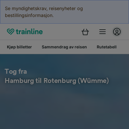
Se myndighetskrav, reisenyheter og
bestillingsinformasjon.
Kjøp billetter
Sammendrag av reisen
Rutetabell
B
Tog fra
Hamburg til Rotenburg (Wümme)