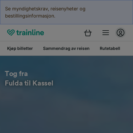
Se myndighetskrav, reisenyheter og
bestillingsinformasjon.
Kjøp billetter
Sammendrag av reisen
Rutetabell
B
Tog fra
Fulda til Kassel