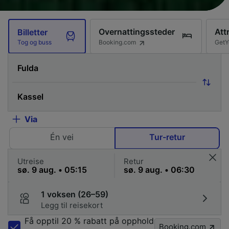
Overnattingssteder
Att
Billetter
Booking.com
GetY
Tog og buss
Via
Én vei
Tur-retur
Utreise
Retur
1 voksen (26–59)
Legg til reisekort
Få opptil 20 % rabatt på opphold
Booking.com