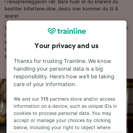
i reiseplanleggeren vår. Bare husk at du snarere du
bestiller billettene dine, desto mer kommer du til å
spare!
Vil du bestille togbilletter nå? Bare start et søk hos oss
i dag. Hvis du vil vite mer om reisen, kan du lese
videre for å se rutetabellene (inkludert dagens første
Your privacy and us
og siste tog), vanlige spørsmål og tips om hvordan du
sikrer deg billetter til en lav pris.
Thanks for trusting Trainline. We know
handling your personal data is a big
responsibility. Here’s how we’ll be taking
care of your information.
We and our
115
partners store and/or access
information on a device, such as unique IDs in
cookies to process personal data. You may
accept or manage your choices by clicking
below, including your right to object where