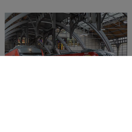
Deutsche Bahn-konsernet eies av den tyske stat og
kontrollerer det meste av jernbanetrafikken i Tyskland
samt i flere grenseregioner rundt landet. Deutsche
Bahn har flere milliarder passasjerreiser i året, og