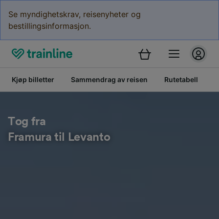
Se myndighetskrav, reisenyheter og
bestillingsinformasjon.
Kjøp billetter
Sammendrag av reisen
Rutetabell
B
Tog fra
Framura til Levanto