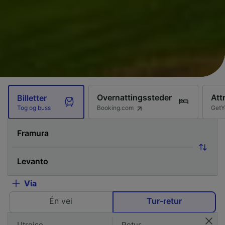
Overnattingssteder
Att
Billetter
Booking.com
GetY
Tog og buss
Via
Én vei
Tur-retur
Utreise
Retur