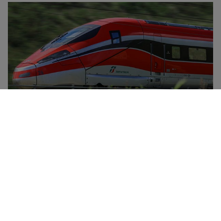
Trenitalia er det nasjonale jernbaneselskapet i Italia, og
har en flåte som omfatter høyhastighetstog
(Frecciarossa, Frecciargento), Frecciabianca-tog,
Intercity-tog, Intercity-nattog og regiontog. Trenitalia
tilbyr rabatter og spesialkampanjer i alle kategorier og