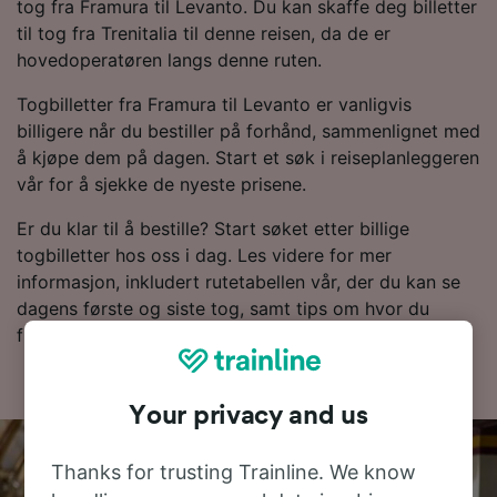
tog fra Framura til Levanto. Du kan skaffe deg billetter
til tog fra Trenitalia til denne reisen, da de er
hovedoperatøren langs denne ruten.
Togbilletter fra Framura til Levanto er vanligvis
billigere når du bestiller på forhånd, sammenlignet med
å kjøpe dem på dagen. Start et søk i reiseplanleggeren
vår for å sjekke de nyeste prisene.
Er du klar til å bestille? Start søket etter billige
togbilletter hos oss i dag. Les videre for mer
informasjon, inkludert rutetabellen vår, der du kan se
dagens første og siste tog, samt tips om hvor du
finner togbilletter til en lav pris.
Your privacy and us
Thanks for trusting Trainline. We know