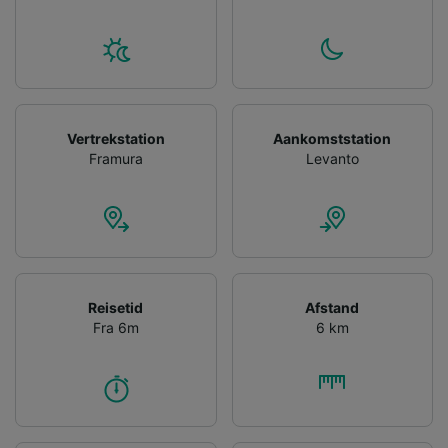
Personalised advertising and content,
advertising and content measurement,
audience research and services development.
List of Partners
Vertrekstation
Aankomststation
Framura
Levanto
Reisetid
Afstand
Fra 6m
6 km