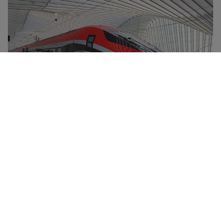
Frecciarossa-hurtigtogene er Trenitalias flaggskip,
med en toppfart på 300 km/t. De utmerker seg med
komfort, topp-moderne design og redusert
miljøbelastning. Alle Frecciarossa-tog har spisevogn,
gratis WiFi og fire billettkategorier – Standard,
Premium (med drikke, velkomstsnacks ved
påstigning), Business (med drikke og snacks og større