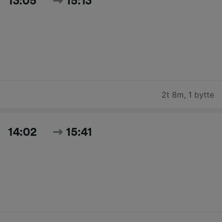
13:05
15:13
2t 8m
,
1 bytte
14:02
15:41