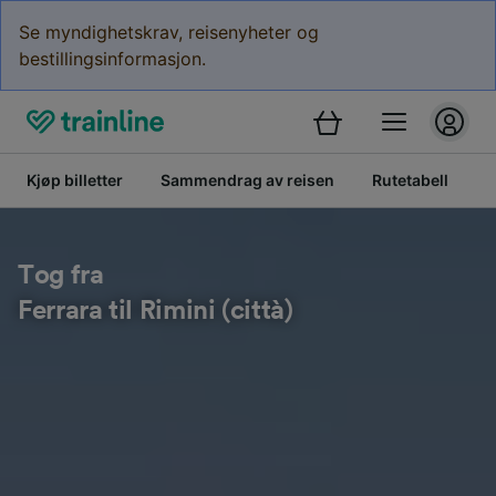
Se myndighetskrav, reisenyheter og
bestillingsinformasjon.
Kjøp billetter
Sammendrag av reisen
Rutetabell
B
Tog fra
Ferrara til Rimini (città)