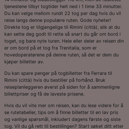
tjenestene tilbyr togtider helt ned i 1 time 33 minutter.
Du kan velge mellom rundt 22 tog per dag hvis du vil
reise langs denne populære ruten. Gode nyheter!
Direkte tog er tilgjengelige til Rimini (città), slik at du
kan sette deg godt til rette så snart du går om bord i
toget, og bare nyte turen. Hele eller deler av reisen din
er om bord på et tog fra Trenitalia, som er
hovedoperatørene på denne ruten, så det er dem du
kjøper billetter av.
Du kan spare penger på togbilletter fra Ferrara til
Rimini (città) hvis du bestiller på forhånd. Bruk
reiseplanleggeren øverst på siden for å sammenligne
billettpriser og få de laveste prisene.
Hvis du vil vite mer om reisen, kan du lese videre for å
se rutetabeller, tips om å finne billetter til en lav pris
og vanlige spørsmål, inkludert dagens første og siste
tog. Vil du gå rett til bestillingen? Start søket ditt etter