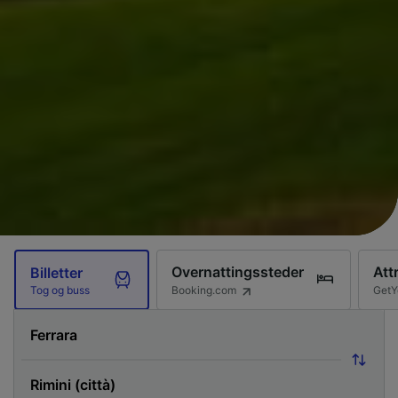
Overnattingssteder
Att
Billetter
Booking.com
GetY
Tog og buss