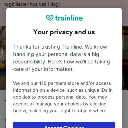
togbilletter hos oss i dag!
Your privacy and us
Thanks for trusting Trainline. We know
handling your personal data is a big
responsibility. Here’s how we’ll be taking
care of your information.
We and our
115
partners store and/or access
information on a device, such as unique IDs in
cookies to process personal data. You may
Tog fra Ferrara til Rimini (città)
accept or manage your choices by clicking
below, including your right to object where
legitimate interest is used, or at any time in
Gjennomsnittlig tid å reise fra Ferrara til Rimini (città)
the privacy policy page. These choices will be
med tog er 2 t 14m, over en avstand på rundt 116 km.