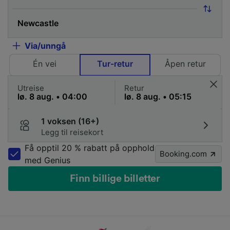
Via/unngå
Én vei
Tur-retur
Åpen retur
Utreise
Retur
1 voksen (16+)
Legg til reisekort
Få opptil 20 % rabatt på opphold
Booking.com
med Genius
Finn billige billetter