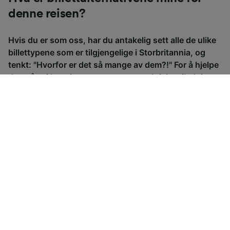
denne reisen?
Hvis du er som oss, har du antakelig sett alle de ulike
billettypene som er tilgjengelige i Storbritannia, og
tenkt: "Hvorfor er det så mange av dem?!" For å hjelpe
deg på vei har vi satt sammen en praktisk veiledning
til de viktigste billettypene i Storbritannia.