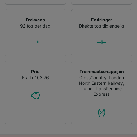
Personalised advertising and content,
advertising and content measurement,
audience research and services development.
Frekvens
Endringer
List of Partners
92 tog per dag
Direkte tog tilgjengelig
Pris
Treinmaatschappijen
Fra kr 103,76
CrossCountry
,
London
North Eastern Railway
,
Lumo
,
TransPennine
Express