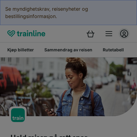
Se myndighetskrav, reisenyheter og
bestillingsinformasjon.
Kjøp billetter
Sammendrag av reisen
Rutetabell
V