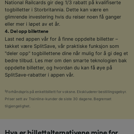
National Railcards gir deg 1/3 rabatt på kvalifiserte
togbilletter i Storbritannia. Dette kan være en
glimrende investering hvis du reiser noen få ganger
eller mer i løpet av et år.
4
.
Del opp billettene
Last ned appen vår for å finne oppdelte billetter –
takket være SplitSave, vår praktiske funksjon som
"deler opp" togbillettene dine når mulig for å gi deg et
bedre tilbud. Les mer om den smarte teknologien bak
oppdelte billetter, og hvordan du kan få øye på
SplitSave-rabatter i appen vår.
§
Forhåndspris på enkeltbillett for voksne. Ekskluderer bestillingsgebyr.
Priser sett av Trainline-kunder de siste 30 dagene. Begrenset
tilgjengelighet.
Hva er billettalternativene mine for