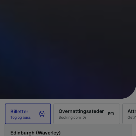
Overnattingssteder
Att
Billetter
Booking.com
GetY
Tog og buss