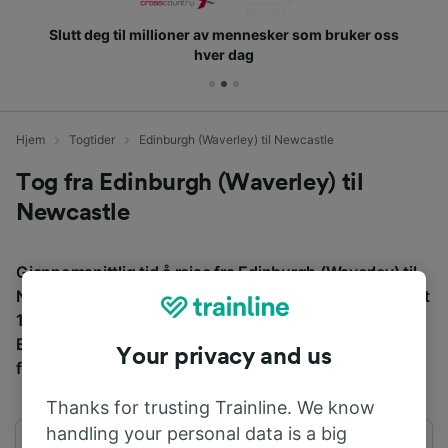
Slutt deg til millioner av mennesker som bruker oss
hver dag
Hjem
Togtider
Edinburgh (Waverley) til Newcastle
Tog fra Edinburgh (Waverley) til
Newcastle
Gjennomsnittlig tid å reise fra Edinburgh (Waverley) til
Newcastle med tog er 1 t 56m, over en avstand på rundt
148 km. Det er normalt 92 tog per dag som reiser fra
Edinburgh (Waverley) til Newcastle, og billetter starter
Your privacy and us
fra kr 103,76.
Thanks for trusting Trainline. We know
handling your personal data is a big