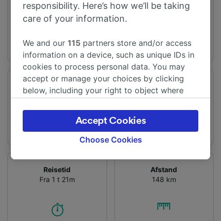
Første avgang
Siste avgang
responsibility. Here’s how we’ll be taking
04:36
22:34
care of your information.
We and our
115
partners store and/or access
information on a device, such as unique IDs in
cookies to process personal data. You may
accept or manage your choices by clicking
Vertrekstation
Aankomststation
below, including your right to object where
Edinburgh (Waverley)
Newcastle
legitimate interest is used, or at any time in
the privacy policy page. These choices will be
Accept Cookies
signaled to our partners and will not affect
browsing data. Your data will not be used for
Choose Cookies
tracking purposes if you have asked us not to
track you.
Reisetid
Afstand
Fra 1 t 21m
148 km
We and our partners process data to provide:
Use precise geolocation data. Actively scan
device characteristics for identification. Store
and/or access information on a device.