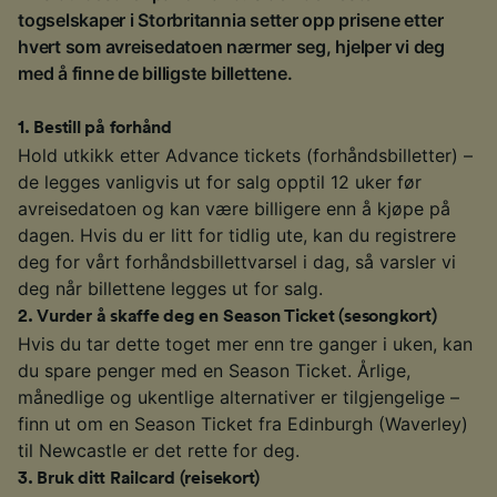
togselskaper i Storbritannia setter opp prisene etter
hvert som avreisedatoen nærmer seg, hjelper vi deg
med å finne de billigste billettene.
1
.
Bestill på forhånd
Hold utkikk etter Advance tickets (forhåndsbilletter) –
de legges vanligvis ut for salg opptil 12 uker før
avreisedatoen og kan være billigere enn å kjøpe på
dagen. Hvis du er litt for tidlig ute, kan du registrere
deg for vårt forhåndsbillettvarsel i dag, så varsler vi
deg når billettene legges ut for salg.
2
.
Vurder å skaffe deg en Season Ticket (sesongkort)
Hvis du tar dette toget mer enn tre ganger i uken, kan
du spare penger med en Season Ticket. Årlige,
månedlige og ukentlige alternativer er tilgjengelige –
finn ut om en Season Ticket fra Edinburgh (Waverley)
til Newcastle er det rette for deg.
3
.
Bruk ditt Railcard (reisekort)