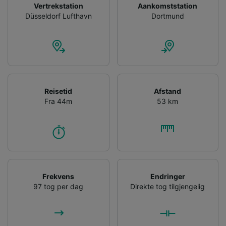
Vertrekstation
Aankomststation
Düsseldorf Lufthavn
Dortmund
List of Partners
Reisetid
Afstand
Fra 44m
53 km
Frekvens
Endringer
97 tog per dag
Direkte tog tilgjengelig