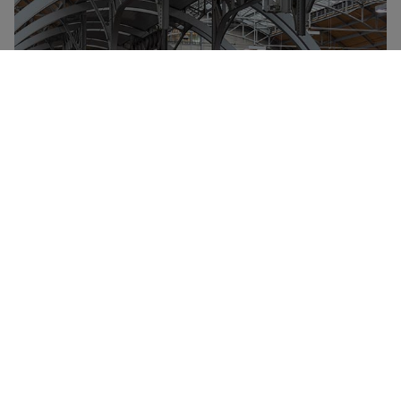
Deutsche Bahn-konsernet eies av den tyske stat og
kontrollerer det meste av jernbanetrafikken i Tyskland
samt i flere grenseregioner rundt landet. Deutsche
Bahn har flere milliarder passasjerreiser i året, og
mange tyske stasjoner betjenes utelukkende av DB-
tog, deriblant ICE, IC og EC-flåten.