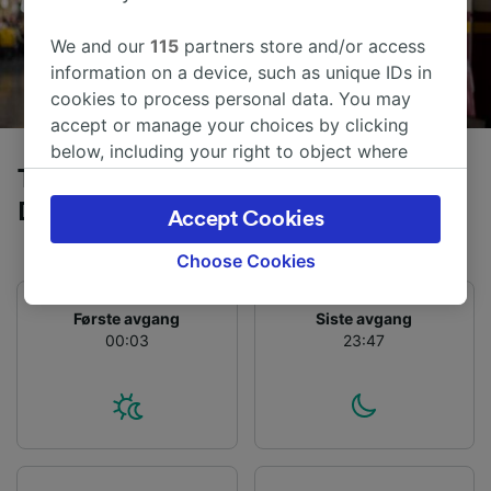
We and our
115
partners store and/or access
information on a device, such as unique IDs in
cookies to process personal data. You may
accept or manage your choices by clicking
below, including your right to object where
Tog fra Düsseldorf Lufthavn til
legitimate interest is used, or at any time in
the privacy policy page. These choices will be
Dortmund
Accept Cookies
signaled to our partners and will not affect
browsing data. Your data will not be used for
Choose Cookies
tracking purposes if you have asked us not to
track you.
Første avgang
Siste avgang
00:03
23:47
We and our partners process data to provide:
Use precise geolocation data. Actively scan
device characteristics for identification. Store
and/or access information on a device.
Personalised advertising and content,
advertising and content measurement,
audience research and services development.