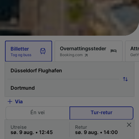
Overnattingssteder
Att
Billetter
Booking.com
GetY
Tog og buss
Via
Én vei
Tur-retur
Utreise
Retur