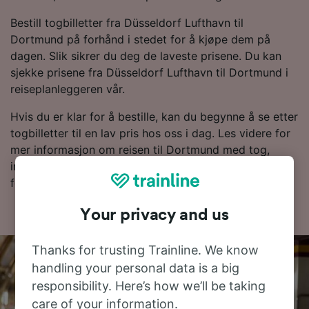
Bestill togbilletter fra Düsseldorf Lufthavn til
Dortmund på forhånd i stedet for å kjøpe dem på
dagen. Slik sikrer du deg de laveste prisene. Du kan
sjekke prisene fra Düsseldorf Lufthavn til Dortmund i
reiseplanleggeren vår.
Hvis du er klar for å bestille, kan du begynne å se etter
togbilletter til en lav pris hos oss i dag. Les videre for
mer informasjon om reisen til Dortmund med tog,
inkludert rutetabellen vår, hvor du kan se dagens
første og siste tog.
Your privacy and us
Thanks for trusting Trainline. We know
handling your personal data is a big
responsibility. Here’s how we’ll be taking
care of your information.