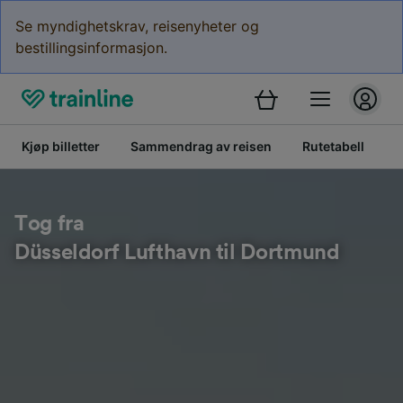
Se myndighetskrav, reisenyheter og
bestillingsinformasjon.
Kjøp billetter
Sammendrag av reisen
Rutetabell
B
Tog fra
Düsseldorf Lufthavn til Dortmund