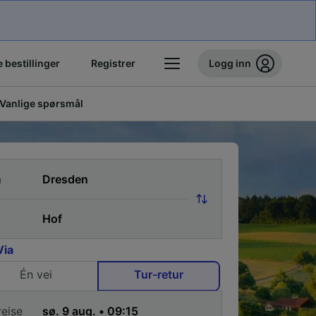
 bestillinger
Registrer
Logg inn
Vanlige spørsmål
a
Via
Én vei
Tur-retur
reise