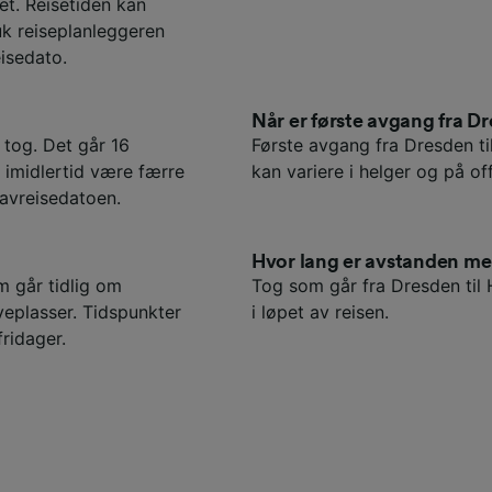
t. Reisetiden kan
uk reiseplanleggeren
isedato.
Når er første avgang fra Dr
 tog. Det går 16
Første avgang fra Dresden ti
n imidlertid være færre
kan variere i helger og på off
 avreisedatoen.
Hvor lang er avstanden m
m går tidlig om
Tog som går fra Dresden til 
eplasser. Tidspunkter
i løpet av reisen.
fridager.