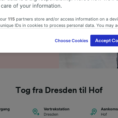
 care of your information.
f? Det er ingen grunn til å
l finne ut litt mer om
 our
115
partners store and/or access information on a devi
om å bestille billetter til
 unique IDs in cookies to process personal data. You may 
rt dagens første og siste
ge your choices by clicking below, including your right to 
gitimate interest is used, or at any time in the privacy poli
Choose Cookies
Accept Co
oices will be signaled to our partners and will not affect 
our data will not be used for tracking purposes if you have
o track you.
our partners process data to provide:
ise geolocation data. Actively scan device characteristics 
cation. Store and/or access information on a device. Person
sing and content, advertising and content measurement, au
Tog fra Dresden til Hof
h and services development.
Partners
avgang
Vertrekstation
Aankomst
Dresden
Hof