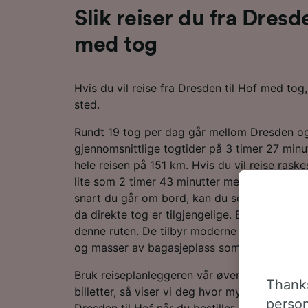
Slik reiser du fra Dresd
med tog
Hvis du vil reise fra Dresden til Hof med tog,
sted.
Rundt 19 tog per dag går mellom Dresden o
gjennomsnittlige togtider på 3 timer 27 minut
hele reisen på 151 km. Hvis du vil reise raske
lite som 2 timer 43 minutter med de mest eff
snart du går om bord, kan du sette deg godt t
da direkte tog er tilgjengelige. Både togene 
denne ruten. De tilbyr moderne tjenester me
og masser av bagasjeplass som standard.
Bruk reiseplanleggeren vår øverst på siden fo
Thanks
billetter, så viser vi deg hvor mye du kan spa
person
Dresden til Hof når du bestiller på forhånd.