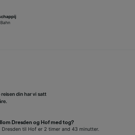
chappij
 Bahn
reisen din har vi satt
åre.
mellom Dresden og Hof med tog?
 Dresden til Hof er 2 timer and 43 minutter.