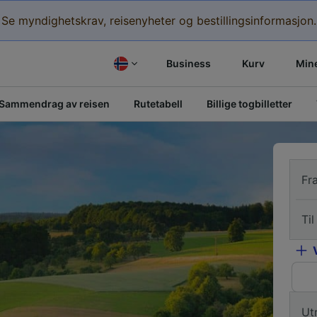
Se myndighetskrav, reisenyheter og bestillingsinformasjon.
Business
Kurv
Mine
Sammendrag av reisen
Rutetabell
Billige togbilletter
Fr
Til
Ut