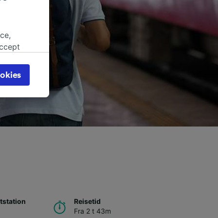
ce,
accept
object
cy page.
okies
browsing
 asked
for
alised
dience
station
Reisetid
Fra 2 t 43m