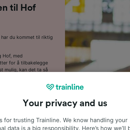
en til Hof
 har du kommet til riktig
g Hof, med
ter for å tilbakelegge
st mulig, kan det ta så
ektive tjenestene. Så
il rette og nyte reisen,
til DB og ICE betjener
d alle bekvemmeligheter
Your privacy and us
r å søke etter billige
 for trusting Trainline. We know handling your
re på togbilletter fra
al data is a big responsibility. Here’s how we’ll 