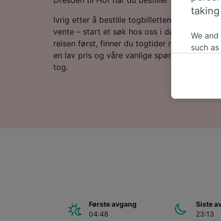
taking
Ivrig etter å bestille togbillettene dine til Ho
vente – start et søk hos oss i dag! Hvis du vi
We and
reisen først, finner du togtider nedenfor, tips 
such as
en lav pris og våre vanlige spørsmål, inklude
or mana
tog.
where le
These ch
data. Y
us not t
We and 
Use prec
identifi
adverti
researc
List of 
Første avgang
Siste 
04:48
23:13