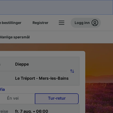
 bestillinger
Registrer
Logg inn
Vanlige spørsmål
a
Via
Én vei
Tur-retur
reise