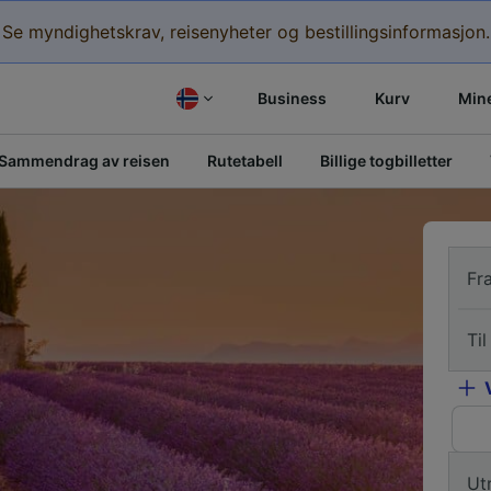
Se myndighetskrav, reisenyheter og bestillingsinformasjon.
Business
Kurv
Mine
Sammendrag av reisen
Rutetabell
Billige togbilletter
Fr
Til
Ut