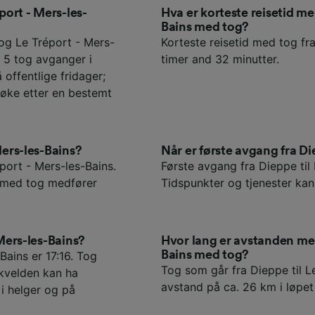
port - Mers-les-
Hva er korteste reisetid m
Bains med tog?
og Le Tréport - Mers-
Korteste reisetid med tog fra
t 5 tog avganger i
timer and 32 minutter.
offentlige fridager;
søke etter en bestemt
Mers-les-Bains?
Når er første avgang fra Di
éport - Mers-les-Bains.
Første avgang fra Dieppe til 
s med tog medfører
Tidspunkter og tjenester kan 
 Mers-les-Bains?
Hvor lang er avstanden mel
Bains med tog?
Bains er 17:16. Tog
Tog som går fra Dieppe til L
kvelden kan ha
avstand på ca. 26 km i løpet 
 i helger og på