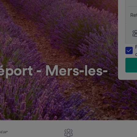
Re
éport - Mers-les-