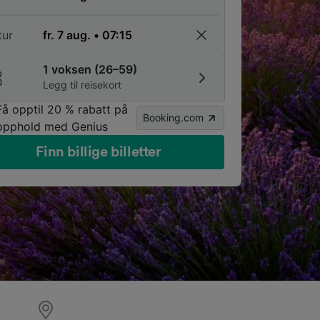
tur
1 voksen (26–59)
Legg til reisekort
Få opptil 20 % rabatt på
Booking.com
opphold med Genius
Finn billige billetter