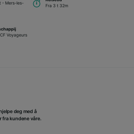
t - Mers-les-
Fra 3 t 32m
chappij
CF Voyageurs
 hjelpe deg med å
r fra kundene våre.