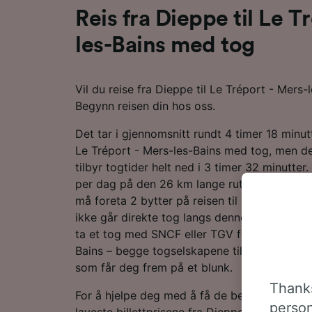
Reis fra Dieppe til Le T
les-Bains med tog
Vil du reise fra Dieppe til Le Tréport - Mers
Begynn reisen din hos oss.
Det tar i gjennomsnitt rundt 4 timer 18 minutt
Le Tréport - Mers-les-Bains med tog, men de
tilbyr togtider helt ned i 3 timer 32 minutter
per dag på den 26 km lange ruten mellom di
må foreta 2 bytter på reisen til Le Tréport -
ikke går direkte tog langs denne ruten for ø
ta et tog med SNCF eller TGV for å reise til 
Bains – begge togselskapene tilbyr moderne
som får deg frem på et blunk.
Thanks
For å hjelpe deg med å få de beste togtilbu
person
laveste billettprisene fra Dieppe til Le Trépor