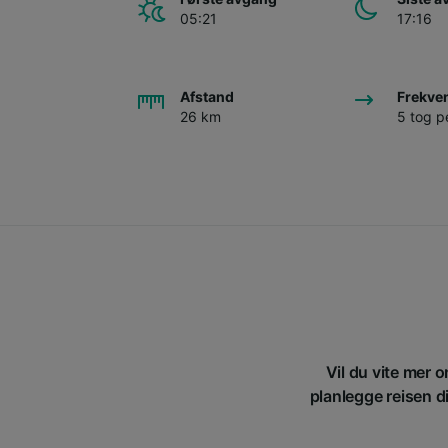
05:21
17:16
Afstand
Frekve
26 km
5 tog p
Vil du vite mer 
planlegge reisen d