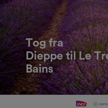
Tog fra
Dieppe til Le Tr
Bains