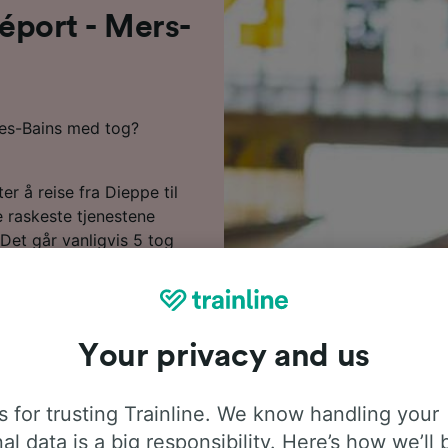
réport - Mers-
-les-Bains med tog?
er å reise fra Dieppe til
 raskeste tjenestene
. Det går vanligvis 5 tog
sse to destinasjonene. Du
 Mers-les-Bains, da det
yeblikket. Du kan velge å
Le Tréport - Mers-les-
Your privacy and us
, bekvemmelige tjenester
 for trusting Trainline. We know handling your
dene markerer vi de
al data is a big responsibility. Here’s how we’ll 
t - Mers-les-Bains i