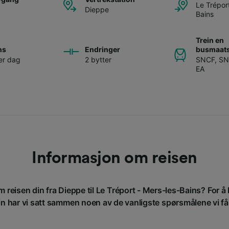
Le Trépor
Dieppe
Bains
Trein en
ns
Endringer
busmaats
er dag
2 bytter
SNCF
,
SN
EA
Informasjon om reisen
om reisen din fra Dieppe til Le Tréport - Mers-les-Bains? For å
in har vi satt sammen noen av de vanligste spørsmålene vi få