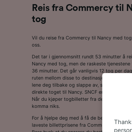
Reis fra Commercy til
tog
Vil du reise fra Commercy til Nancy med tog
oss.
Det tar i gjennomsnitt rundt 53 minutter å re
Nancy med tog, men de raskeste tjenestene ti
36 minutter. Det går vanligvis 12 tog per d
ruten mellom disse to destinasjonene. Så sn
lene deg tilbake og slappe av, siden du slip
direkte toget til Nancy. SNCF er hovedopera
Når du kjøper togbilletter fra dem, får de de
komma niks.
For å hjelpe deg med å få de beste togtilbu
Thanks
laveste billettprisene fra Commercy til Nancy
person
Bare husk at du snarere du bestiller billette