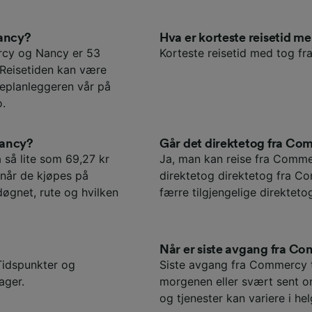
Nancy?
Hva er korteste reisetid
rcy og Nancy er 53
Korteste reisetid med tog fr
 Reisetiden kan være
iseplanleggeren vår på
o.
Nancy?
Går det direktetog fra Co
 så lite som 69,27 kr
Ja, man kan reise fra Commer
 når de kjøpes på
direktetog direktetog fra Co
døgnet, rute og hvilken
færre tilgjengelige direktet
Når er siste avgang fra C
Tidspunkter og
Siste avgang fra Commercy ti
ager.
morgenen eller svært sent o
og tjenester kan variere i hel