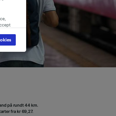
ce,
accept
object
cy page.
okies
browsing
 asked
for
alised
dience
tand på rundt 44 km.
arter fra kr 69,27.