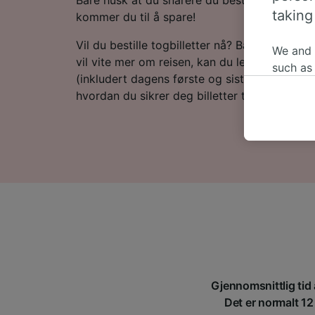
taking
kommer du til å spare!
Vil du bestille togbilletter nå? Bare start et 
We and
vil vite mer om reisen, kan du lese videre for
such as
(inkludert dagens første og siste tog), vanl
or mana
hvordan du sikrer deg billetter til en lav pris.
where le
These ch
data. Y
us not t
We and 
Use prec
identifi
adverti
researc
List of 
Gjennomsnittlig tid
Det er normalt 12 