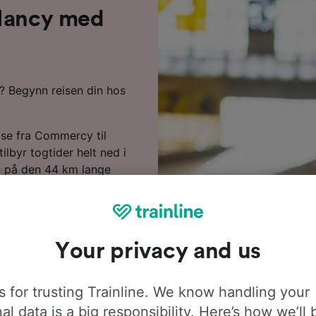
 Nancy med
? Begynn reisen din hos
ise fra Commercy til
lbyr togtider helt ned i
ag på den 44 km lange
art du er om bord, kan du
per bytter med dette
tørene langs denne ruten.
g frem til Nancy på null
Your privacy and us
dene markerer vi de
 for trusting Trainline. We know handling your
 i reiseplanleggeren vår.
al data is a big responsibility. Here’s how we’ll 
ne dine, desto mer