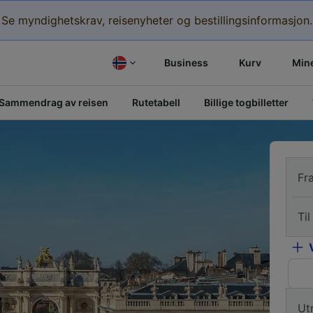
Se myndighetskrav, reisenyheter og bestillingsinformasjon.
Business
Kurv
Mine
Sammendrag av reisen
Rutetabell
Billige togbilletter
Fr
Til
Ut