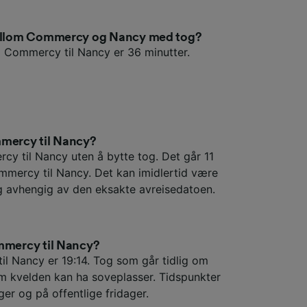
 mellom Commercy og Nancy med tog?
a Commercy til Nancy er 36 minutter.
mmercy til Nancy?
cy til Nancy uten å bytte tog. Det går 11
mmercy til Nancy. Det kan imidlertid være
og avhengig av den eksakte avreisedatoen.
ommercy til Nancy?
l Nancy er 19:14. Tog som går tidlig om
m kvelden kan ha soveplasser. Tidspunkter
ger og på offentlige fridager.