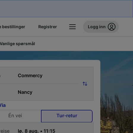
 bestillinger
Registrer
Logg inn
Vanlige spørsmål
a
Via
Én vei
Tur-retur
reise