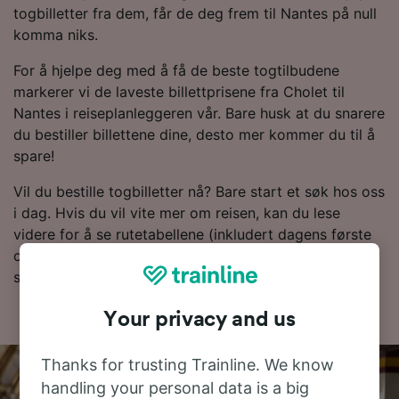
togbilletter fra dem, får de deg frem til Nantes på null
komma niks.
For å hjelpe deg med å få de beste togtilbudene
markerer vi de laveste billettprisene fra Cholet til
Nantes i reiseplanleggeren vår. Bare husk at du snarere
du bestiller billettene dine, desto mer kommer du til å
spare!
Vil du bestille togbilletter nå? Bare start et søk hos oss
i dag. Hvis du vil vite mer om reisen, kan du lese
videre for å se rutetabellene (inkludert dagens første
og siste tog), vanlige spørsmål og tips om hvordan du
sikrer deg billetter til en lav pris.
Your privacy and us
Thanks for trusting Trainline. We know
handling your personal data is a big