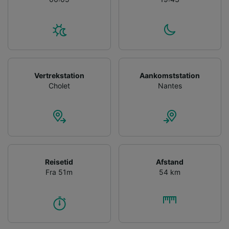
Personalised advertising and content,
advertising and content measurement,
audience research and services development.
List of Partners
Vertrekstation
Aankomststation
Cholet
Nantes
Reisetid
Afstand
Fra 51m
54 km