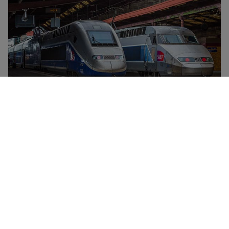
SNCF er det nasjonale franske togselskapet. Det
betjener alle innenlandstog og -ruter i Frankrike, samt
internasjonale reiser til Spania og Tyskland. Tre ulike
typer innenlandstog kjører under SNCF-fanen – TGV
(høyhastighets-, fullservice-tog som knytter sammen
de franske storbyene), Intercités (vanligvis flere
stoppesteder, men med alle bekvemmeligheter) og
TER (regiontog med grunnleggende fasiliteter).