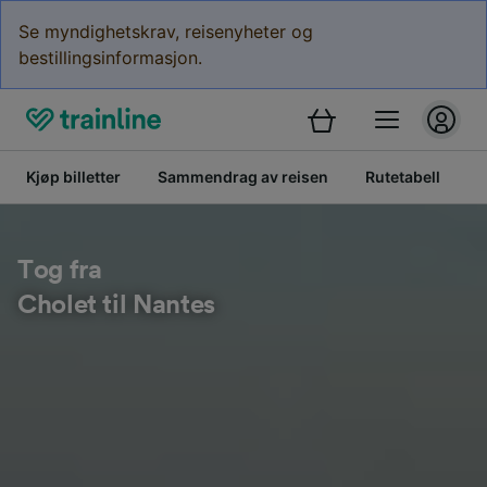
Se myndighetskrav, reisenyheter og
bestillingsinformasjon.
Kjøp billetter
Sammendrag av reisen
Rutetabell
B
Tog fra
Cholet til Nantes