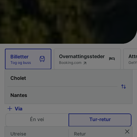
Overnattingssteder
Att
Billetter
Booking.com
GetY
Tog og buss
Via
Én vei
Tur-retur
Utreise
Retur