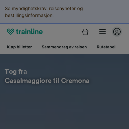
Se myndighetskrav, reisenyheter og
bestillingsinformasjon.
Kjøp billetter
Sammendrag av reisen
Rutetabell
B
Tog fra
Casalmaggiore til Cremona