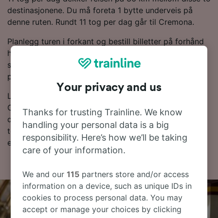
destinasjonene. Du må foreta 1 bytte underveis på
denne ruten. Rundt 11 tog per dag går til Cremona.
Planlegg turen i forkant og bestill billetter på forhånd
hvis du vil sikre deg de laveste prisene. Bare start et
søk i reiseplanleggeren vår for å se de nyeste prisene
på tog fra Casalmaggiore til Cremona.
Your privacy and us
Les videre for mer informasjon om togreisen til
Cremona, inkludert vanlige spørsmål, rutetabeller med
Thanks for trusting Trainline. We know
de første og siste togene og tips om å bestille
handling your personal data is a big
togbilletter til en lav pris. Hvis du er klar til å bestille,
responsibility. Here’s how we’ll be taking
er det bare å starte billettsøket ditt hos oss.
care of your information.
We and our
115
partners store and/or access
information on a device, such as unique IDs in
cookies to process personal data. You may
accept or manage your choices by clicking