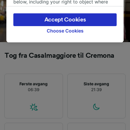
below, including your right to object where
legitimate interest is used, or at any time in
the privacy policy page. These choices will be
Accept Cookies
signaled to our partners and will not affect
browsing data. Your data will not be used for
Choose Cookies
tracking purposes if you have asked us not to
track you.
Tog fra Casalmaggiore til Cremona
We and our partners process data to provide:
Use precise geolocation data. Actively scan
device characteristics for identification. Store
and/or access information on a device.
Personalised advertising and content,
Første avgang
Siste avgang
advertising and content measurement,
06:39
21:39
audience research and services development.
List of Partners