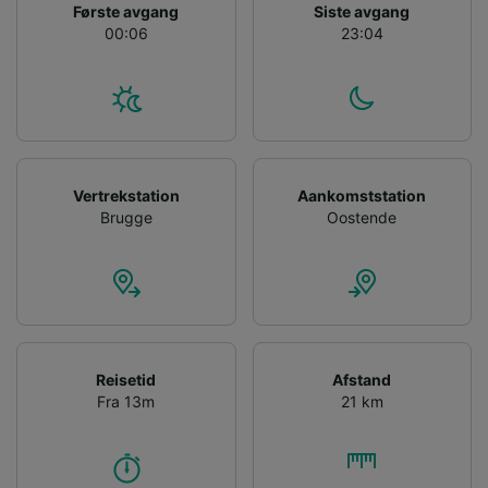
Første avgang
Siste avgang
device characteristics for identification. Store
00:06
23:04
and/or access information on a device.
Personalised advertising and content,
advertising and content measurement,
audience research and services development.
List of Partners
Vertrekstation
Aankomststation
Brugge
Oostende
Reisetid
Afstand
Fra 13m
21 km