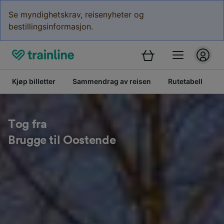
Se myndighetskrav, reisenyheter og
bestillingsinformasjon.
Kjøp billetter
Sammendrag av reisen
Rutetabell
B
Tog fra
Brugge til Oostende