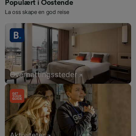
Populært i Oostende
La oss skape en god reise
Overnattingssteder
Aktiviteter