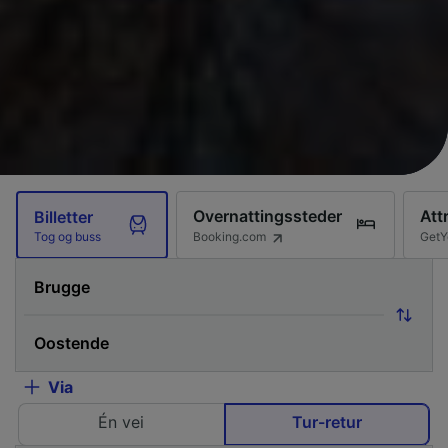
Overnattingssteder
Att
Billetter
Booking.com
GetY
Tog og buss
Via
Én vei
Tur-retur