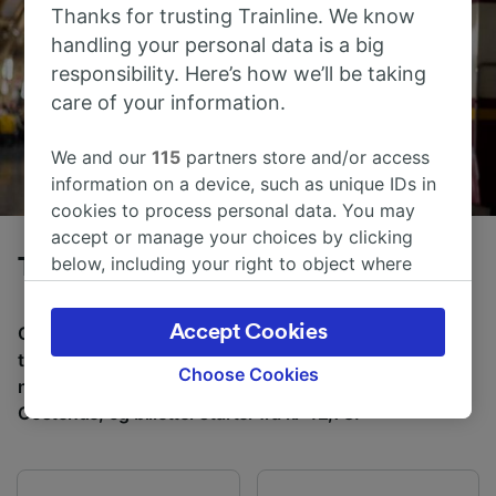
Thanks for trusting Trainline. We know
handling your personal data is a big
responsibility. Here’s how we’ll be taking
care of your information.
We and our
115
partners store and/or access
information on a device, such as unique IDs in
cookies to process personal data. You may
accept or manage your choices by clicking
below, including your right to object where
Tog fra Brugge til Oostende
legitimate interest is used, or at any time in
the privacy policy page. These choices will be
Accept Cookies
Gjennomsnittlig tid å reise fra Brugge til Oostende med
signaled to our partners and will not affect
tog er 13m, over en avstand på rundt 21 km. Det er
browsing data. Your data will not be used for
Choose Cookies
normalt 70 tog per dag som reiser fra Brugge til
tracking purposes if you have asked us not to
Oostende, og billetter starter fra kr 42,73.
track you.
We and our partners process data to provide:
Use precise geolocation data. Actively scan