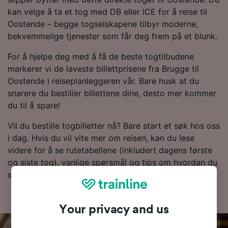
kan velge å ta et tog med DB eller ICE for å reise til
Oostende – begge togselskapene tilbyr moderne,
bekvemmelige tjenester som får deg frem på et blunk.
For å hjelpe deg med å få de beste togtilbudene
markerer vi de laveste billettprisene fra Brugge til
Oostende i reiseplanleggeren vår. Bare husk at du
snarere du bestiller billettene dine, desto mer kommer
du til å spare!
Vil du bestille togbilletter nå? Bare start et søk hos oss
i dag. Hvis du vil vite mer om reisen, kan du lese
videre for å se rutetabellene (inkludert dagens første
og siste tog), vanlige spørsmål og tips om hvordan du
sikrer deg billetter til en lav pris.
Your privacy and us