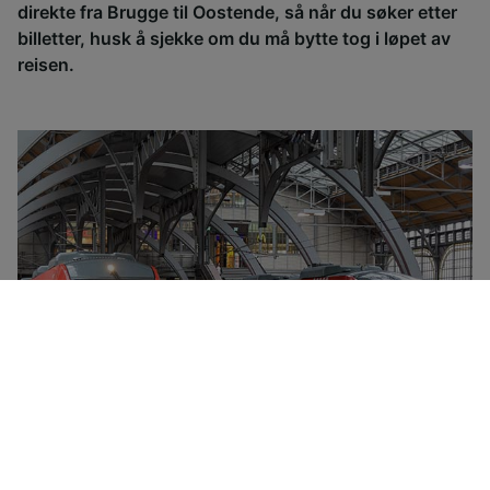
direkte fra Brugge til Oostende, så når du søker etter
billetter, husk å sjekke om du må bytte tog i løpet av
reisen.
Deutsche Bahn-konsernet eies av den tyske stat og