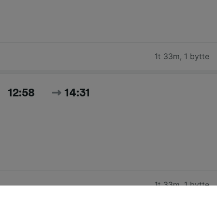
1t 33m
,
1 bytte
12:58
14:31
1t 33m
,
1 bytte
Søk etter alle dagens tider og priser