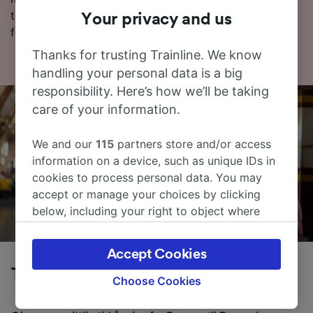
tog, inkludert rutetabellen vår, hvor du kan se dagens
Your privacy and us
første og siste tog.
Thanks for trusting Trainline. We know
handling your personal data is a big
responsibility. Here’s how we’ll be taking
care of your information.
We and our
115
partners store and/or access
information on a device, such as unique IDs in
cookies to process personal data. You may
accept or manage your choices by clicking
below, including your right to object where
legitimate interest is used, or at any time in
the privacy policy page. These choices will be
Accept Cookies
signaled to our partners and will not affect
Tog fra Brugge til Brussel Lufthavn
browsing data. Your data will not be used for
Choose Cookies
tracking purposes if you have asked us not to
track you.