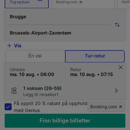
Booking.com
GetY
Tog og buss
Via
Én vei
Tur-retur
Utreise
Retur
1 voksen (26–59)
Legg til reisekort
Få opptil 20 % rabatt på opphold
Booking.com
med Genius
Finn billige billetter