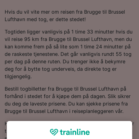
Hvis du vil vite mer om reisen fra Brugge til Brussel
Lufthavn med tog, er dette stedet!
Togtiden ligger vanligvis på 1 time 33 minutter hvis du
vil reise 95 km fra Brugge til Brussel Lufthavn, men du
kan komme frem på så lite som 1 time 24 minutter på
de raskeste tjenestene. Det går vanligvis rundt 55 tog
per dag på denne ruten. Du trenger ikke å bekymre
deg for å bytte tog underveis, da direkte tog er
tilgjengelig.
Bestill togbilletter fra Brugge til Brussel Lufthavn på
forhånd i stedet for å kjøpe dem på dagen. Slik sikrer
du deg de laveste prisene. Du kan sjekke prisene fra
Brugge til Brussel Lufthavn i reiseplanleggeren vår.
Hvis du er klar for å bestille, kan du begynne å se etter
togbilletter til en lav pris hos oss i dag. Les videre for
mer informasjon om reisen til Brussel Lufthavn med