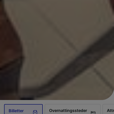
Overnattingssteder
Att
Billetter