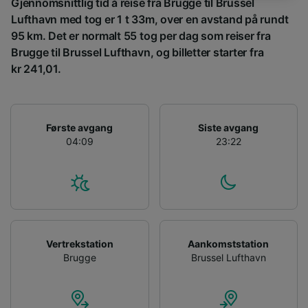
Gjennomsnittlig tid å reise fra Brugge til Brussel
Lufthavn med tog er 1 t 33m, over en avstand på rundt
We and our partners process data to provide:
95 km. Det er normalt 55 tog per dag som reiser fra
Use precise geolocation data. Actively scan
Brugge til Brussel Lufthavn, og billetter starter fra
device characteristics for identification. Store
and/or access information on a device.
kr 241,01.
Personalised advertising and content,
advertising and content measurement,
audience research and services development.
Første avgang
Siste avgang
List of Partners
04:09
23:22
Vertrekstation
Aankomststation
Brugge
Brussel Lufthavn