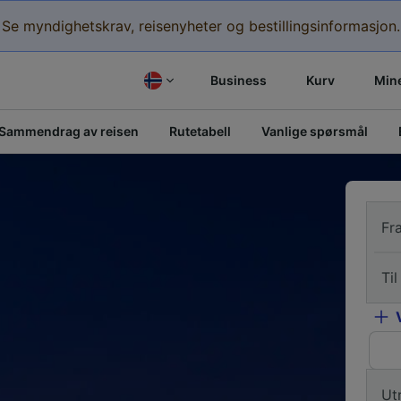
Se myndighetskrav, reisenyheter og bestillingsinformasjon.
Business
Kurv
Mine
Sammendrag av reisen
Rutetabell
Vanlige spørsmål
Fr
Til
Ut