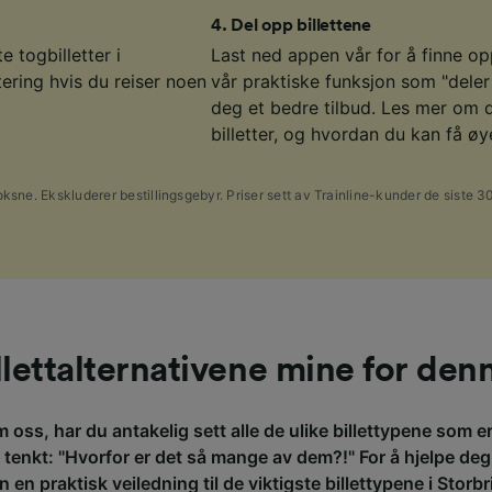
4
.
Del opp billettene
e togbilletter i
Last ned appen vår for å finne opp
ering hvis du reiser noen
vår praktiske funksjon som "deler 
deg et bedre tilbud. Les mer om 
billetter, og hvordan du kan få øy
oksne. Ekskluderer bestillingsgebyr. Priser sett av Trainline-kunder de siste 3
llettalternativene mine for den
 oss, har du antakelig sett alle de ulike billettypene som er 
 tenkt: "Hvorfor er det så mange av dem?!" For å hjelpe deg 
en praktisk veiledning til de viktigste billettypene i Storbr