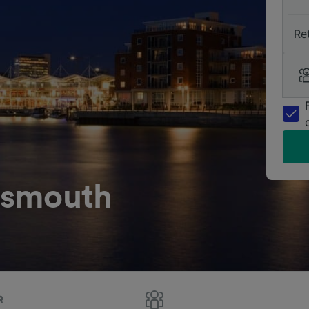
Re
rtsmouth