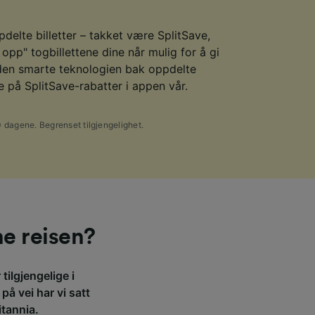
delte billetter – takket være SplitSave,
opp" togbillettene dine når mulig for å gi
den smarte teknologien bak oppdelte
e på SplitSave-rabatter i appen vår.
0 dagene. Begrenset tilgjengelighet.
ne reisen?
tilgjengelige i
på vei har vi satt
itannia.