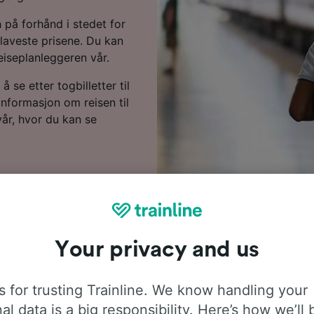
h på forhånd i stedet for
laveste prisene. Du kan
reiseplanleggeren vår.
å se etter togbilletter til
informasjon om reisen til
år, hvor du kan se
Your privacy and us
Informasjon om reisen
 for trusting Trainline. We know handling your
al data is a big responsibility. Here’s how we’ll 