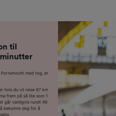
n til
 minutter
il Portsmouth med tog, er
er hvis du vil reise 67 km
me frem på så lite som 1
et går vanligvis rundt 49
 å bekymre deg for å
gelig.