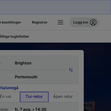
 bestillinger
Registrer
Logg inn
Billige togbilletter
a
Via/unngå
Én vei
Tur-retur
Åpen retur
reise