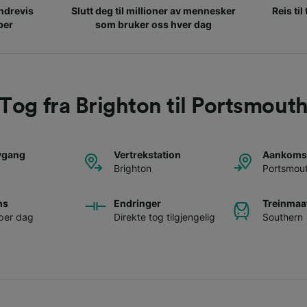
ndrevis
Slutt deg til millioner av mennesker
Reis til
per
som bruker oss hver dag
Tog fra Brighton til Portsmout
avgang
Vertrekstation
Aankomst
Brighton
Portsmou
ns
Endringer
Treinmaa
per dag
Direkte tog tilgjengelig
Southern