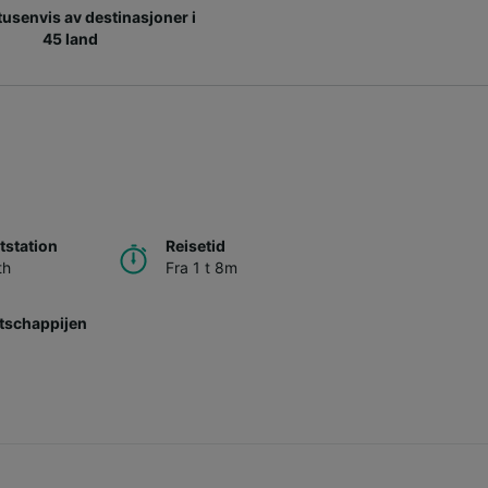
 tusenvis av destinasjoner i
45 land
h
station
Reisetid
th
Fra 1 t 8m
tschappijen