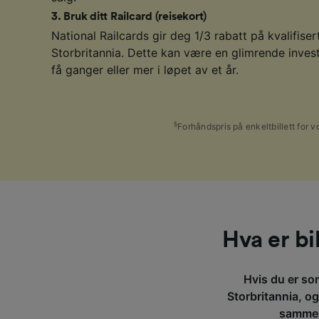
3
.
Bruk ditt Railcard (reisekort)
National Railcards gir deg 1/3 rabatt på kvalifisert
Storbritannia. Dette kan være en glimrende invest
få ganger eller mer i løpet av et år.
§
Forhåndspris på enkeltbillett for v
Hva er bi
Hvis du er som
Storbritannia, og
sammen 