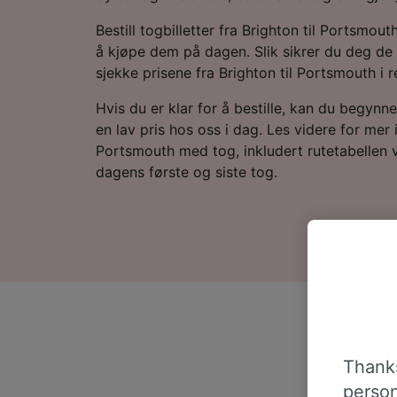
Bestill togbilletter fra Brighton til Portsmout
å kjøpe dem på dagen. Slik sikrer du deg de 
sjekke prisene fra Brighton til Portsmouth i 
Hvis du er klar for å bestille, kan du begynne 
en lav pris hos oss i dag. Les videre for mer 
Portsmouth med tog, inkludert rutetabellen v
dagens første og siste tog.
Thanks
person