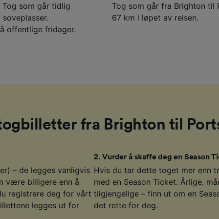
. Tog som går tidlig
Tog som går fra Brighton til
 soveplasser.
67 km i løpet av reisen.
å offentlige fridager.
 togbilletter fra Brighton til Po
2
.
Vurder å skaffe deg en Season Ti
er) – de legges vanligvis
Hvis du tar dette toget mer enn t
n være billigere enn å
med en Season Ticket. Årlige, mån
du registrere deg for vårt
tilgjengelige – finn ut om en Seas
illettene legges ut for
det rette for deg.