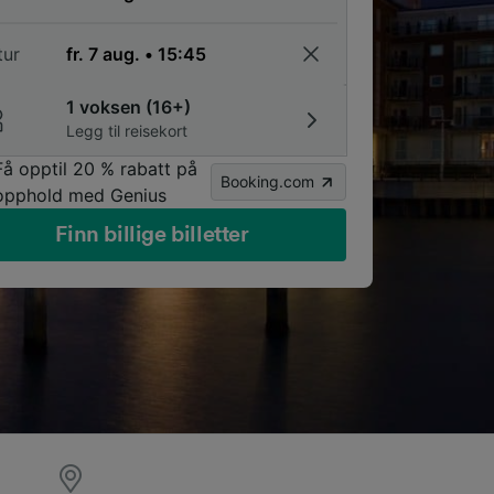
tur
1 voksen (16+)
Legg til reisekort
Få opptil 20 % rabatt på
Booking.com
opphold med Genius
Finn billige billetter