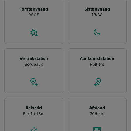
Use precise geolocation data. Actively scan
Første avgang
Siste avgang
device characteristics for identification. Store
05:18
18:38
and/or access information on a device.
Personalised advertising and content,
advertising and content measurement,
audience research and services development.
List of Partners
Vertrekstation
Aankomststation
Bordeaux
Poitiers
Reisetid
Afstand
Fra 1 t 18m
206 km