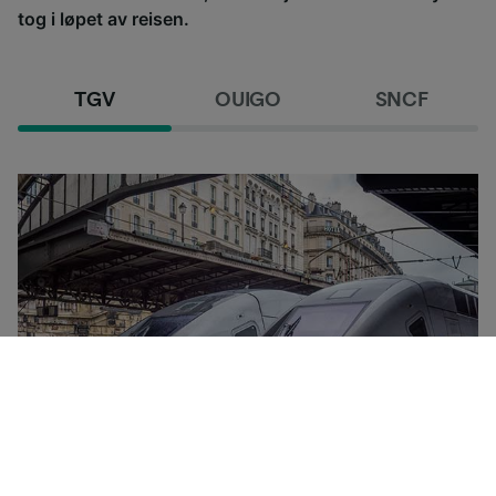
tog i løpet av reisen.
TGV
OUIGO
SNCF