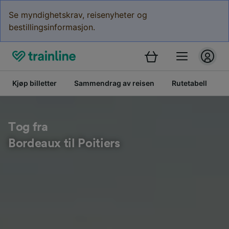
Se myndighetskrav, reisenyheter og
bestillingsinformasjon.
Kjøp billetter
Sammendrag av reisen
Rutetabell
B
Tog fra
Bordeaux til Poitiers