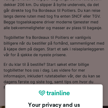
dekker 206 km. Du slipper å bytte underveis, da det
går direkte tog fra Bordeaux til Poitiers. Du kan reise
langs denne ruten med tog fra enten SNCF eller TGV.
Begge togselskapene driver moderne tjenester med
alle bekvemmeligheter og masser av plass til bagasje.
Togbilletter fra Bordeaux til Poitiers er vanligvis
billigere når du bestiller på forhånd, sammenlignet med
å kjøpe dem på dagen. Start et søk i reiseplanleggeren
vår for å sjekke de nyeste prisene.
Er du klar til å bestille? Start søket etter billige
togbilletter hos oss i dag. Les videre for mer
informasjon, inkludert rutetabellen vår, der du kan se
dagens første og siste tog, samt tips om hvor du
finner togbilletter til en lav pris.
Your privacy and us