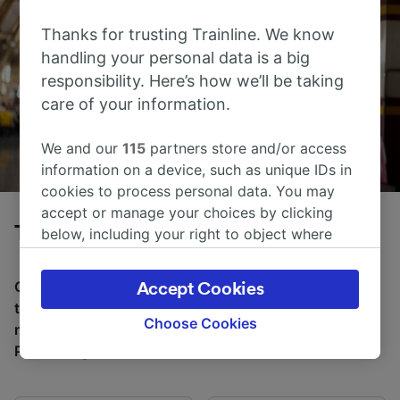
Thanks for trusting Trainline. We know
handling your personal data is a big
responsibility. Here’s how we’ll be taking
care of your information.
We and our
115
partners store and/or access
information on a device, such as unique IDs in
cookies to process personal data. You may
accept or manage your choices by clicking
Tog fra Bordeaux til Poitiers
below, including your right to object where
legitimate interest is used, or at any time in
the privacy policy page. These choices will be
Gjennomsnittlig tid å reise fra Bordeaux til Poitiers med
Accept Cookies
signaled to our partners and will not affect
tog er 1 t 36m, over en avstand på rundt 206 km. Det er
browsing data. Your data will not be used for
Choose Cookies
normalt 11 tog per dag som reiser fra Bordeaux til
tracking purposes if you have asked us not to
Poitiers, og billetter starter fra kr 115,46.
track you.
We and our partners process data to provide: