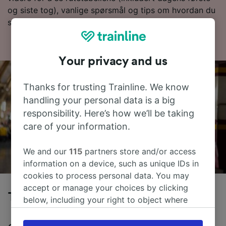
og siste tog), vanlige spørsmål og tips om hvordan du
sikrer deg billetter til en lav pris.
Your privacy and us
Thanks for trusting Trainline. We know
handling your personal data is a big
responsibility. Here’s how we’ll be taking
care of your information.
We and our
115
partners store and/or access
information on a device, such as unique IDs in
cookies to process personal data. You may
accept or manage your choices by clicking
Tog fra Bordeaux til Montpellier
below, including your right to object where
legitimate interest is used, or at any time in
the privacy policy page. These choices will be