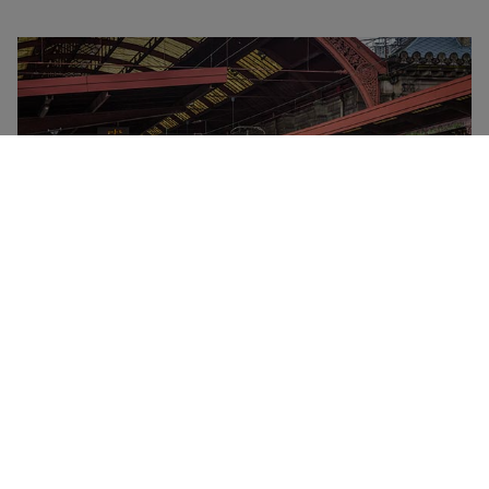
SNCF er det nasjonale franske togselskapet. Det
betjener alle innenlandstog og -ruter i Frankrike, samt
internasjonale reiser til Spania og Tyskland. Tre ulike
typer innenlandstog kjører under SNCF-fanen – TGV