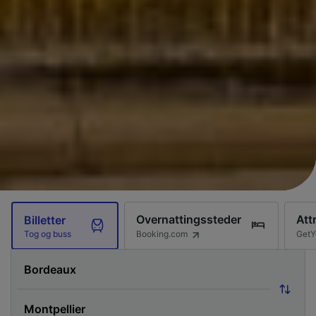
Overnattingssteder
Att
Billetter
Booking.com
GetY
Tog og buss