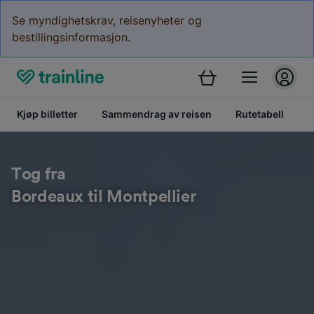
Se myndighetskrav, reisenyheter og
bestillingsinformasjon.
Kjøp billetter
Sammendrag av reisen
Rutetabell
B
Tog fra
Bordeaux til Montpellier