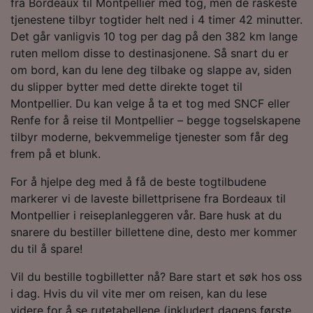
fra Bordeaux til Montpellier med tog, men de raskeste
tjenestene tilbyr togtider helt ned i 4 timer 42 minutter.
Det går vanligvis 10 tog per dag på den 382 km lange
ruten mellom disse to destinasjonene. Så snart du er
om bord, kan du lene deg tilbake og slappe av, siden
du slipper bytter med dette direkte toget til
Montpellier. Du kan velge å ta et tog med SNCF eller
Renfe for å reise til Montpellier – begge togselskapene
tilbyr moderne, bekvemmelige tjenester som får deg
frem på et blunk.
For å hjelpe deg med å få de beste togtilbudene
markerer vi de laveste billettprisene fra Bordeaux til
Montpellier i reiseplanleggeren vår. Bare husk at du
snarere du bestiller billettene dine, desto mer kommer
du til å spare!
Vil du bestille togbilletter nå? Bare start et søk hos oss
i dag. Hvis du vil vite mer om reisen, kan du lese
videre for å se rutetabellene (inkludert dagens første