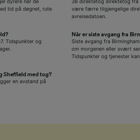
gel dyrere når de
38 direktetog direktetog fra 
ed tid på døgnet, rute
være færre tilgjengelige dir
avreisedatoen.
eld?
Når er siste avgang fra Bir
37. Tidspunkter og
Siste avgang fra Birmingham t
ager.
om morgenen eller svært sen
Tidspunkter og tjenester kan 
 Sheffield med tog?
legger en avstand på