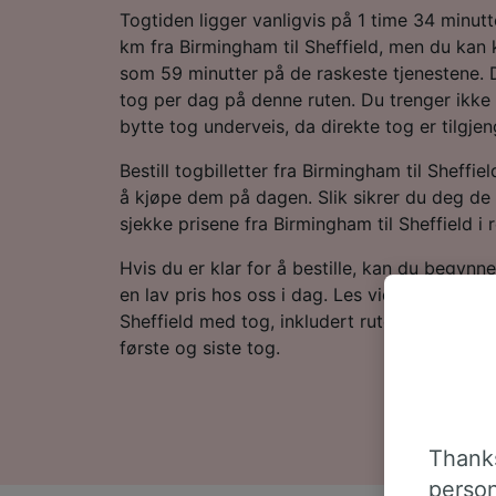
Togtiden ligger vanligvis på 1 time 34 minutte
km fra Birmingham til Sheffield, men du kan
som 59 minutter på de raskeste tjenestene. D
tog per dag på denne ruten. Du trenger ikke
bytte tog underveis, da direkte tog er tilgjen
Bestill togbilletter fra Birmingham til Sheffie
å kjøpe dem på dagen. Slik sikrer du deg de 
sjekke prisene fra Birmingham til Sheffield i 
Hvis du er klar for å bestille, kan du begynne 
en lav pris hos oss i dag. Les videre for mer 
Sheffield med tog, inkludert rutetabellen vå
første og siste tog.
Thanks
person