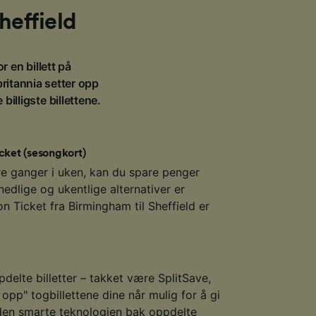
Sheffield
or en billett på
britannia setter opp
illigste billettene.
cket (sesongkort)
re ganger i uken, kan du spare penger
edlige og ukentlige alternativer er
on Ticket fra Birmingham til Sheffield er
delte billetter – takket være SplitSave,
opp" togbillettene dine når mulig for å gi
den smarte teknologien bak oppdelte