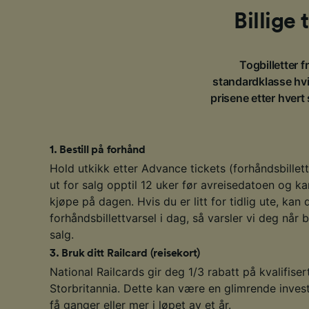
Billige 
Togbilletter fr
standardklasse hvis
prisene etter hvert
1
.
Bestill på forhånd
Hold utkikk etter Advance tickets (forhåndsbillett
ut for salg opptil 12 uker før avreisedatoen og ka
kjøpe på dagen. Hvis du er litt for tidlig ute, kan 
forhåndsbillettvarsel i dag, så varsler vi deg når b
salg.
3
.
Bruk ditt Railcard (reisekort)
National Railcards gir deg 1/3 rabatt på kvalifisert
Storbritannia. Dette kan være en glimrende invest
få ganger eller mer i løpet av et år.