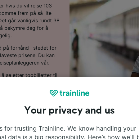
r hvis du vil reise 103
 komme frem på så lite
et går vanligvis rundt 38
 å bekymre deg for å
gelig.
ld på forhånd i stedet for
laveste prisene. Du kan
reiseplanleggeren vår.
å se etter togbilletter til
informasjon om reisen til
r, hvor du kan se dagens
Your privacy and us
 for trusting Trainline. We know handling your
al data is a big responsibility. Here’s how we’ll 