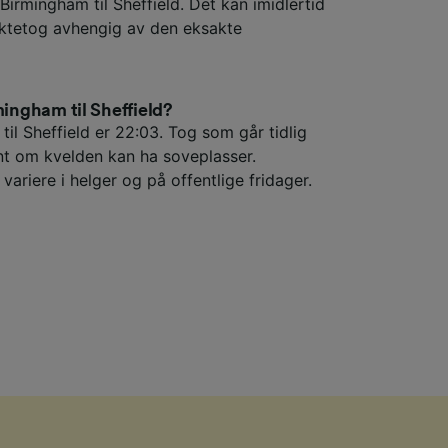
Birmingham til Sheffield. Det kan imidlertid
ektetog avhengig av den eksakte
mingham til Sheffield?
il Sheffield er 22:03. Tog som går tidlig
t om kvelden kan ha soveplasser.
variere i helger og på offentlige fridager.