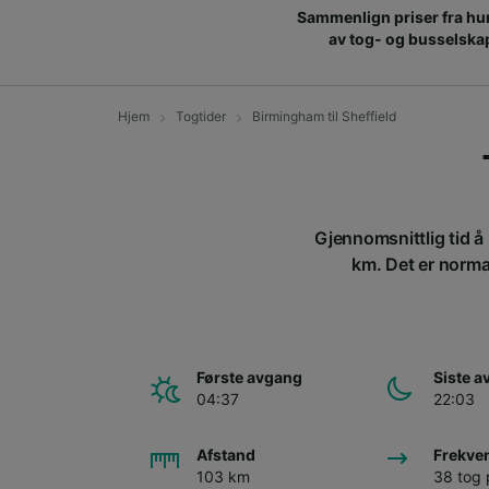
Sammenlign priser fra hu
av tog- og busselska
Hjem
Togtider
Birmingham til Sheffield
Gjennomsnittlig tid å
km. Det er normal
Første avgang
Siste 
04:37
22:03
Afstand
Frekve
103 km
38 tog 