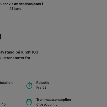
 tusenvis av destinasjoner i
45 land
d
n avstand på rundt 103
letter starter fra
station
Reisetid
Fra 59m
Treinmaatschappijen
0,40
CrossCountry