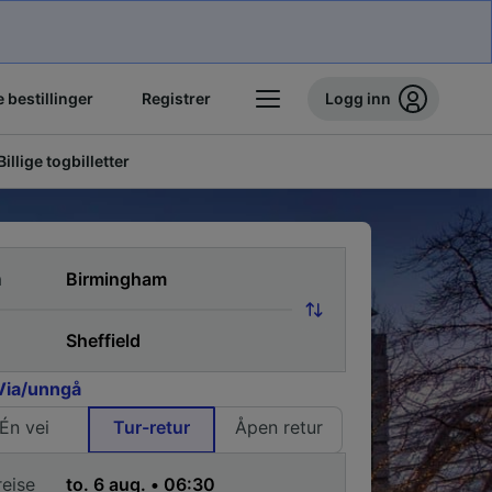
 bestillinger
Registrer
Logg inn
Billige togbilletter
a
Via/unngå
Én vei
Tur-retur
Åpen retur
reise