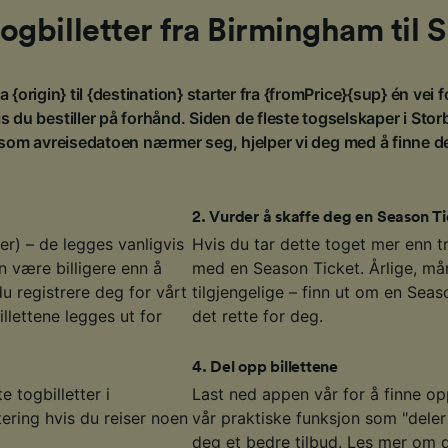
togbilletter fra Birmingham til 
a {origin} til {destination} starter fra {fromPrice}{sup} én vei f
 du bestiller på forhånd. Siden de fleste togselskaper i Stor
 som avreisedatoen nærmer seg, hjelper vi deg med å finne de b
2
.
Vurder å skaffe deg en Season Ti
er) – de legges vanligvis
Hvis du tar dette toget mer enn t
n være billigere enn å
med en Season Ticket. Årlige, mån
du registrere deg for vårt
tilgjengelige – finn ut om en Seas
illettene legges ut for
det rette for deg.
4
.
Del opp billettene
e togbilletter i
Last ned appen vår for å finne opp
ering hvis du reiser noen
vår praktiske funksjon som "deler 
deg et bedre tilbud. Les mer om 