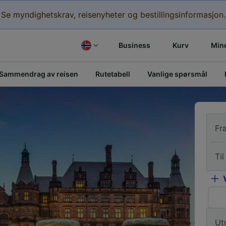
Se myndighetskrav, reisenyheter og bestillingsinformasjon.
Business
Kurv
Mine
Sammendrag av reisen
Rutetabell
Vanlige spørsmål
Fr
Til
Ut