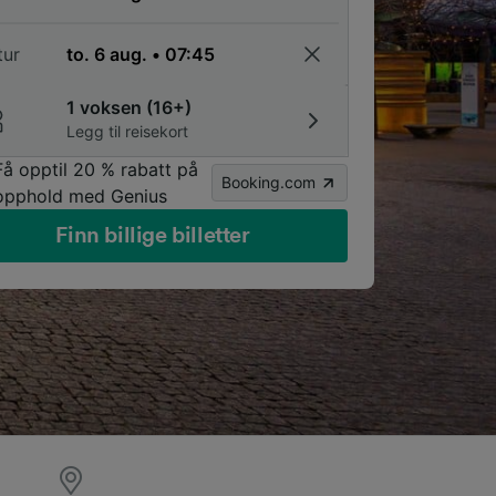
tur
1 voksen (16+)
Legg til reisekort
Få opptil 20 % rabatt på
Booking.com
opphold med Genius
Finn billige billetter