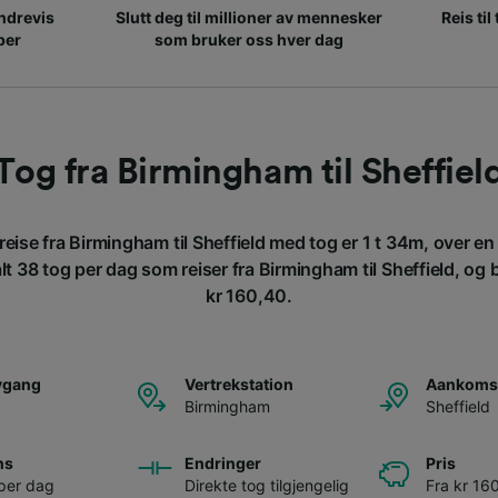
ndrevis
Slutt deg til millioner av mennesker
Reis til
per
som bruker oss hver dag
Tog fra Birmingham til Sheffiel
 reise fra Birmingham til Sheffield med tog er 1 t 34m, over e
t 38 tog per dag som reiser fra Birmingham til Sheffield, og bil
kr 160,40.
avgang
Vertrekstation
Aankomst
Birmingham
Sheffield
ns
Endringer
Pris
per dag
Direkte tog tilgjengelig
Fra kr 16