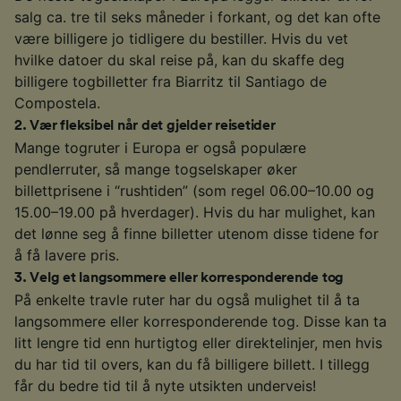
salg ca. tre til seks måneder i forkant, og det kan ofte
være billigere jo tidligere du bestiller. Hvis du vet
hvilke datoer du skal reise på, kan du skaffe deg
billigere togbilletter fra Biarritz til Santiago de
Compostela.
2
.
Vær fleksibel når det gjelder reisetider
Mange togruter i Europa er også populære
pendlerruter, så mange togselskaper øker
billettprisene i “rushtiden” (som regel 06.00–10.00 og
15.00–19.00 på hverdager). Hvis du har mulighet, kan
det lønne seg å finne billetter utenom disse tidene for
å få lavere pris.
3
.
Velg et langsommere eller korresponderende tog
På enkelte travle ruter har du også mulighet til å ta
langsommere eller korresponderende tog. Disse kan ta
litt lengre tid enn hurtigtog eller direktelinjer, men hvis
du har tid til overs, kan du få billigere billett. I tillegg
får du bedre tid til å nyte utsikten underveis!