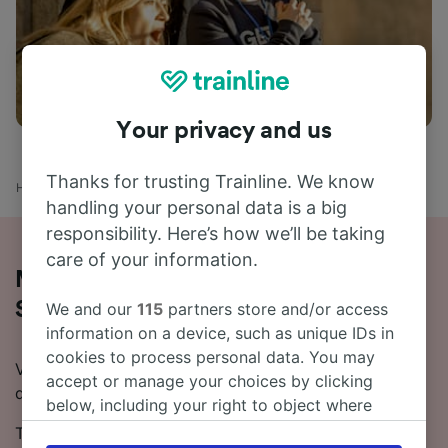
Aktiviteter
Your privacy and us
Thanks for trusting Trainline. We know
Hjem
Togtider
Biarritz til Santiago de Compostela
handling your personal data is a big
responsibility. Here’s how we’ll be taking
care of your information.
Mer om reisen med tog fra Biarritz til
Santiago de Compostela
We and our
115
partners store and/or access
information on a device, such as unique IDs in
cookies to process personal data. You may
Vil du finne ut mer om å ta tog fra Biarritz til Santiago
accept or manage your choices by clicking
de Compostela? Dette er stedet.
below, including your right to object where
legitimate interest is used, or at any time in
Toget fra Biarritz til Santiago de Compostela tar