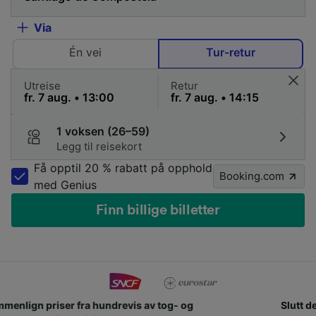
Via
Én vei
Tur-retur
Utreise
Retur
1 voksen (26–59)
Legg til reisekort
Få opptil 20 % rabatt på opphold
Booking.com
med Genius
Finn billige billetter
Slutt deg til millioner av mennesker som bruker oss