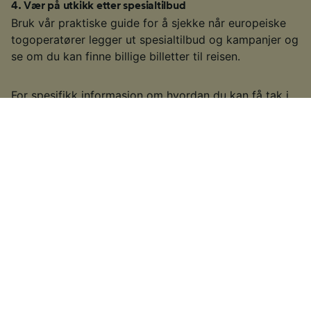
4
.
Vær på utkikk etter spesialtilbud
Bruk vår praktiske guide for å sjekke når europeiske
togoperatører legger ut spesialtilbud og kampanjer og
se om du kan finne billige billetter til reisen.
For spesifikk informasjon om hvordan du kan få tak i
billige billetter, se oversikten over europeiske
togbilletter.
§
Enkelte togselskaper tilbyr ikke Advance-billettyper eller prisavslag
ved tidlige bestillinger. I sjeldne tilfeller kan togselskaper velge å legge
ut spesialtilbud nærmere datoen for siste-liten-billetter. Dette kommer
an på det enkelte togselskapet du skal reise med.
Ideer til andre ruter