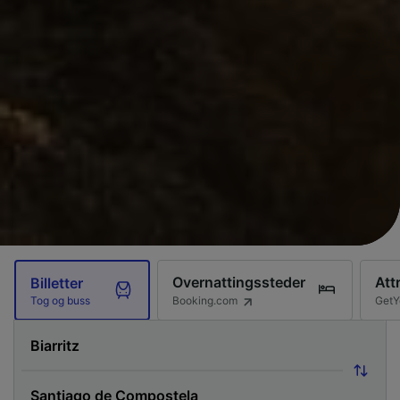
Overnattingssteder
Att
Billetter
Booking.com
GetY
Tog og buss