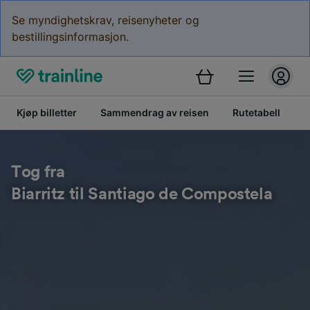
Se myndighetskrav, reisenyheter og
bestillingsinformasjon.
Kjøp billetter
Sammendrag av reisen
Rutetabell
B
Tog fra
Biarritz til Santiago de Compostela