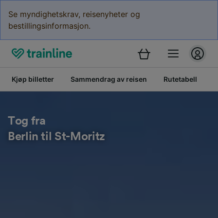
Se myndighetskrav, reisenyheter og
bestillingsinformasjon.
Kjøp billetter
Sammendrag av reisen
Rutetabell
B
Tog fra
Berlin til St-Moritz