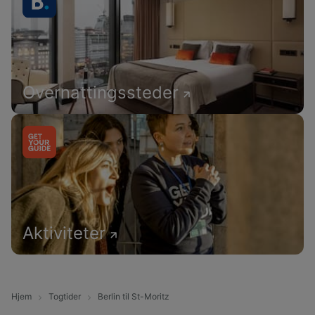
Overnattingssteder
Aktiviteter
Hjem
Togtider
Berlin til St-Moritz