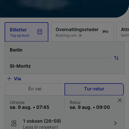
Overnattingssteder
Att
Billetter
Booking.com
GetY
Tog og buss
Via
Én vei
Tur-retur
Utreise
Retur
1 voksen (26–59)
Legg til reisekort