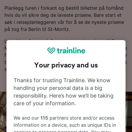
Planlegg turen i forkant og bestill billetter på forhånd
hvis du vil sikre deg de laveste prisene. Bare start et
søk i reiseplanleggeren vår for å se de nyeste prisene
på tog fra Berlin til St-Moritz.
Les videre for mer informasjon om togreisen til St-
Moritz, inkludert vanlige spørsmål, rutetabeller med de
første og siste togene og tips om å bestille togbilletter
til en lav pris. Hvis du er klar til å bestille, er det bare å
Your privacy and us
starte billettsøket ditt hos oss.
Thanks for trusting Trainline. We know
handling your personal data is a big
responsibility. Here’s how we’ll be taking
care of your information.
We and our
115
partners store and/or access
information on a device, such as unique IDs in
cookies to process personal data. You may