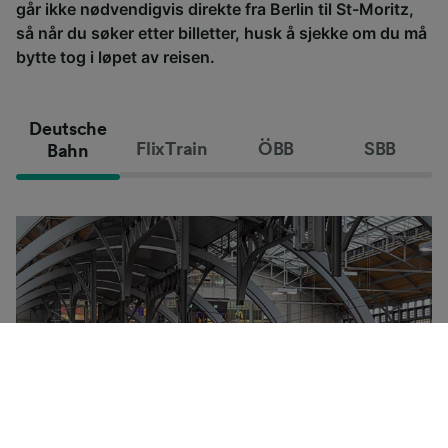
går ikke nødvendigvis direkte fra Berlin til St-Moritz,
så når du søker etter billetter, husk å sjekke om du må
bytte tog i løpet av reisen.
Deutsche
FlixTrain
ÖBB
SBB
Bahn