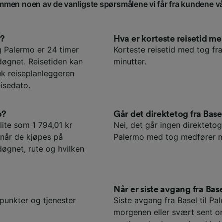
men noen av de vanligste spørsmålene vi får fra kundene v
o?
Hva er korteste reisetid m
g Palermo er 24 timer
Korteste reisetid med tog fra
døgnet. Reisetiden kan
minutter.
uk reiseplanleggeren
isedato.
o?
Går det direktetog fra Base
 lite som 1 794,01 kr
Nei, det går ingen direktetog 
 når de kjøpes på
Palermo med tog medfører mi
døgnet, rute og hvilken
Når er siste avgang fra Bas
spunkter og tjenester
Siste avgang fra Basel til Pa
morgenen eller svært sent o