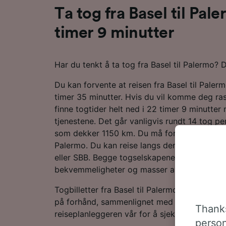
Ta tog fra Basel til Pal
timer 9 minutter
Har du tenkt å ta tog fra Basel til Palermo? 
Du kan forvente at reisen fra Basel til Pale
timer 35 minutter. Hvis du vil komme deg ra
finne togtider helt ned i 22 timer 9 minutte
tjenestene. Det går vanligvis rundt 14 tog pe
som dekker 1150 km. Du må foreta 1 bytte und
Palermo. Du kan reise langs denne ruten med 
eller SBB. Begge togselskapene driver moder
bekvemmeligheter og masser av plass til bag
Togbilletter fra Basel til Palermo er vanligvis 
på forhånd, sammenlignet med å kjøpe dem p
Thanks
reiseplanleggeren vår for å sjekke de nyeste 
person