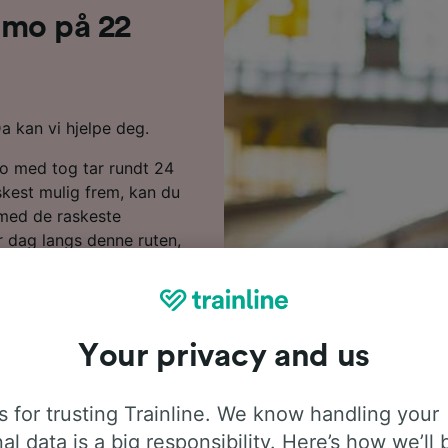
ermo på 22
Da kan vi hjelpe deg.
rmo med tog tar rundt 24
skest mulig frem, kan du
r med de raskeste
r dag langs denne ruten,
erveis på reisen din til
tog fra enten Trenitalia
ne tjenester med alle
asje.
Your privacy and us
billigere når du bestiller
å dagen. Start et søk i
 for trusting Trainline. We know handling your
prisene.
al data is a big responsibility. Here’s how we’ll 