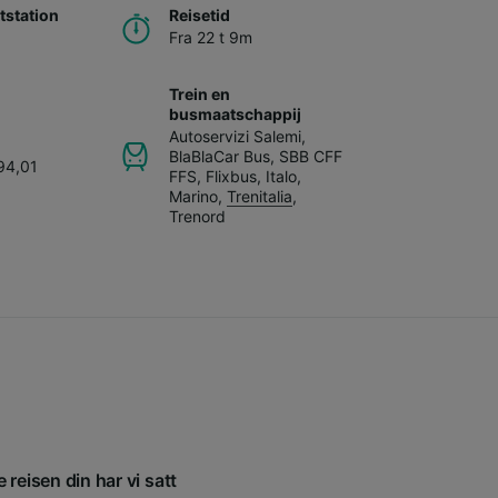
station
Reisetid
Fra 22 t 9m
Trein en
busmaatschappij
Autoservizi Salemi
,
BlaBlaCar Bus
,
SBB CFF
794,01
FFS
,
Flixbus
,
Italo
,
Marino
,
Trenitalia
,
Trenord
 reisen din har vi satt