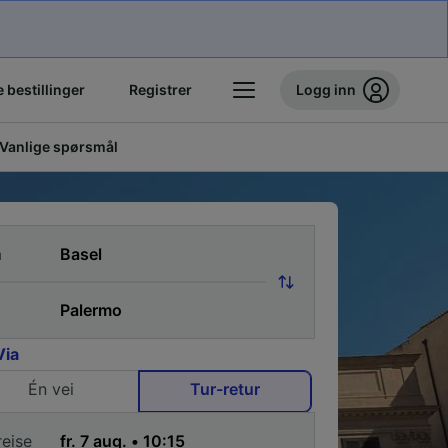
 bestillinger
Registrer
Logg inn
Vanlige spørsmål
a
Via
Én vei
Tur-retur
reise