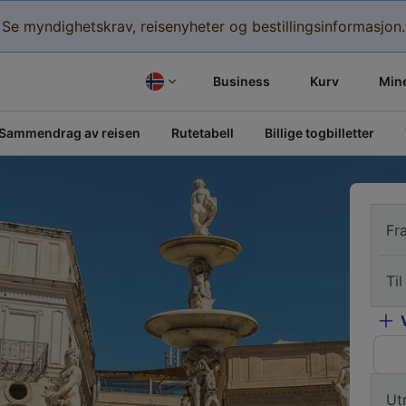
Se myndighetskrav, reisenyheter og bestillingsinformasjon.
Business
Kurv
Mine
Sammendrag av reisen
Rutetabell
Billige togbilletter
Fr
Til
Ut