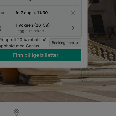
tur
1 voksen (26–59)
Legg til reisekort
Få opptil 20 % rabatt på
Booking.com
opphold med Genius
Finn billige billetter